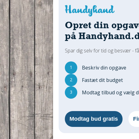
Opret din opgav
på Handyhand.
Spar dig selv for tid og besvær - få
1
Beskriv din opgave
2
Fastæt dit budget
3
Modtag tilbud og vælg 
Modtag bud gratis
Fi