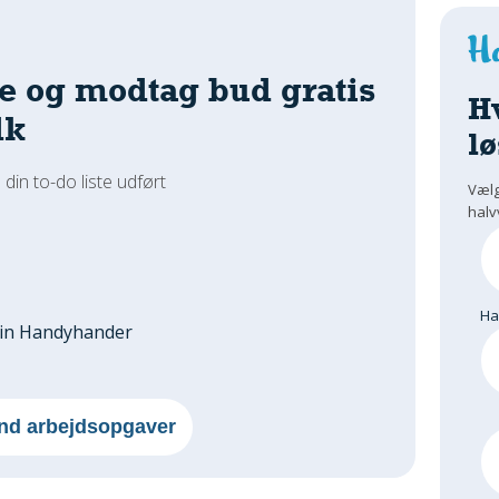
e og modtag bud gratis
H
dk
lø
 din to-do liste udført
Vælg
halv
H
din Handyhander
nd arbejdsopgaver