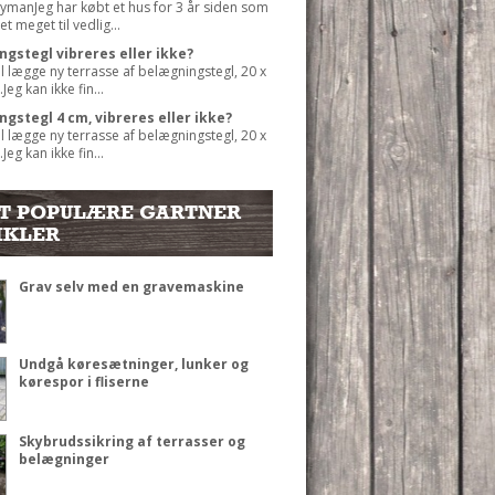
ymanJeg har købt et hus for 3 år siden som
et meget til vedlig...
gstegl vibreres eller ikke?
al lægge ny terrasse af belægningstegl, 20 x
Jeg kan ikke fin...
gstegl 4 cm, vibreres eller ikke?
al lægge ny terrasse af belægningstegl, 20 x
Jeg kan ikke fin...
T POPULÆRE GARTNER
IKLER
Grav selv med en gravemaskine
Undgå køresætninger, lunker og
kørespor i fliserne
Skybrudssikring af terrasser og
belægninger