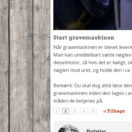
Start gravemaskinen
Når gravemaskinen er blevet leveret
Man kan umiddelbart sætte nøglen i
dieselmotor, så hvis det er køligt, 
nøglen mod uret, og holde den i ca
Bemærk: Du skal dog altid læse den 
gravemaskinen inden den tages i an
måden de betjenes på.
« Tilbage
1
2
3
4
5
Forfatter