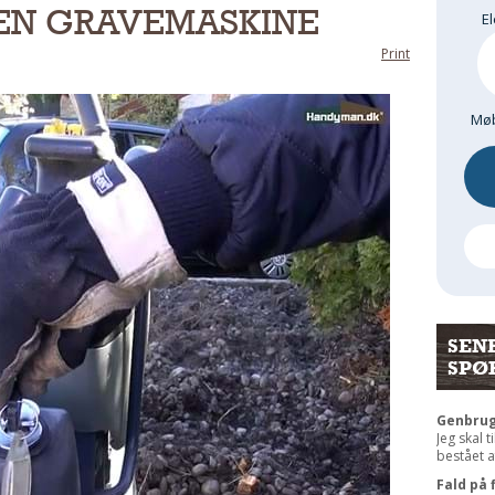
 EN GRAVEMASKINE
El
Print
Møb
SEN
SPØ
Genbrug
Jeg skal t
bestået af
Fald på 