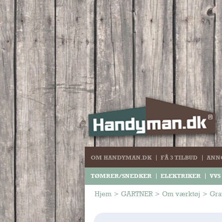
OM HANDYMAN.DK
FÅ 3 TILBUD
ANN
TØMRER/SNEDKER
ELEKTRIKER
VVS
Hjem
>
GARTNER
>
Om værktøj
>
Gra