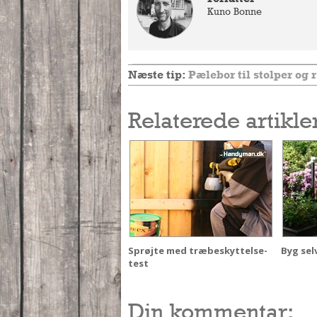
Kuno Bonne
Næste tip:
Pælebor til stolper og
Relaterede artikle
Sprøjte med træbeskyttelse-
Byg sel
test
Din kommentar: