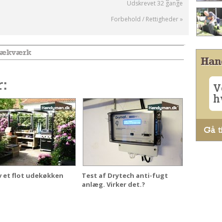
Udskrevet 32 gange
Forbehold / Rettigheder »
 rækværk
Han
r:
V
h
Gå ti
v et flot udekøkken
Test af Drytech anti-fugt
anlæg. Virker det.?