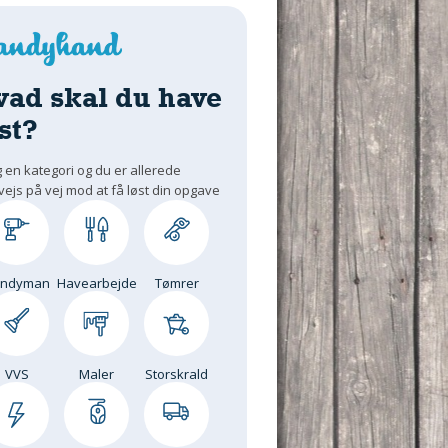
vad skal du have
st?
 en kategori og du er allerede
vejs på vej mod at få løst din opgave
andyman
Havearbejde
Tømrer
VVS
Maler
Storskrald