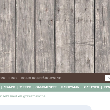
ONCERING
BOLIG KØBERÅDGIVNING
MALER
MURER
GLARMESTER
HANDYMAN
GARTNER
RE
v selv med en gravemaskine