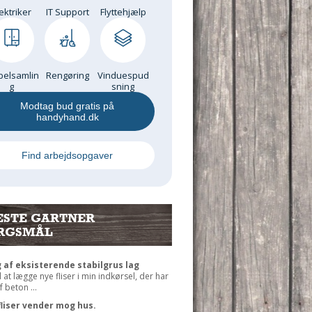
ektriker
IT Support
Flyttehjælp
elsamlin
Rengøring
Vinduespud
g
sning
Modtag bud gratis på
handyhand.dk
Find arbejdsopgaver
ESTE GARTNER
RGSMÅL
 af eksisterende stabilgrus lag
il at lægge nye fliser i min indkørsel, der har
 beton ...
fliser vender mog hus.