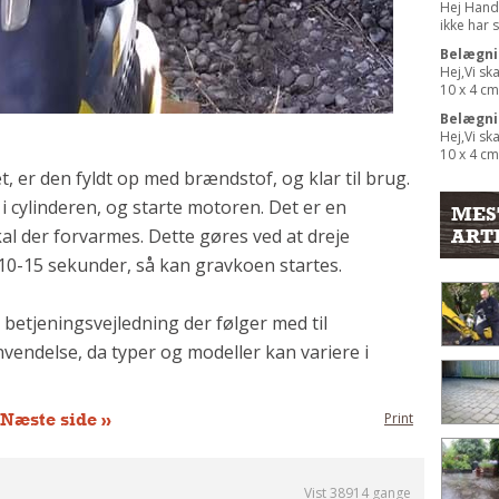
Hej Hand
ikke har s
Belægnin
Hej,Vi sk
10 x 4 cm.
Belægnin
Hej,Vi sk
10 x 4 cm.
, er den fyldt op med brændstof, og klar til brug.
 cylinderen, og starte motoren. Det er en
MES
ART
skal der forvarmes. Dette gøres ved at dreje
 10-15 sekunder, så kan gravkoen startes.
betjeningsvejledning der følger med til
vendelse, da typer og modeller kan variere i
Næste side »
Print
Vist 38914 gange