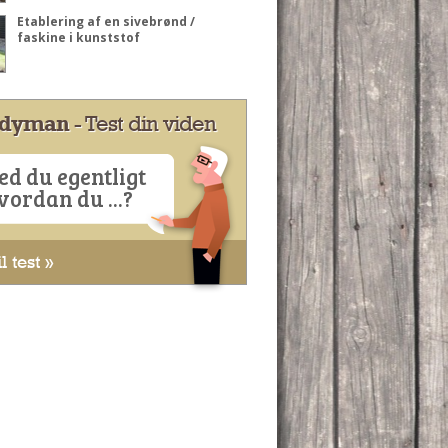
Etablering af en sivebrønd /
faskine i kunststof
dyman
- Test din viden
ed du egentligt
vordan du ...?
l test »