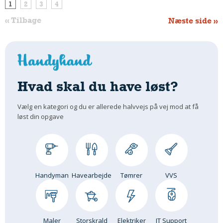
1
2
3
4
« Tilbage
Næste side »
Hvad skal du have løst?
Vælg en kategori og du er allerede halvvejs på vej mod at få
løst din opgave
Handyman
Havearbejde
Tømrer
VVS
Maler
Storskrald
Elektriker
IT Support