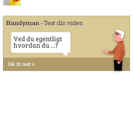
Handyman
- Test din viden
Ved du egentligt
hvordan du ...?
Gå til test »