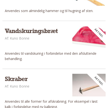
Om Materialer
Anvendes som almindelig hammer og til hugning af sten.
Om Værktøj
GLARMESTER
Udskiftning Og Montage
Vandskuringsbræt
ARTIKEL
Om Materialer
Af: Kuno Bonne
HANDYMAN
Tips Og Tricks
Anvendes til vandskuring i forbindelse med den afsluttende
Kemi
behandling.
Andet
Båd
Skraber
ARTIKEL
GARTNER
Beplantning
Af: Kuno Bonne
Belægning
Skadedyr
Anvendes til alle former for afskrabning. For eksempel i løst
Om Værktøj
kalk i forbindelse med ny kalkning.