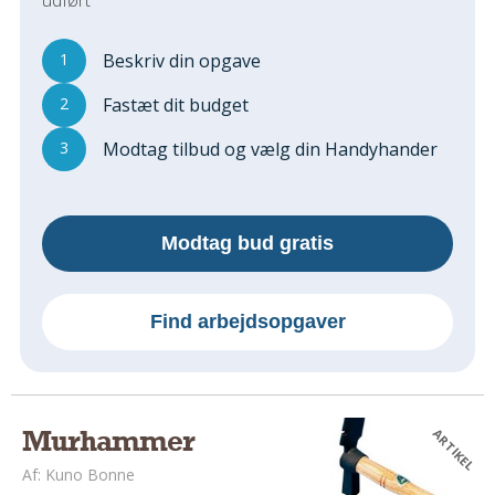
Regler Og Love
Udskiftning Og Montage
1
Beskriv din opgave
Om Materialer
Tips Og Tests
2
Fastæt dit budget
VVS
3
Modtag tilbud og vælg din Handyhander
Montage Og Udskiftning
Reparation Og Vedligehold
Varme Og Energi
Modtag bud gratis
Andet
MALER
Find arbejdsopgaver
Indendørs
Udendørs
Kan Det Males?
MURER
Murhammer
ARTIKEL
Nybygning
Af: Kuno Bonne
Reparationer