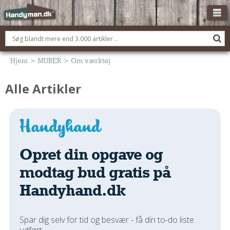
OM HANDYMAN.DK
FÅ 3 TILBUD
Hjem
>
MURER
>
Om værktøj
ANNONCERING
Alle Artikler
BOLIG KØBERÅDGIVNING
TØMRER/SNEDKER
Montage Og Nybyg
Reparation Og Vedligehold
Opret din opgave og
Alt Om Køkkenet
modtag bud gratis på
Om Materialer
Handyhand.dk
Om Værktøj
Andet
ELEKTRIKER
Spar dig selv for tid og besvær - få din to-do liste
udført