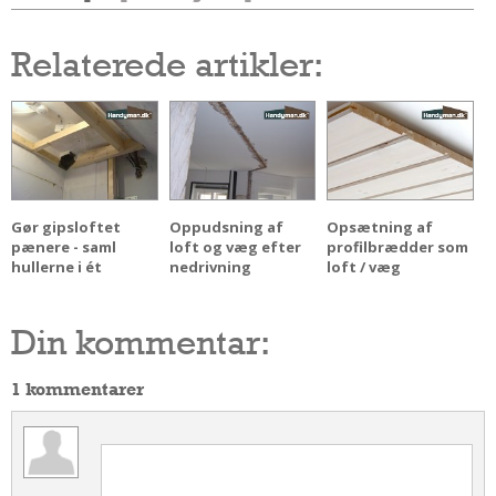
Andet
Relaterede artikler:
RENGØRING
Rengøring Af Overflader
Pletleksikon
Gør gipsloftet
Oppudsning af
Opsætning af
pænere - saml
loft og væg efter
profilbrædder som
hullerne i ét
nedrivning
loft / væg
Din kommentar:
1 kommentarer