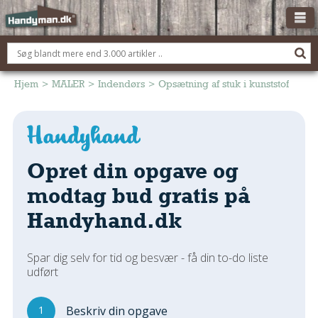
OM HANDYMAN.DK
FÅ 3 TILBUD
Hjem
>
MALER
>
Indendørs
>
Opsætning af stuk i kunststof
ANNONCERING
BOLIG KØBERÅDGIVNING
TØMRER/SNEDKER
Opret din opgave og
Montage Og Nybyg
modtag bud gratis på
Reparation Og Vedligehold
Handyhand.dk
Alt Om Køkkenet
Om Materialer
Spar dig selv for tid og besvær - få din to-do liste
Om Værktøj
udført
Andet
ELEKTRIKER
1
Beskriv din opgave