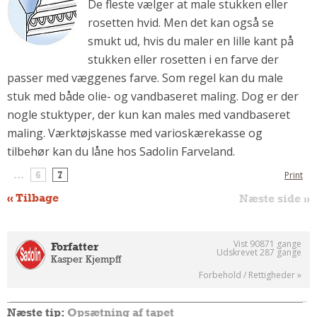
De fleste vælger at male stukken eller
Om Materialer
rosetten hvid. Men det kan også se
Om Værktøj
smukt ud, hvis du maler en lille kant på
stukken eller rosetten i en farve der
GLARMESTER
passer med væggenes farve. Som regel kan du male
Udskiftning Og Montage
stuk med både olie- og vandbaseret maling. Dog er der
Om Materialer
nogle stuktyper, der kun kan males med vandbaseret
HANDYMAN
maling. Værktøjskasse med varioskærekasse og
Tips Og Tricks
tilbehør kan du låne hos Sadolin Farveland.
Kemi
...
6
7
Print
Andet
« Tilbage
Næste side »
Båd
GARTNER
Vist 90871 gange
Forfatter
Beplantning
Udskrevet 287 gange
Kasper Kjempff
Belægning
Forbehold / Rettigheder »
Skadedyr
Om Værktøj
Næste tip:
Opsætning af tapet