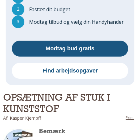
Regler Og Love
2
Fastæt dit budget
Udskiftning Og Montage
Om Materialer
3
Modtag tilbud og vælg din Handyhander
Tips Og Tests
VVS
Montage Og Udskiftning
Modtag bud gratis
Reparation Og Vedligehold
Varme Og Energi
Find arbejdsopgaver
Andet
MALER
Indendørs
OPSÆTNING AF STUK I
Udendørs
KUNSTSTOF
Kan Det Males?
Af: Kasper Kjempff
Print
MURER
Bemærk
Nybygning
Reparationer