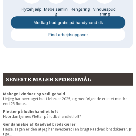
Flyttehjælp
Møbelsamlin
Rengøring
Vinduespud
g
sning
Modtag bud gratis på handyhand.dk
Find arbejdsopgaver
SENESTE MALER SPØRGSMÅL
Mahogni vinduer og vedligehold
HejJeg har overtaget hus i februar 2025, og medfølgende er intet mindre
end 25 flotte...
Pletter på ludbehandlet loft
Hvordan fjernes Pletter på ludbehandlet loft?
Gendannelse af Raadvad brødskærer
Hejsa, sagen er den at jeg har investeret i en brugt Raadvad brødskærer. Jr
i ga...