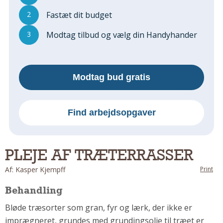
Regler Og Love
2
Fastæt dit budget
Udskiftning Og Montage
Om Materialer
3
Modtag tilbud og vælg din Handyhander
Tips Og Tests
VVS
Montage Og Udskiftning
Modtag bud gratis
Reparation Og Vedligehold
Varme Og Energi
Find arbejdsopgaver
Andet
MALER
Indendørs
PLEJE AF TRÆTERRASSER
Udendørs
Af: Kasper Kjempff
Print
Kan Det Males?
Behandling
MURER
Bløde træsorter som gran, fyr og lærk, der ikke er
Nybygning
imprægneret, grundes med grundingsolie til træet er
Reparationer