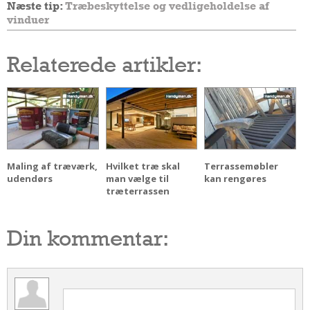
Næste tip:
Træbeskyttelse og vedligeholdelse af
Andet
vinduer
RENGØRING
Relaterede artikler:
Rengøring Af Overflader
Pletleksikon
Maling af træværk,
Hvilket træ skal
Terrassemøbler
udendørs
man vælge til
kan rengøres
træterrassen
Din kommentar: