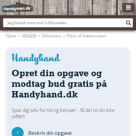
OM HANDYMAN.DK
FÅ 3 TILBUD
Hjem
>
MALER
>
Udendørs
>
Pleje af træterrasser
ANNONCERING
BOLIG KØBERÅDGIVNING
TØMRER/SNEDKER
Opret din opgave og
Montage Og Nybyg
modtag bud gratis på
Reparation Og Vedligehold
Handyhand.dk
Alt Om Køkkenet
Om Materialer
Spar dig selv for tid og besvær - få din to-do liste
Om Værktøj
udført
Andet
ELEKTRIKER
1
Beskriv din opgave