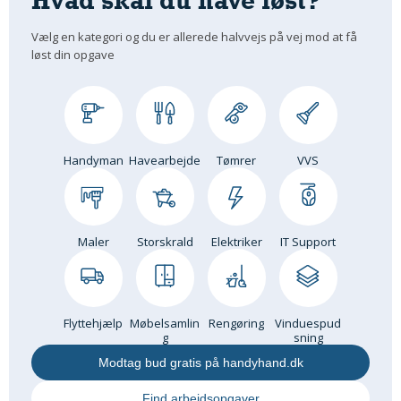
Hvad skal du have løst?
Vælg en kategori og du er allerede halvvejs på vej mod at få
løst din opgave
Handyman
Havearbejde
Tømrer
VVS
Maler
Storskrald
Elektriker
IT Support
Flyttehjælp
Møbelsamlin
Rengøring
Vinduespud
g
sning
Modtag bud gratis på handyhand.dk
Find arbejdsopgaver