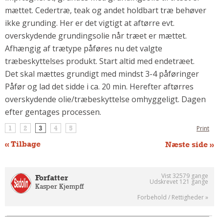
mættet. Cedertræ, teak og andet holdbart træ behøver
Om Materialer
ikke grunding. Her er det vigtigt at aftørre evt.
Om Værktøj
overskydende grundingsolie når træet er mættet.
GLARMESTER
Afhængig af trætype påføres nu det valgte
Udskiftning Og Montage
træbeskyttelses produkt. Start altid med endetræet.
Om Materialer
Det skal mættes grundigt med mindst 3-4 påføringer
Påfør og lad det sidde i ca. 20 min. Herefter aftørres
HANDYMAN
overskydende olie/træbeskyttelse omhyggeligt. Dagen
Tips Og Tricks
efter gentages processen.
Kemi
1
2
3
4
5
Print
Andet
Båd
« Tilbage
Næste side »
GARTNER
Beplantning
Vist 32579 gange
Forfatter
Udskrevet 121 gange
Kasper Kjempff
Belægning
Forbehold / Rettigheder »
Skadedyr
Om Værktøj