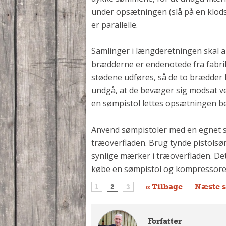
under opsætningen (slå på en klods
er parallelle.
Samlinger i længderetningen skal a
brædderne er endenotede fra fabri
stødene udføres, så de to brædder 
undgå, at de bevæger sig modsat ve
en sømpistol lettes opsætningen be
Anvend sømpistoler med en egnet sp
træoverfladen. Brug tynde pistolsøm
synlige mærker i træoverfladen. Det k
købe en sømpistol og kompressore
« Tilbage
Næste s
1
2
3
Forfatter