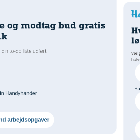
e og modtag bud gratis
H
dk
lø
 din to-do liste udført
Vælg
halv
H
din Handyhander
nd arbejdsopgaver