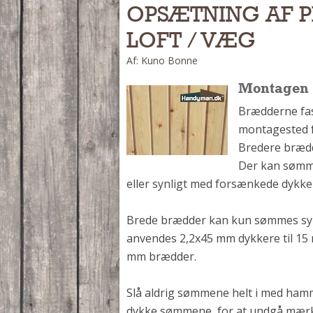
OPSÆTNING AF 
LOFT / VÆG
Af: Kuno Bonne
Montagen
Brædderne fas
montagested f
Bredere brædd
Der kan sømme
eller synligt med forsænkede dykke
Brede brædder kan kun sømmes syn
anvendes 2,2x45 mm dykkere til 15
mm brædder.
Slå aldrig sømmene helt i med ham
dykke sømmene, for at undgå mær