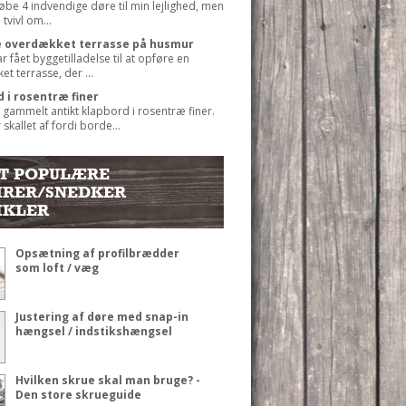
købe 4 indvendige døre til min lejlighed, men
 tvivl om...
 overdækket terrasse på husmur
ar fået byggetilladelse til at opføre en
t terrasse, der ...
 i rosentræ finer
t gammelt antikt klapbord i rosentræ finer.
 skallet af fordi borde...
T POPULÆRE
RER/SNEDKER
IKLER
Opsætning af profilbrædder
som loft / væg
Justering af døre med snap-in
hængsel / indstikshængsel
Hvilken skrue skal man bruge? -
Den store skrueguide