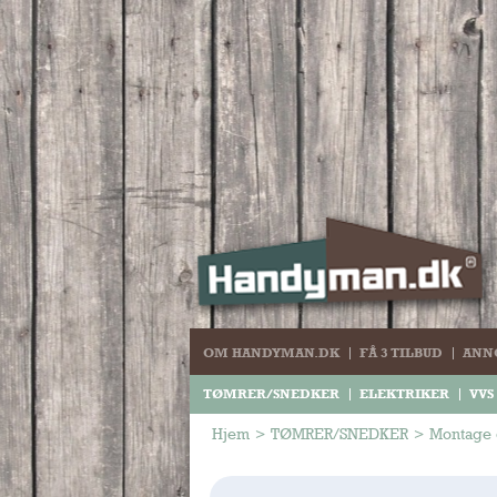
OM HANDYMAN.DK
FÅ 3 TILBUD
ANN
TØMRER/SNEDKER
ELEKTRIKER
VVS
Hjem
>
TØMRER/SNEDKER
>
Montage 