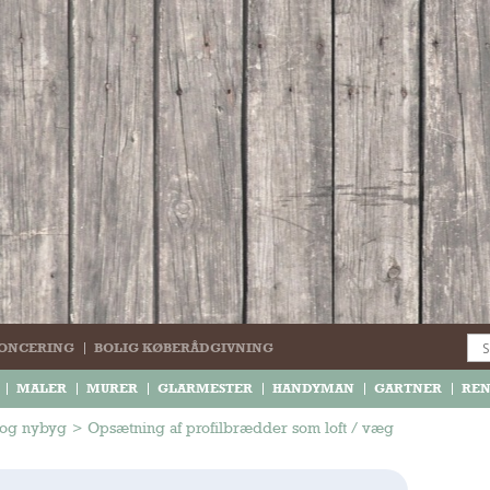
ONCERING
BOLIG KØBERÅDGIVNING
MALER
MURER
GLARMESTER
HANDYMAN
GARTNER
RE
og nybyg
>
Opsætning af profilbrædder som loft / væg