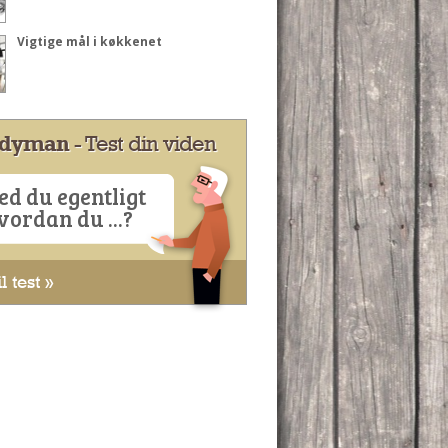
Vigtige mål i køkkenet
dyman
- Test din viden
ed du egentligt
vordan du ...?
l test »