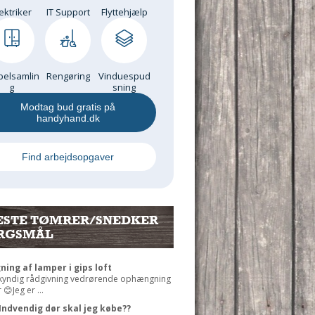
ektriker
IT Support
Flyttehjælp
elsamlin
Rengøring
Vinduespud
g
sning
Modtag bud gratis på
handyhand.dk
Find arbejdsopgaver
ESTE TØMRER/SNEDKER
RGSMÅL
ng af lamper i gips loft
 kyndig rådgivning vedrørende ophængning
😊Jeg er ...
Indvendig dør skal jeg købe??