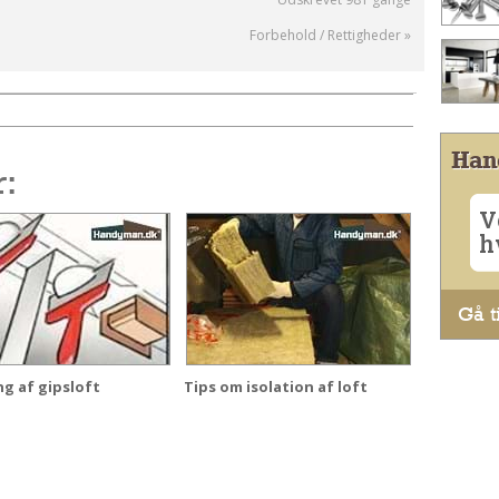
Forbehold / Rettigheder »
Han
r:
V
h
Gå ti
ng af gipsloft
Tips om isolation af loft