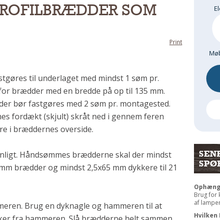
PROFILBRÆDDER SOM
El
Print
Møb
tgøres til underlaget med mindst 1 søm pr.
or brædder med en bredde på op til 135 mm.
er bør fastgøres med 2 søm pr. montagested.
s fordækt (skjult) skråt ned i gennem feren
re i bræddernes overside.
SEN
ligt. Håndsømmes brædderne skal der mindst
SPØ
 mm brædder og mindst 2,5x65 mm dykkere til 21
Ophængni
Brug for
af lamper 
meren. Brug en dyknagle og hammeren til at
Hvilken 
ker fra hammeren. Slå brædderne helt sammen