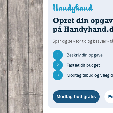
Opret din opgav
på Handyhand.
Spar dig selv for tid og besvær - få
1
Beskriv din opgave
2
Fastæt dit budget
3
Modtag tilbud og vælg 
Modtag bud gratis
Fi