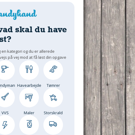
vad skal du have
st?
 en kategori og du er allerede
vejs på vej mod at få løst din opgave
andyman
Havearbejde
Tømrer
VVS
Maler
Storskrald