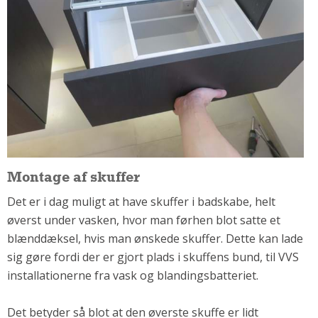
Om Materialer
Om Værktøj
GLARMESTER
Udskiftning Og Montage
Om Materialer
HANDYMAN
Tips Og Tricks
Kemi
Montage af skuffer
Andet
Det er i dag muligt at have skuffer i badskabe, helt
Båd
øverst under vasken, hvor man førhen blot satte et
GARTNER
blænddæksel, hvis man ønskede skuffer. Dette kan lade
Beplantning
sig gøre fordi der er gjort plads i skuffens bund, til VVS
Belægning
installationerne fra vask og blandingsbatteriet.
Skadedyr
Det betyder så blot at den øverste skuffe er lidt
Om Værktøj