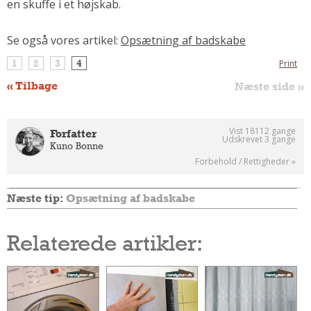
en skuffe i et højskab.
Se også vores artikel:
Opsætning af badskabe
1
2
3
4
Print
« Tilbage
Næste side »
Vist 18112 gange
Forfatter
Udskrevet 3 gange
Kuno Bonne
Forbehold / Rettigheder »
Næste tip:
Opsætning af badskabe
Relaterede artikler: