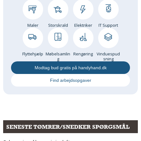
Maler
Storskrald
Elektriker
IT Support
Flyttehjælp
Møbelsamlin
Rengøring
Vinduespud
g
sning
Modtag bud gratis på handyhand.dk
Find arbejdsopgaver
SENESTE TØMRER/SNEDKER SPØRGSMÅL