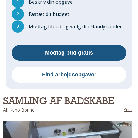
1
Beskriv din opgave
Regler Og Love
Udskiftning Og Montage
2
Fastæt dit budget
Om Materialer
3
Modtag tilbud og vælg din Handyhander
Tips Og Tests
VVS
Montage Og Udskiftning
Modtag bud gratis
Reparation Og Vedligehold
Varme Og Energi
Andet
Find arbejdsopgaver
MALER
Indendørs
SAMLING AF BADSKABE
Udendørs
Af: Kuno Bonne
Print
Kan Det Males?
MURER
Nybygning
Reparationer