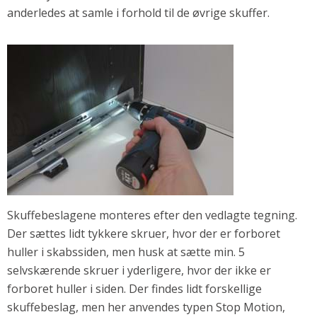
anderledes at samle i forhold til de øvrige skuffer.
Andet
RENGØRING
Rengøring Af Overflader
Pletleksikon
Skuffebeslagene monteres efter den vedlagte tegning.
Der sættes lidt tykkere skruer, hvor der er forboret
huller i skabssiden, men husk at sætte min. 5
selvskærende skruer i yderligere, hvor der ikke er
forboret huller i siden. Der findes lidt forskellige
skuffebeslag, men her anvendes typen Stop Motion,