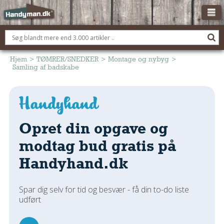
OM HANDYMAN.DK
FÅ 3 TILBUD
Hjem
>
TØMRER/SNEDKER
>
Montage og nybyg
>
Samling af badskabe
ANNONCERING
BOLIG KØBERÅDGIVNING
TØMRER/SNEDKER
Opret din opgave og
Montage Og Nybyg
Reparation Og Vedligehold
modtag bud gratis på
Alt Om Køkkenet
Handyhand.dk
Om Materialer
Om Værktøj
Spar dig selv for tid og besvær - få din to-do liste
Andet
udført
ELEKTRIKER