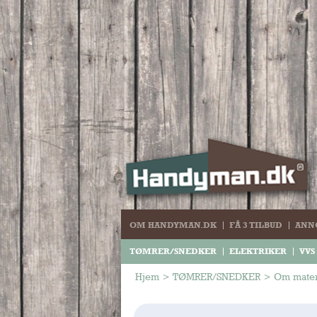
OM HANDYMAN.DK
FÅ 3 TILBUD
ANN
TØMRER/SNEDKER
ELEKTRIKER
VVS
Hjem
>
TØMRER/SNEDKER
>
Om mater