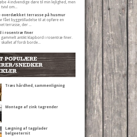
købe 4 indvendige døre til min lejlighed, men
 tvivl om...
 overdækket terrasse på husmur
ar fået byggetilladelse til at opføre en
t terrasse, der ...
 i rosentræ finer
t gammelt antikt klapbord i rosentræ finer.
 skallet af fordi borde...
T POPULÆRE
RER/SNEDKER
IKLER
Træs hårdhed, sammenligning
Montage af zink tagrender
Lægning af tagplader
bølgeeternit