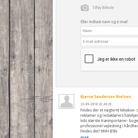
Tilføj Billede
Eller indtast navn og e-mail
Bjarne Søndersov Nielsen
22-09-2018 23:49:23
Findes der et nøgternt leksikon- 
reklamer og redaktørers halvhje
tids største træimportører- bogen
professionel vejledning i hårdhe
Findes det? MVH BSN
SVAR