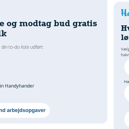
e og modtag bud gratis
H
dk
lø
 din to-do liste udført
Vælg
halv
H
din Handyhander
nd arbejdsopgaver