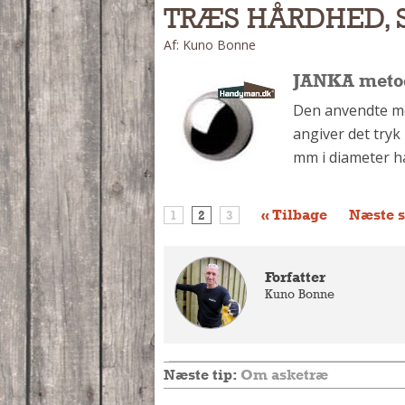
TRÆS HÅRDHED,
Af: Kuno Bonne
JANKA meto
Den anvendte m
angiver det tryk 
mm i diameter ha
« Tilbage
Næste s
1
2
3
Forfatter
Kuno Bonne
Næste tip:
Om asketræ