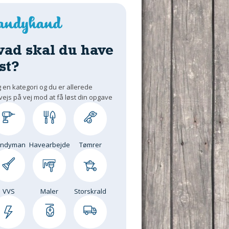
vad skal du have
st?
 en kategori og du er allerede
vejs på vej mod at få løst din opgave
andyman
Havearbejde
Tømrer
VVS
Maler
Storskrald