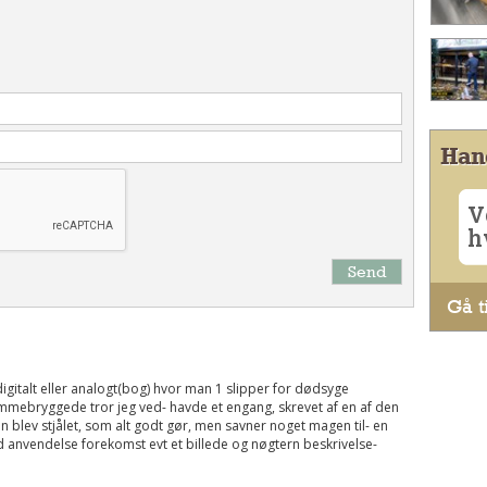
Han
V
h
Send
Gå ti
digitalt eller analogt(bog) hvor man 1 slipper for dødsyge
mmebryggede tror jeg ved- havde et engang, skrevet af en af den
 blev stjålet, som alt godt gør, men savner noget magen til- en
d anvendelse forekomst evt et billede og nøgtern beskrivelse-