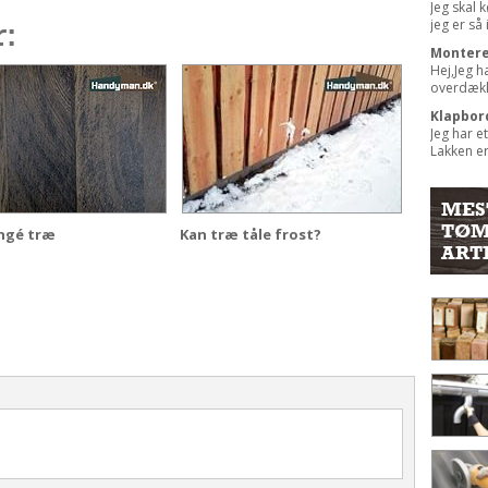
Jeg skal 
r:
jeg er så i
Montere
Hej,Jeg h
overdække
Klapbord
Jeg har e
Lakken er
MES
TØM
gé træ
Kan træ tåle frost?
ART