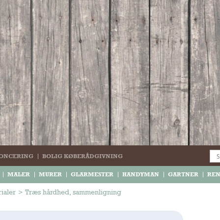
ONCERING
BOLIG KØBERÅDGIVNING
MALER
MURER
GLARMESTER
HANDYMAN
GARTNER
RE
ialer
>
Træs hårdhed, sammenligning