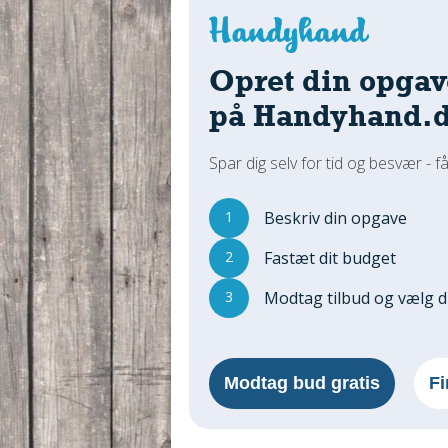
Opret din opgav
på Handyhand.
Spar dig selv for tid og besvær - få
1
Beskriv din opgave
2
Fastæt dit budget
3
Modtag tilbud og vælg 
Modtag bud gratis
Fi