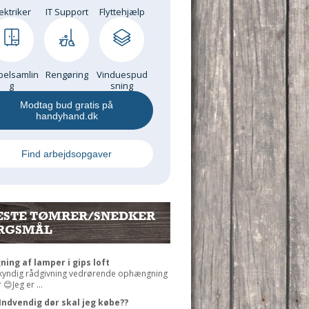
ektriker
IT Support
Flyttehjælp
elsamlin
Rengøring
Vinduespud
g
sning
Modtag bud gratis på
handyhand.dk
Find arbejdsopgaver
ESTE TØMRER/SNEDKER
RGSMÅL
ng af lamper i gips loft
 kyndig rådgivning vedrørende ophængning
😊Jeg er ...
Indvendig dør skal jeg købe??