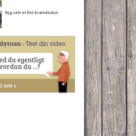
Byg selv et flot brændeskur
dyman
- Test din viden
ed du egentligt
vordan du ...?
l test »