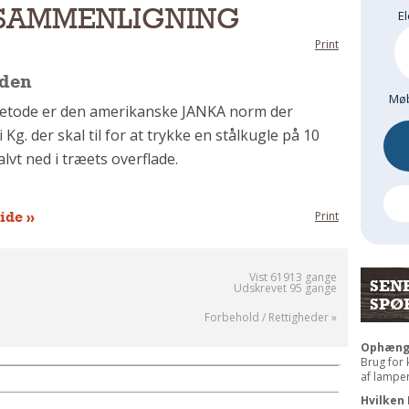
 SAMMENLIGNING
El
Print
den
Møb
etode er den amerikanske JANKA norm der
i Kg. der skal til for at trykke en stålkugle på 10
lvt ned i træets overflade.
ide »
Print
Vist 61913 gange
SEN
Udskrevet 95 gange
SPØ
Forbehold / Rettigheder »
Ophængni
Brug for
af lamper 
Hvilken 