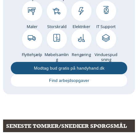
Maler
Storskrald
Elektriker
IT Support
Flyttehjælp
Møbelsamlin
Rengøring
Vinduespud
g
sning
Modtag bud gratis på handyhand.dk
Find arbejdsopgaver
SENESTE TØMRER/SNEDKER SPØRGSMÅL