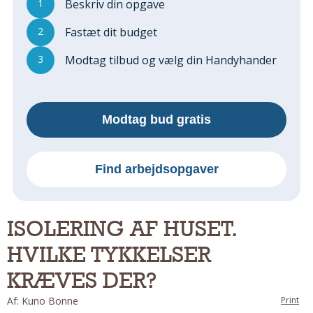
1
Beskriv din opgave
Regler Og Love
Udskiftning Og Montage
2
Fastæt dit budget
Om Materialer
3
Modtag tilbud og vælg din Handyhander
Tips Og Tests
VVS
Montage Og Udskiftning
Modtag bud gratis
Reparation Og Vedligehold
Varme Og Energi
Andet
Find arbejdsopgaver
MALER
Indendørs
ISOLERING AF HUSET.
Udendørs
HVILKE TYKKELSER
Kan Det Males?
MURER
KRÆVES DER?
Nybygning
Af: Kuno Bonne
Print
Reparationer