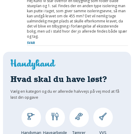
Hej Kuno Vi står overfor en tilbygning som foder både
stueplan og 1. sal. Findes der en anden type isolering man
kan putte i taget, som giver samme isoleringsevne, så man
kan undgå kravet om de 455 mm? Det vil nemlig tage
ualmindelig meget plads at skulle efterkomme kravet, da
det vil blive en tilbygning i forlængelse af eksisterende
bolig, men ud i stald hvor der jo allerede findes både spær
og tag.
SVAR
Hvad skal du have løst?
Vælg en kategori og du er allerede halvvejs på vej mod at få
løst din opgave
Handyman
Havearbejde
Tømrer
VVS