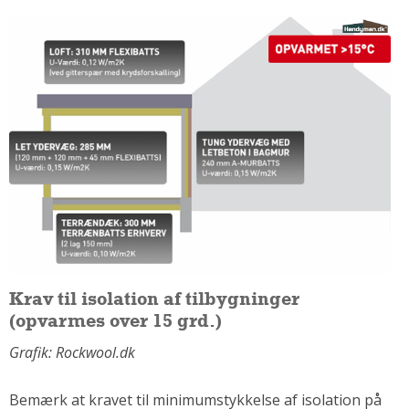
Om Materialer
Om Værktøj
GLARMESTER
Udskiftning Og Montage
Om Materialer
HANDYMAN
Tips Og Tricks
Kemi
Andet
Båd
GARTNER
Krav til isolation af tilbygninger
(opvarmes over 15 grd.)
Beplantning
Belægning
Grafik: Rockwool.dk
Skadedyr
Bemærk at kravet til minimumstykkelse af isolation på
Om Værktøj