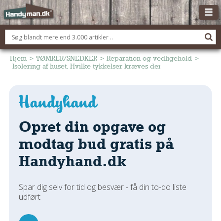
OM HANDYMAN.DK
FÅ 3 TILBUD
Hjem
>
TØMRER/SNEDKER
>
Reparation og vedligehold
>
Isolering af huset. Hvilke tykkelser kræves der?
ANNONCERING
BOLIG KØBERÅDGIVNING
TØMRER/SNEDKER
Opret din opgave og
Montage Og Nybyg
Reparation Og Vedligehold
modtag bud gratis på
Alt Om Køkkenet
Handyhand.dk
Om Materialer
Om Værktøj
Spar dig selv for tid og besvær - få din to-do liste
Andet
udført
ELEKTRIKER