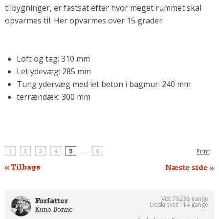
tilbygninger, er fastsat efter hvor meget rummet skal
Andet
opvarmes til. Her opvarmes over 15 grader.
RENGØRING
Rengøring Af Overflader
Pletleksikon
Loft og tag: 310 mm
Let ydevæg: 285 mm
Tung ydervæg med let beton i bagmur: 240 mm
terrændæk: 300 mm
1
2
3
4
5
...
6
Print
« Tilbage
Næste side »
Vist 75238 gange
Forfatter
Udskrevet 114 gange
Kuno Bonne