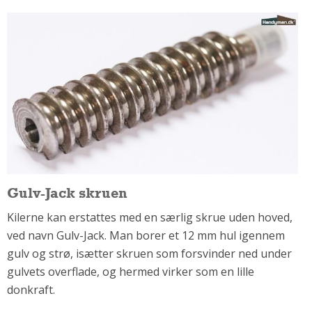
Om Materialer
Om Værktøj
GLARMESTER
Udskiftning Og Montage
Om Materialer
HANDYMAN
Tips Og Tricks
Kemi
Andet
Gulv-Jack skruen
Båd
Kilerne kan erstattes med en særlig skrue uden hoved,
GARTNER
ved navn Gulv-Jack. Man borer et 12 mm hul igennem
Beplantning
gulv og strø, isætter skruen som forsvinder ned under
Belægning
gulvets overflade, og hermed virker som en lille
Skadedyr
donkraft.
Om Værktøj