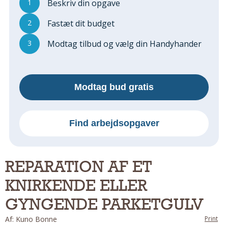
1
Beskriv din opgave
Regler Og Love
Udskiftning Og Montage
2
Fastæt dit budget
Om Materialer
3
Modtag tilbud og vælg din Handyhander
Tips Og Tests
VVS
Montage Og Udskiftning
Modtag bud gratis
Reparation Og Vedligehold
Varme Og Energi
Andet
Find arbejdsopgaver
MALER
Indendørs
REPARATION AF ET
Udendørs
KNIRKENDE ELLER
Kan Det Males?
MURER
GYNGENDE PARKETGULV
Nybygning
Af: Kuno Bonne
Print
Reparationer