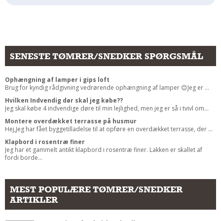
SENESTE TØMRER/SNEDKER SPØRGSMÅL
Ophængning af lamper i gips loft
Brug for kyndig rådgivning vedrørende ophængning af lamper 😊Jeg er ...
Hvilken Indvendig dør skal jeg købe??
Jeg skal købe 4 indvendige døre til min lejlighed, men jeg er så i tvivl om...
Montere overdækket terrasse på husmur
Hej,Jeg har fået byggetilladelse til at opføre en overdækket terrasse, der ...
Klapbord i rosentræ finer
Jeg har et gammelt antikt klapbord i rosentræ finer. Lakken er skallet af
fordi borde...
MEST POPULÆRE TØMRER/SNEDKER
ARTIKLER