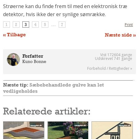
Strøerne kan du finde frem til med en elektronisk træ
Andet
detektor, hvis ikke der er synlige sømrække.
RENGØRING
1
2
3
4
5
...
7
Print
Rengøring Af Overflader
Pletleksikon
« Tilbage
Næste side »
Vist 172604 gange
Forfatter
Udskrevet 741 gange
Kuno Bonne
Forbehold / Rettigheder »
Næste tip:
Sæbebehandlede gulve kan let
vedligeholdes
Relaterede artikler: