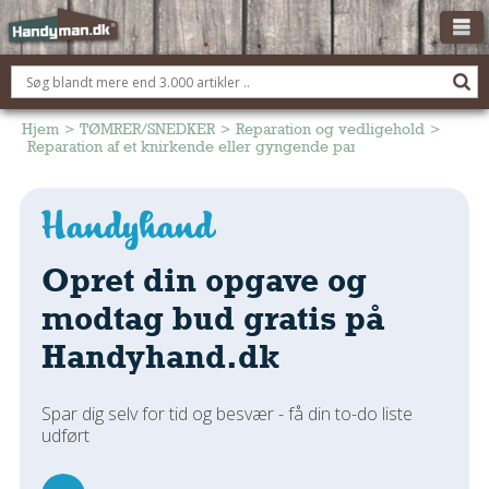
OM HANDYMAN.DK
FÅ 3 TILBUD
Hjem
>
TØMRER/SNEDKER
>
Reparation og vedligehold
>
Reparation af et knirkende eller gyngende parketgulv
ANNONCERING
BOLIG KØBERÅDGIVNING
TØMRER/SNEDKER
Opret din opgave og
Montage Og Nybyg
Reparation Og Vedligehold
modtag bud gratis på
Alt Om Køkkenet
Handyhand.dk
Om Materialer
Om Værktøj
Spar dig selv for tid og besvær - få din to-do liste
Andet
udført
ELEKTRIKER