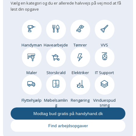
Vælg en kategori og du er allerede halvvejs på vej mod at få
løst din opgave
Handyman
Havearbejde
Tømrer
VVS
Maler
Storskrald
Elektriker
IT Support
Flyttehjælp
Møbelsamlin
Rengøring
Vinduespud
g
sning
Modtag bud gratis på handyhand.dk
Find arbejdsopgaver