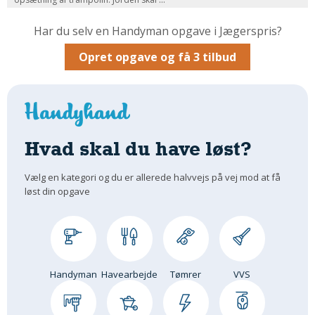
Om Materialer
Har du selv en Handyman opgave i Jægerspris?
Om Værktøj
Opret opgave og få 3 tilbud
GLARMESTER
Udskiftning Og Montage
Om Materialer
HANDYMAN
Hvad skal du have løst?
Tips Og Tricks
Kemi
Vælg en kategori og du er allerede halvvejs på vej mod at få
Andet
løst din opgave
Båd
GARTNER
Beplantning
Belægning
Handyman
Havearbejde
Tømrer
VVS
Skadedyr
Om Værktøj