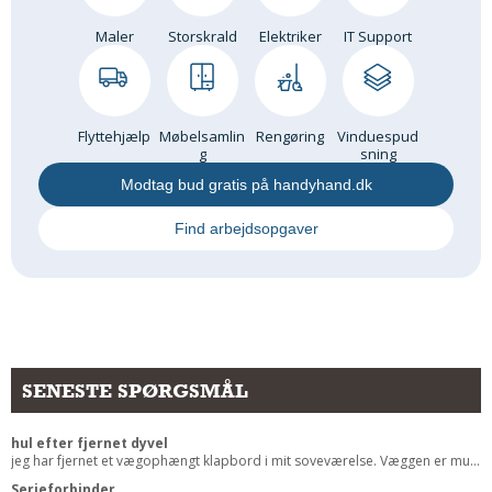
Andet
Maler
Storskrald
Elektriker
IT Support
RENGØRING
Rengøring Af Overflader
Pletleksikon
Flyttehjælp
Møbelsamlin
Rengøring
Vinduespud
g
sning
Modtag bud gratis på handyhand.dk
Find arbejdsopgaver
SENESTE SPØRGSMÅL
hul efter fjernet dyvel
jeg har fjernet et vægophængt klapbord i mit soveværelse. Væggen er mu...
Serieforbinder