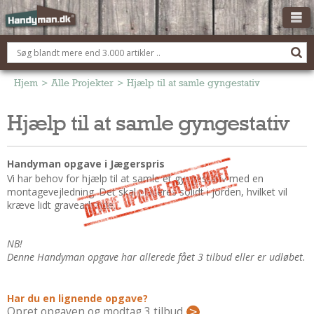
OM HANDYMAN.DK
FÅ 3 TILBUD
Hjem
>
Alle Projekter
>
Hjælp til at samle gyngestativ
ANNONCERING
Hjælp til at samle gyngestativ
BOLIG KØBERÅDGIVNING
TØMRER/SNEDKER
Handyman opgave i Jægerspris
Montage Og Nybyg
Vi har behov for hjælp til at samle et gyngestativ med en
montagevejledning. Det skal placeres solidt i jorden, hvilket vil
Reparation Og Vedligehold
kræve lidt gravearbejde.
Alt Om Køkkenet
Om Materialer
NB!
Om Værktøj
Denne Handyman opgave har allerede fået 3 tilbud eller er udløbet.
Andet
ELEKTRIKER
Har du en lignende opgave?
Opret opgaven og modtag 3 tilbud