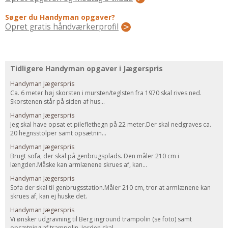
Regler Og Love
Søger du Handyman opgaver?
Udskiftning Og Montage
Opret gratis håndværkerprofil
Om Materialer
Tips Og Tests
VVS
Tidligere Handyman opgaver i Jægerspris
Montage Og Udskiftning
Handyman Jægerspris
Reparation Og Vedligehold
Ca. 6 meter høj skorsten i mursten/teglsten fra 1970 skal rives ned.
Skorstenen står på siden af hus...
Varme Og Energi
Handyman Jægerspris
Andet
Jeg skal have opsat et pileflethegn på 22 meter.Der skal nedgraves ca.
20 hegnsstolper samt opsætnin...
MALER
Handyman Jægerspris
Indendørs
Brugt sofa, der skal på genbrugsplads. Den måler 210 cm i
længden.Måske kan armlænene skrues af, kan...
Udendørs
Handyman Jægerspris
Kan Det Males?
Sofa der skal til genbrugsstation.Måler 210 cm, tror at armlænene kan
skrues af, kan ej huske det.
MURER
Handyman Jægerspris
Nybygning
Vi ønsker udgravning til Berg inground trampolin (se foto) samt
Reparationer
opsætning af trampolin. Jorden skal ...