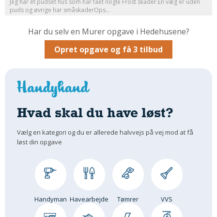
Jeg har et pudset hus som har fået nogle Frost skader.En væg er uden
puds og øvrige har småskaderOps...
Om Materialer
Om Værktøj
Har du selv en Murer opgave i Hedehusene?
GLARMESTER
Opret opgave og få 3 tilbud
Udskiftning Og Montage
Om Materialer
HANDYMAN
Tips Og Tricks
Hvad skal du have løst?
Kemi
Andet
Vælg en kategori og du er allerede halvvejs på vej mod at få
løst din opgave
Båd
GARTNER
Beplantning
Belægning
Handyman
Havearbejde
Tømrer
VVS
Skadedyr
Om Værktøj