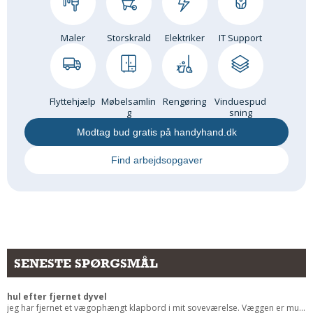
Andet
RENGØRING
Maler
Storskrald
Elektriker
IT Support
Rengøring Af Overflader
Pletleksikon
Flyttehjælp
Møbelsamlin
Rengøring
Vinduespud
g
sning
Modtag bud gratis på handyhand.dk
Find arbejdsopgaver
SENESTE SPØRGSMÅL
hul efter fjernet dyvel
jeg har fjernet et vægophængt klapbord i mit soveværelse. Væggen er mu...