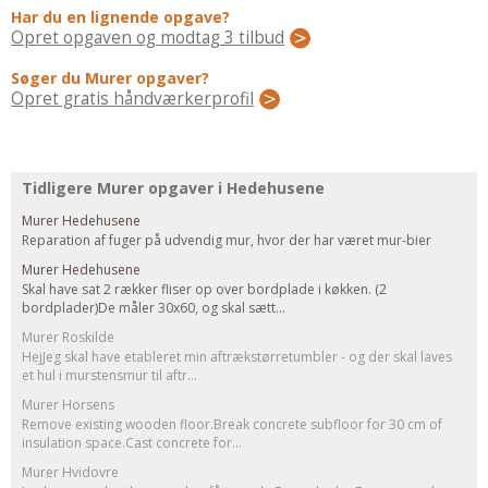
Regler Og Love
Har du en lignende opgave?
Opret opgaven og modtag 3 tilbud
Udskiftning Og Montage
Om Materialer
Søger du Murer opgaver?
Opret gratis håndværkerprofil
Tips Og Tests
VVS
Montage Og Udskiftning
Tidligere Murer opgaver i Hedehusene
Reparation Og Vedligehold
Murer Hedehusene
Varme Og Energi
Reparation af fuger på udvendig mur, hvor der har været mur-bier
Andet
Murer Hedehusene
Skal have sat 2 rækker fliser op over bordplade i køkken. (2
MALER
bordplader)De måler 30x60, og skal sætt...
Indendørs
Murer Roskilde
HejJeg skal have etableret min aftrækstørretumbler - og der skal laves
Udendørs
et hul i murstensmur til aftr...
Kan Det Males?
Murer Horsens
MURER
Remove existing wooden floor.Break concrete subfloor for 30 cm of
insulation space.Cast concrete for...
Nybygning
Murer Hvidovre
Reparationer