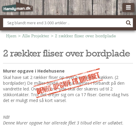
OM HANDYMAN.DK
FÅ 3 TILBUD
Hjem
>
Alle Projekter
>
2 rækker fliser over bordplade
ANNONCERING
2 rækker fliser over bordplade
BOLIG KØBERÅDGIVNING
TØMRER/SNEDKER
Murer opgave i Hedehusene
Montage Og Nybyg
Skal have sat 2 rækker fliser op over bordplade i køkken. (2
bordplader) De måler 30x60, og skal sættes i forbandt på den
Reparation Og Vedligehold
vandrette led. Over den ene side skal der skæres ud til 2
Alt Om Køkkenet
stikkontakter. Tror det drejer sig om ca 17 fliser. Gerne idag hvis
det er muligt med så kort varsel.
Om Materialer
Om Værktøj
NB!
Andet
Denne Murer opgave har allerede fået 3 tilbud eller er udløbet.
ELEKTRIKER