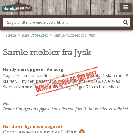
OM HANDYMAN.DK
FÅ 3 TILBUD
Hjem
>
Alle Projekter
>
Samle møbler fra Jysk
ANNONCERING
Samle møbler fra Jysk
BOLIG KØBERÅDGIVNING
TØMRER/SNEDKER
Handyman opgave i Aalborg
Montage Og Nybyg
Søger en der kan samle lidt møbler fra Jysk for mig. 1 skab med 3
skuffer, 3 hylder, bøjlestang, og 2 låger et lille skab. Overskab
Reparation Og Vedligehold
Skænk/ kommode med 1 skuffe og 2 låger 71 cm bred skab...
Alt Om Køkkenet
Om Materialer
NB!
Om Værktøj
Denne Handyman opgave har allerede fået 3 tilbud eller er udløbet.
Andet
ELEKTRIKER
Har du en lignende opgave?
Opret opgaven og modtag 3 tilbud