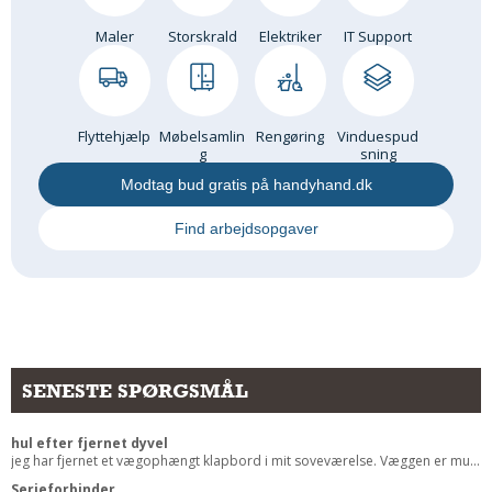
Andet
Maler
Storskrald
Elektriker
IT Support
RENGØRING
Rengøring Af Overflader
Pletleksikon
Flyttehjælp
Møbelsamlin
Rengøring
Vinduespud
g
sning
Modtag bud gratis på handyhand.dk
Find arbejdsopgaver
SENESTE SPØRGSMÅL
hul efter fjernet dyvel
jeg har fjernet et vægophængt klapbord i mit soveværelse. Væggen er mu...
Serieforbinder