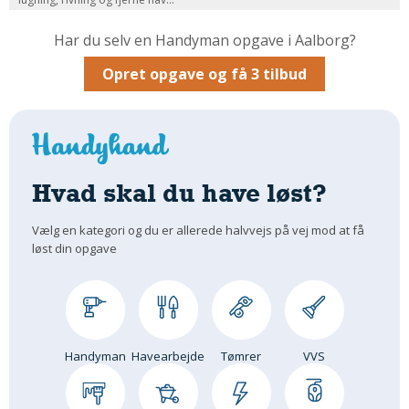
Om Materialer
Har du selv en Handyman opgave i Aalborg?
Om Værktøj
Opret opgave og få 3 tilbud
GLARMESTER
Udskiftning Og Montage
Om Materialer
HANDYMAN
Hvad skal du have løst?
Tips Og Tricks
Kemi
Vælg en kategori og du er allerede halvvejs på vej mod at få
Andet
løst din opgave
Båd
GARTNER
Beplantning
Belægning
Handyman
Havearbejde
Tømrer
VVS
Skadedyr
Om Værktøj