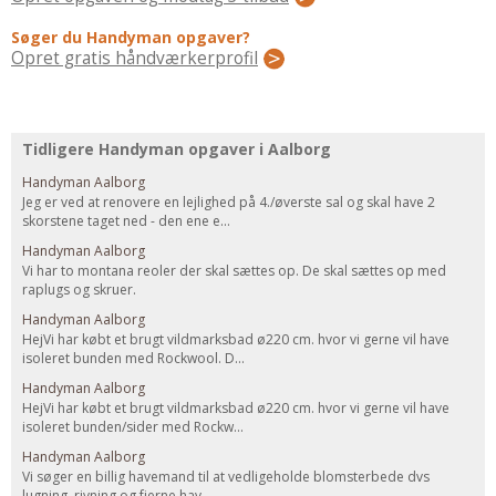
Regler Og Love
Søger du Handyman opgaver?
Udskiftning Og Montage
Opret gratis håndværkerprofil
Om Materialer
Tips Og Tests
VVS
Tidligere Handyman opgaver i Aalborg
Montage Og Udskiftning
Handyman Aalborg
Reparation Og Vedligehold
Jeg er ved at renovere en lejlighed på 4./øverste sal og skal have 2
skorstene taget ned - den ene e...
Varme Og Energi
Handyman Aalborg
Andet
Vi har to montana reoler der skal sættes op. De skal sættes op med
raplugs og skruer.
MALER
Handyman Aalborg
Indendørs
HejVi har købt et brugt vildmarksbad ø220 cm. hvor vi gerne vil have
isoleret bunden med Rockwool. D...
Udendørs
Handyman Aalborg
Kan Det Males?
HejVi har købt et brugt vildmarksbad ø220 cm. hvor vi gerne vil have
isoleret bunden/sider med Rockw...
MURER
Handyman Aalborg
Nybygning
Vi søger en billig havemand til at vedligeholde blomsterbede dvs
Reparationer
lugning, rivning og fjerne hav...