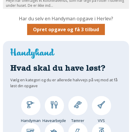
HejVi har overtaget et kolonihavehus, som har tegn på rotter i isolering
under huset. De er ikke ind...
Om Materialer
Om Værktøj
Har du selv en Handyman opgave i Herlev?
GLARMESTER
Opret opgave og få 3 tilbud
Udskiftning Og Montage
Om Materialer
HANDYMAN
Tips Og Tricks
Hvad skal du have løst?
Kemi
Andet
Vælg en kategori og du er allerede halvvejs på vej mod at få
løst din opgave
Båd
GARTNER
Beplantning
Belægning
Handyman
Havearbejde
Tømrer
VVS
Skadedyr
Om Værktøj