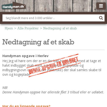
OM HANDYMAN.DK
FÅ 3 TILBUD
Hjem
>
Alle Projekter
>
Nedtagning af et skab
ANNONCERING
Nedtagning af et skab
BOLIG KØBERÅDGIVNING
TØMRER/SNEDKER
Handyman opgave i Herlev
Montage Og Nybyg
Hej Jeg vil høre om der er en der kan hjælpe mig med at tage et
halvt indbygget skab med, samt sætte kogeplade og
Reparation Og Vedligehold
indbygningsovn op ( ikke det elektriske) der skal samles skabe til
Alt Om Køkkenet
ovn og kogeplade
Om Materialer
Om Værktøj
NB!
Denne Handyman opgave har allerede fået 3 tilbud eller er udløbet.
Andet
ELEKTRIKER
Har du en lignende opgave?