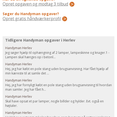
Regler Og Love
Opret opgaven og modtag 3 tilbud
Udskiftning Og Montage
Søger du Handyman opgaver?
Om Materialer
Opret gratis håndværkerprofil
Tips Og Tests
VVS
Tidligere Handyman opgaver i Herlev
Montage Og Udskiftning
Reparation Og Vedligehold
Handyman Herlev
Jeg søger hjælp til ophængning af 2 lamper, lampeskinne og knager.1 -
Varme Og Energi
Lampen skal hænges op i betonl...
Andet
Handyman Herlev
Hej, jeg har købt en pole stang uden brugsanvisning. Har fået hjælp af
MALER
min kæreste til at samle det ...
Indendørs
Handyman Herlev
Hej, jeg har fornyligt købt en pole stang uden brugsanvisning til hvordan
Udendørs
man samler. Jeg har fået h...
Kan Det Males?
Handyman Herlev
MURER
Skal have opsat et par lamper, nogle billder og hylder. Evt. også en
højtaler.
Nybygning
Handyman Herlev
Reparationer