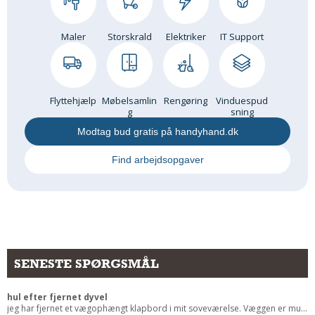
Andet
RENGØRING
Maler
Storskrald
Elektriker
IT Support
Rengøring Af Overflader
Pletleksikon
Flyttehjælp
Møbelsamlin
Rengøring
Vinduespud
g
sning
Modtag bud gratis på handyhand.dk
Find arbejdsopgaver
SENESTE SPØRGSMÅL
hul efter fjernet dyvel
jeg har fjernet et vægophængt klapbord i mit soveværelse. Væggen er mu...