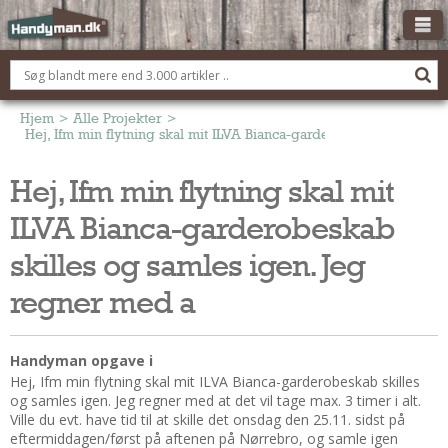
OM HANDYMAN.DK
FÅ 3 TILBUD
Hjem
>
Alle Projekter
>
Hej, Ifm min flytning skal mit ILVA Bianca-garderobeskab skilles 
ANNONCERING
Hej, Ifm min flytning skal mit
BOLIG KØBERÅDGIVNING
ILVA Bianca-garderobeskab
TØMRER/SNEDKER
Montage Og Nybyg
skilles og samles igen. Jeg
Reparation Og Vedligehold
regner med a
Alt Om Køkkenet
Om Materialer
Handyman opgave i
Om Værktøj
Hej, Ifm min flytning skal mit ILVA Bianca-garderobeskab skilles
Andet
og samles igen. Jeg regner med at det vil tage max. 3 timer i alt.
Ville du evt. have tid til at skille det onsdag den 25.11. sidst på
ELEKTRIKER
eftermiddagen/først på aftenen på Nørrebro, og samle igen