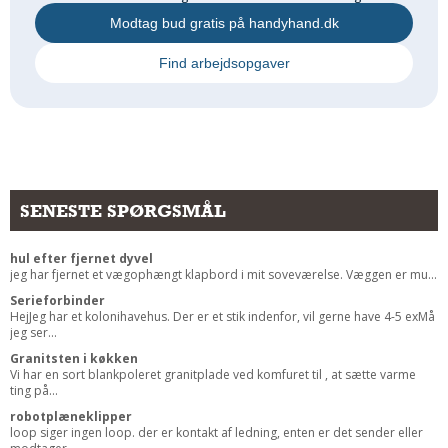
Andet
Modtag bud gratis på handyhand.dk
RENGØRING
Find arbejdsopgaver
Rengøring Af Overflader
Pletleksikon
SENESTE SPØRGSMÅL
hul efter fjernet dyvel
jeg har fjernet et vægophængt klapbord i mit soveværelse. Væggen er mu...
Serieforbinder
HejJeg har et kolonihavehus. Der er et stik indenfor, vil gerne have 4-5 exMå
jeg ser...
Granitsten i køkken
Vi har en sort blankpoleret granitplade ved komfuret til , at sætte varme
ting på...
robotplæneklipper
loop siger ingen loop. der er kontakt af ledning, enten er det sender eller