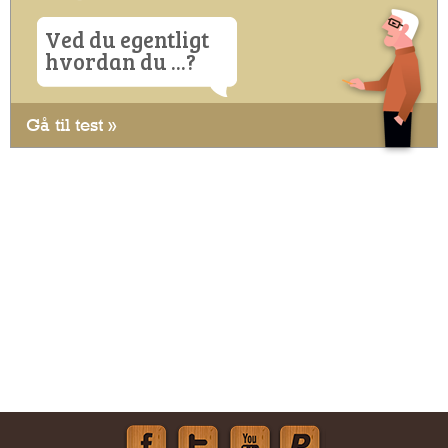
Ved du egentligt
hvordan du ...?
Gå til test »