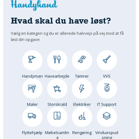
Om Materialer
Om Værktøj
Hvad skal du have løst?
GLARMESTER
Vælg en kategori og du er allerede halvvejs på vej mod at få
Udskiftning Og Montage
løst din opgave
Om Materialer
HANDYMAN
Tips Og Tricks
Kemi
Handyman
Havearbejde
Tømrer
VVS
Andet
Båd
GARTNER
Maler
Storskrald
Elektriker
IT Support
Beplantning
Belægning
Skadedyr
Flyttehjælp
Møbelsamlin
Rengøring
Vinduespud
Om Værktøj
g
sning