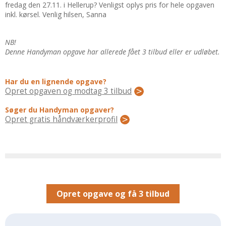
Regler Og Love
fredag den 27.11. i Hellerup? Venligst oplys pris for hele opgaven
inkl. kørsel. Venlig hilsen, Sanna
Udskiftning Og Montage
Om Materialer
NB!
Tips Og Tests
Denne Handyman opgave har allerede fået 3 tilbud eller er udløbet.
VVS
Montage Og Udskiftning
Har du en lignende opgave?
Opret opgaven og modtag 3 tilbud
Reparation Og Vedligehold
Varme Og Energi
Søger du Handyman opgaver?
Opret gratis håndværkerprofil
Andet
MALER
Indendørs
Udendørs
Kan Det Males?
Opret opgave og få 3 tilbud
MURER
Nybygning
Reparationer