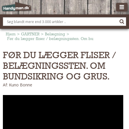
OM HANDYMAN.DK
FÅ 3 TILBUD
Hjem
>
GARTNER
>
Belægning
>
Før du lægger fliser / belægningssten. Om bundsikring og grus.
ANNONCERING
FØR DU LÆGGER FLISER /
BOLIG KØBERÅDGIVNING
BELÆGNINGSSTEN. OM
TØMRER/SNEDKER
Montage Og Nybyg
BUNDSIKRING OG GRUS.
Reparation Og Vedligehold
Af: Kuno Bonne
Alt Om Køkkenet
Om Materialer
Om Værktøj
Andet
ELEKTRIKER