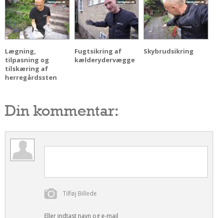
Om Materialer
Om Værktøj
GLARMESTER
Lægning,
Fugtsikring af
Skybrudsikring
Udskiftning Og Montage
tilpasning og
kælderydervægge
tilskæring af
Om Materialer
herregårdssten
HANDYMAN
Tips Og Tricks
Din kommentar:
Kemi
Andet
Båd
GARTNER
Beplantning
Belægning
Tilføj Billede
Skadedyr
Om Værktøj
Eller indtast navn og e-mail