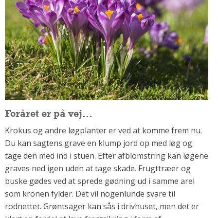
Om Materialer
Om Værktøj
GLARMESTER
Udskiftning Og Montage
Om Materialer
HANDYMAN
Tips Og Tricks
Foråret er på vej...
Kemi
Andet
Krokus og andre løgplanter er ved at komme frem nu.
Du kan sagtens grave en klump jord op med løg og
Båd
tage den med ind i stuen. Efter afblomstring kan løgene
GARTNER
graves ned igen uden at tage skade. Frugttræer og
Beplantning
buske gødes ved at sprede gødning ud i samme arel
Belægning
som kronen fylder. Det vil nogenlunde svare til
Skadedyr
rodnettet. Grøntsager kan sås i drivhuset, men det er
Om Værktøj