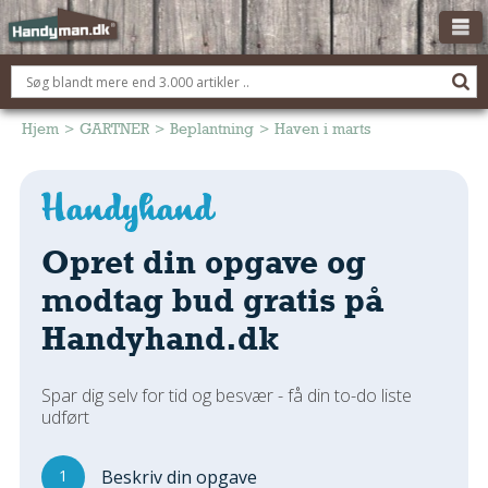
OM HANDYMAN.DK
FÅ 3 TILBUD
Hjem
>
GARTNER
>
Beplantning
>
Haven i marts
ANNONCERING
BOLIG KØBERÅDGIVNING
TØMRER/SNEDKER
Opret din opgave og
Montage Og Nybyg
modtag bud gratis på
Reparation Og Vedligehold
Handyhand.dk
Alt Om Køkkenet
Om Materialer
Spar dig selv for tid og besvær - få din to-do liste
Om Værktøj
udført
Andet
ELEKTRIKER
1
Beskriv din opgave