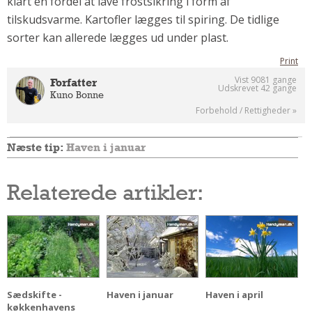
klart en fordel at lave frostsikring i form af
Andet
tilskudsvarme. Kartofler lægges til spiring. De tidlige
RENGØRING
sorter kan allerede lægges ud under plast.
Rengøring Af Overflader
Print
Pletleksikon
Vist 9081 gange
Forfatter
Udskrevet 42 gange
Kuno Bonne
Forbehold / Rettigheder »
Næste tip:
Haven i januar
Relaterede artikler:
Sædskifte -
Haven i januar
Haven i april
køkkenhavens