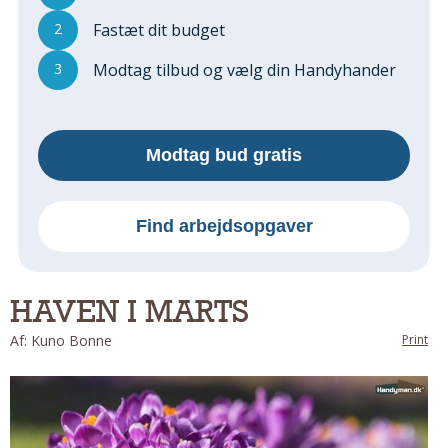
Regler Og Love
2
Fastæt dit budget
Udskiftning Og Montage
Om Materialer
3
Modtag tilbud og vælg din Handyhander
Tips Og Tests
VVS
Montage Og Udskiftning
Modtag bud gratis
Reparation Og Vedligehold
Varme Og Energi
Find arbejdsopgaver
Andet
MALER
Indendørs
HAVEN I MARTS
Udendørs
Af: Kuno Bonne
Print
Kan Det Males?
MURER
Nybygning
Reparationer