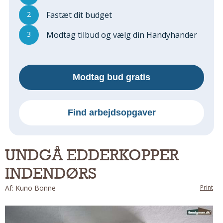
Regler Og Love
2
Fastæt dit budget
Udskiftning Og Montage
Om Materialer
3
Modtag tilbud og vælg din Handyhander
Tips Og Tests
VVS
Montage Og Udskiftning
Modtag bud gratis
Reparation Og Vedligehold
Varme Og Energi
Find arbejdsopgaver
Andet
MALER
Indendørs
UNDGÅ EDDERKOPPER
Udendørs
INDENDØRS
Kan Det Males?
Af: Kuno Bonne
Print
MURER
Nybygning
Reparationer