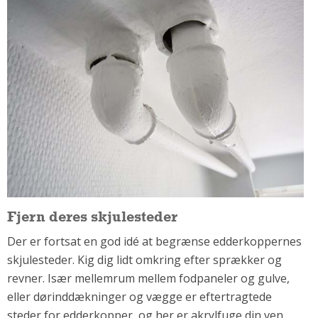
Om Materialer
Om Værktøj
GLARMESTER
Udskiftning Og Montage
Om Materialer
HANDYMAN
Tips Og Tricks
Kemi
Andet
Båd
Fjern deres skjulesteder
GARTNER
Der er fortsat en god idé at begrænse edderkoppernes
Beplantning
skjulesteder. Kig dig lidt omkring efter sprækker og
Belægning
revner. Især mellemrum mellem fodpaneler og gulve,
Skadedyr
eller dørinddækninger og vægge er eftertragtede
Om Værktøj
steder for edderkopper, og her er akrylfuge din ven.