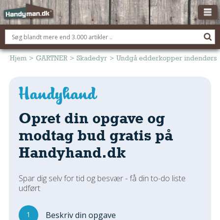
OM HANDYMAN.DK
FÅ 3 TILBUD
Hjem
>
GARTNER
>
Skadedyr
>
Undgå edderkopper indendørs
ANNONCERING
BOLIG KØBERÅDGIVNING
TØMRER/SNEDKER
Opret din opgave og
Montage Og Nybyg
modtag bud gratis på
Reparation Og Vedligehold
Handyhand.dk
Alt Om Køkkenet
Om Materialer
Spar dig selv for tid og besvær - få din to-do liste
Om Værktøj
udført
Andet
ELEKTRIKER
1
Beskriv din opgave