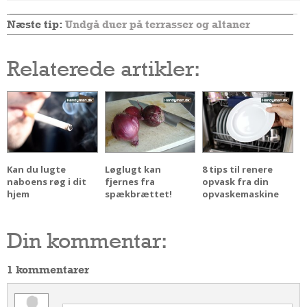
Næste tip:
Undgå duer på terrasser og altaner
Relaterede artikler:
Kan du lugte
Løglugt kan
8 tips til renere
naboens røg i dit
fjernes fra
opvask fra din
hjem
spækbrættet!
opvaskemaskine
Din kommentar:
1 kommentarer