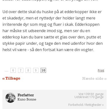
Andet
Ud over dette skal du huske på at edderkopper ikke er
RENGØRING
et skadedyr, men et nyttedyr der holder langt mere
Rengøring Af Overflader
irriterende dyr som myg og fluer i skak. Edderkoppen
Pletleksikon
har måske sit udseende imod sig, men ser du en
edderkop kan du bare sætte et glas over den, putte et
stykke papir under, og tage den med udenfor hvor den
helst vil være - så den fortsat kan være din vogter.
...
6
7
8
9
10
Print
« Tilbage
Næste side »
Vist 139181 gange
Forfatter
Udskrevet 170 gange
Kuno Bonne
Forbehold / Rettigheder »