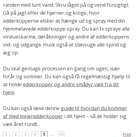
randen med lunt vand. Skru låget på og vend forsigtigt.
Gå på jagt efter de hjørner og kroge, hvor
edderkopperne elsker at hænge ud og spray med din
hjemmelavede edderkoppe-spray.
Du kan fx spraye alle
vindueskarme, døråbninger og andre af edderkoppens
ind- og udgange. Husk også at støvsuge alle spind og
æg op.
Du skal gentage processen
en gang om ugen, især
forår og sommer.
Du kan også få regelmæssig hjælp til
at holde
edderkopper og andre smådyr væk fra dit
hjem
.
Du kan også læse denne
guide til hvordan du kommer
af med mejeredderkopper
i dit hjem – så de holder sig
væk året rundt.
1
2
3
4
5
...
10
Print