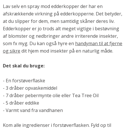
Andet
Lav selv en spray mod edderkopper der har en
afskrækkende virkning på edderkopperne. Det betyder,
RENGØRING
at du slipper for dem, men samtidig skåner deres liv.
Rengøring Af Overflader
Edderkopper er jo trods alt meget vigtige i bestøvning
Pletleksikon
af blomster og nedbringer andre irriterende insekter,
som fx myg.
Du kan også hyre en
handyman til at fjerne
og sikre
dit hjem mod insekter på en naturlig måde.
Det skal du bruge:
- En forstøverflaske
- 3 dråber opvaskemiddel
- 7 dråber pebermynte olie eller Tea Tree Oil
- 5 dråber eddike
- Varmt vand fra vandhanen
Kom alle ingredienser i forstøverflasken. Fyld op til