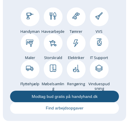
Handyman
Havearbejde
Tømrer
VVS
Maler
Storskrald
Elektriker
IT Support
Flyttehjælp
Møbelsamlin
Rengøring
Vinduespud
g
sning
Modtag bud gratis på handyhand.dk
Find arbejdsopgaver