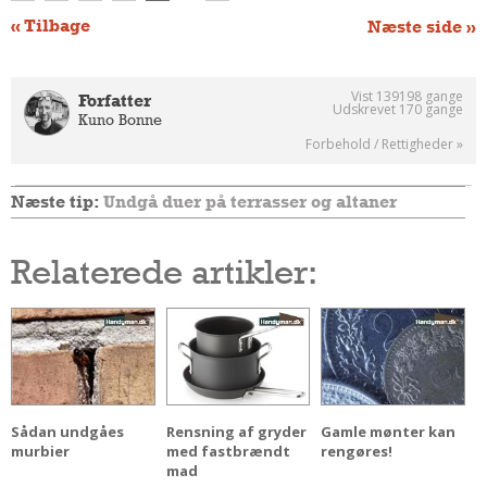
« Tilbage
Næste side »
Vist 139198 gange
Forfatter
Udskrevet 170 gange
Kuno Bonne
Forbehold / Rettigheder »
Næste tip:
Undgå duer på terrasser og altaner
Relaterede artikler:
Sådan undgåes
Rensning af gryder
Gamle mønter kan
murbier
med fastbrændt
rengøres!
mad