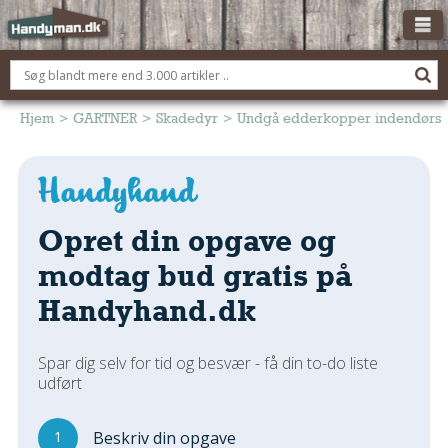
OM HANDYMAN.DK
FÅ 3 TILBUD
Hjem
>
GARTNER
>
Skadedyr
>
Undgå edderkopper indendørs
ANNONCERING
BOLIG KØBERÅDGIVNING
TØMRER/SNEDKER
Opret din opgave og
Montage Og Nybyg
modtag bud gratis på
Reparation Og Vedligehold
Handyhand.dk
Alt Om Køkkenet
Om Materialer
Spar dig selv for tid og besvær - få din to-do liste
Om Værktøj
udført
Andet
ELEKTRIKER
1
Beskriv din opgave