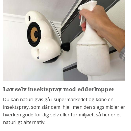
Om Materialer
Om Værktøj
GLARMESTER
Udskiftning Og Montage
Om Materialer
HANDYMAN
Tips Og Tricks
Kemi
Andet
Båd
Lav selv insektspray mod edderkopper
GARTNER
Du kan naturligvis gå i supermarkedet og købe en
Beplantning
insektspray, som slår dem ihjel, men den slags midler er
Belægning
hverken gode for dig selv eller for miljøet, så her er et
Skadedyr
naturligt alternativ:
Om Værktøj