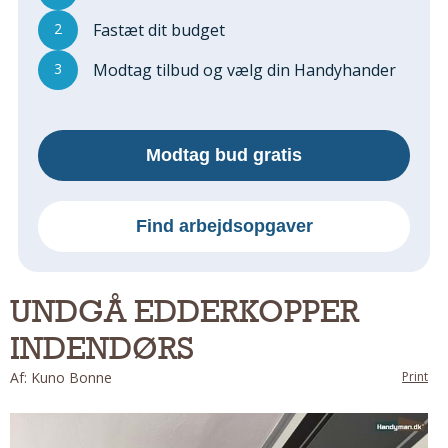
Regler Og Love
2
Fastæt dit budget
Udskiftning Og Montage
Om Materialer
3
Modtag tilbud og vælg din Handyhander
Tips Og Tests
VVS
Montage Og Udskiftning
Modtag bud gratis
Reparation Og Vedligehold
Varme Og Energi
Find arbejdsopgaver
Andet
MALER
Indendørs
UNDGÅ EDDERKOPPER
Udendørs
INDENDØRS
Kan Det Males?
Af: Kuno Bonne
Print
MURER
Nybygning
Reparationer