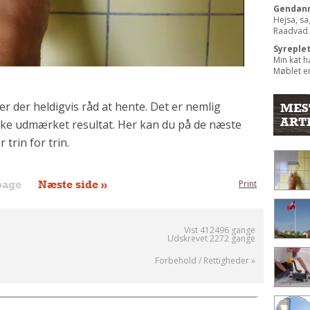
Gendann
Hejsa, sa
Raadvad b
Syreple
Min kat h
Møblet er
 er der heldigvis råd at hente. Det er nemlig
MES
ART
nske udmærket resultat. Her kan du på de næste
trin for trin.
bage
Næste side »
Print
Vist 412496 gange
Udskrevet 2272 gange
Forbehold / Rettigheder »