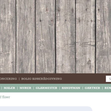
ONCERING
BOLIG KØBERÅDGIVNING
MALER
MURER
GLARMESTER
HANDYMAN
GARTNER
RE
 fliser