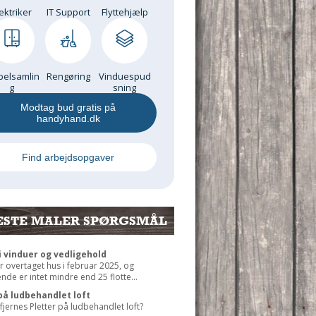
ektriker
IT Support
Flyttehjælp
elsamlin
Rengøring
Vinduespud
g
sning
Modtag bud gratis på
handyhand.dk
Find arbejdsopgaver
ESTE MALER SPØRGSMÅL
 vinduer og vedligehold
r overtaget hus i februar 2025, og
de er intet mindre end 25 flotte...
på ludbehandlet loft
jernes Pletter på ludbehandlet loft?