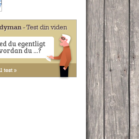
dyman
- Test din viden
ed du egentligt
vordan du ...?
l test »