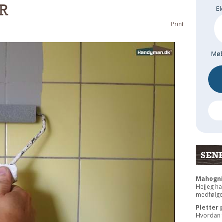
R
El
Print
Møb
SEN
Mahogni
HejJeg ha
medfølgen
Pletter 
Hvordan f