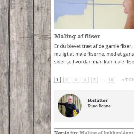
Maling af fliser
Er du blevet træt af de gamle fliser,
muligt at male fliserne, med et ga
sider se hvordan man kan male fliser 
« Til
1
2
3
4
5
...
10
Forfatter
Kuno Bonne
Næste tip:
Maling af køkkenlåger