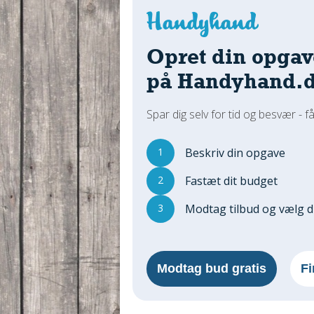
Opret din opgav
på Handyhand.
Spar dig selv for tid og besvær - få
1
Beskriv din opgave
2
Fastæt dit budget
3
Modtag tilbud og vælg 
Modtag bud gratis
Fi