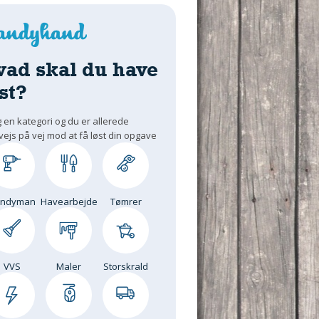
vad skal du have
st?
 en kategori og du er allerede
vejs på vej mod at få løst din opgave
andyman
Havearbejde
Tømrer
VVS
Maler
Storskrald