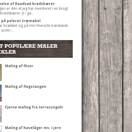
else af Raadvad brødskærer
gen er den at jeg har investeret i en brugt
rødskærer. Jr i ga...
t på poleret træmøbel
ar brækket sig på min finerede træskænk.
 poler...
T POPULÆRE MALER
IKLER
Maling af fliser
Maling af flagstangen
Fjerne maling fra terrazzogulv
Maling af havelåger mv. i jern