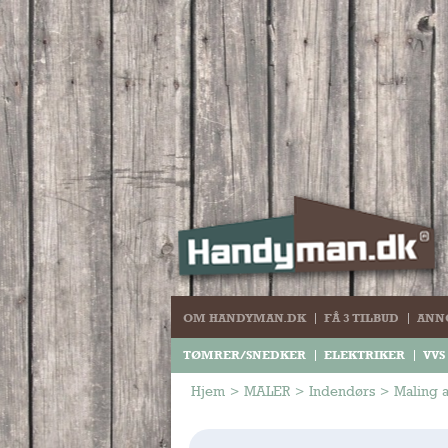
OM HANDYMAN.DK
FÅ 3 TILBUD
ANN
TØMRER/SNEDKER
ELEKTRIKER
VVS
Hjem
>
MALER
>
Indendørs
>
Maling af