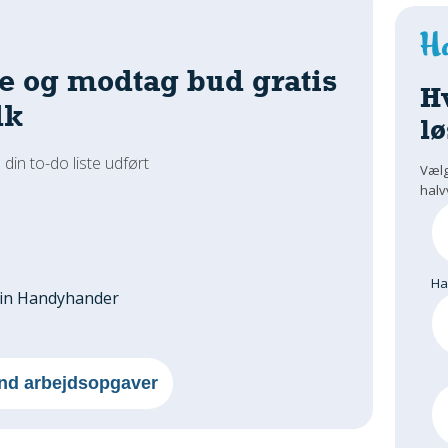
e og modtag bud gratis
H
dk
lø
 din to-do liste udført
Vælg
halv
H
din Handyhander
nd arbejdsopgaver