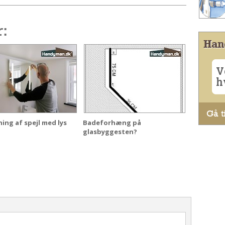
r:
Han
V
h
Gå ti
ng af spejl med lys
Badeforhæng på
glasbyggesten?