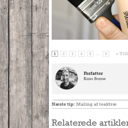
« Til
1
2
3
4
5
...
9
Forfatter
Kuno Bonne
Næste tip:
Maling af teaktræ
Relaterede artikle