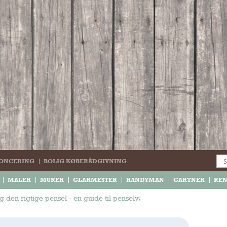
ONCERING
BOLIG KØBERÅDGIVNING
MALER
MURER
GLARMESTER
HANDYMAN
GARTNER
RE
g den rigtige pensel - en guide til penselvalg