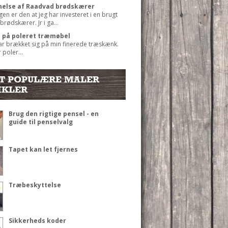
else af Raadvad brødskærer
gen er den at jeg har investeret i en brugt
rødskærer. Jr i ga...
t på poleret træmøbel
ar brækket sig på min finerede træskænk.
 poler...
T POPULÆRE MALER
IKLER
Brug den rigtige pensel - en
guide til penselvalg
Tapet kan let fjernes
Træbeskyttelse
Sikkerheds koder