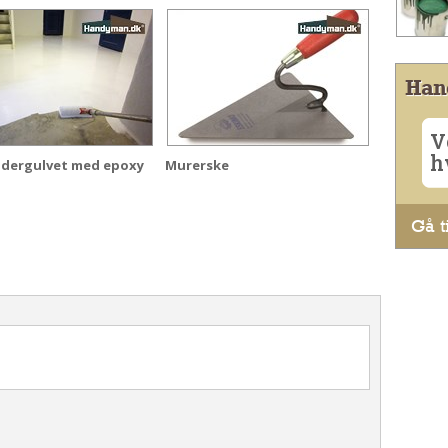
Han
V
h
ldergulvet med epoxy
Murerske
Gå ti