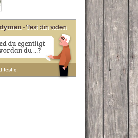
dyman
- Test din viden
ed du egentligt
vordan du ...?
l test »