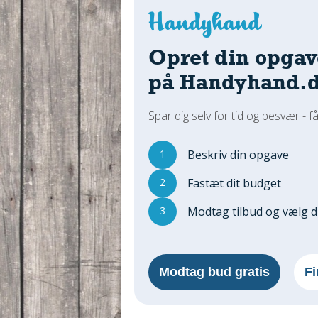
Opret din opgav
på Handyhand.
Spar dig selv for tid og besvær - få
1
Beskriv din opgave
2
Fastæt dit budget
3
Modtag tilbud og vælg 
Modtag bud gratis
Fi