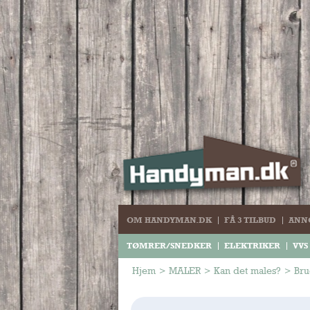
OM HANDYMAN.DK
FÅ 3 TILBUD
ANN
TØMRER/SNEDKER
ELEKTRIKER
VVS
Hjem
>
MALER
>
Kan det males?
>
Bru