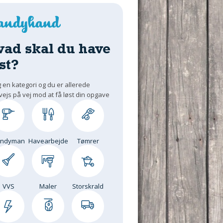
vad skal du have
st?
 en kategori og du er allerede
vejs på vej mod at få løst din opgave
andyman
Havearbejde
Tømrer
VVS
Maler
Storskrald