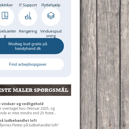
ektriker
IT Support
Flyttehjælp
elsamlin
Rengøring
Vinduespud
g
sning
Modtag bud gratis på
handyhand.dk
Find arbejdsopgaver
ESTE MALER SPØRGSMÅL
 vinduer og vedligehold
r overtaget hus i februar 2025, og
de er intet mindre end 25 flotte...
på ludbehandlet loft
jernes Pletter på ludbehandlet loft?