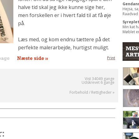
Gendann
halve tid skal jeg ikke kunne sige her,
Hejsa, sa
Raadvad b
men forskellen er i hvert fald til at få øje
Syreple
på.
Min kat h
Møblet er
Læs med, og kom endnu tættere på det
perfekte malerarbejde, hurtigst muligt.
MES
ART
bage
Næste side »
Print
Vist 34049 gange
Udskrevet 6 gange
Forbehold / Rettigheder »
r: