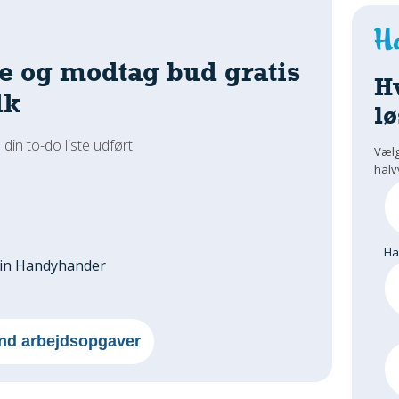
e og modtag bud gratis
H
dk
lø
 din to-do liste udført
Vælg
halv
H
din Handyhander
nd arbejdsopgaver