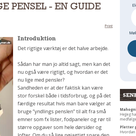
E PENSEL - EN GUIDE
El
Print
Møb
Introduktion
Det rigtige værktøj er det halve arbejde.
Sådan har man jo altid sagt, men kan det
nu også være rigtigt, og hvordan er det
nu lige med pensler?
Sandheden er at der faktisk kan være
SEN
stor forskel både i tidsforbrug, og på det
færdige resultat hvis man bare vælger at
Mahogni
bruge ”yndlings penslen” til alt fra små
HejJeg ha
emner som fx lister, fodpaneler og rør til
medfølgen
større opgaver som hele dørsider og
Pletter 
Hvordan f
lofter. Om du så lige nøjagtigt spare den