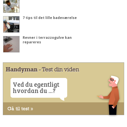
7 tips til det lille badeværelse
Revner i terrazzogulve kan
repareres
Handyman
- Test din viden
Ved du egentligt
hvordan du ...?
Gå til test »