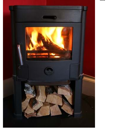
Om Materialer
Om Værktøj
GLARMESTER
Udskiftning Og Montage
Om Materialer
HANDYMAN
Tips Og Tricks
Kemi
Andet
Båd
GARTNER
Beplantning
Belægning
Skadedyr
Om Værktøj