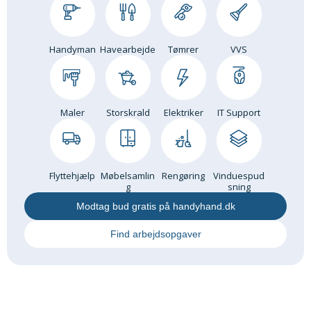
Handyman
Havearbejde
Tømrer
VVS
Maler
Storskrald
Elektriker
IT Support
Flyttehjælp
Møbelsamlin
Rengøring
Vinduespud
g
sning
Modtag bud gratis på handyhand.dk
Find arbejdsopgaver