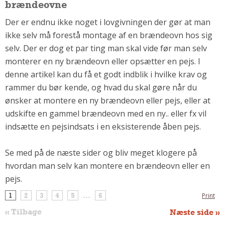
brændeovne
Andet
Der er endnu ikke noget i lovgivningen der gør at man
RENGØRING
ikke selv må forestå montage af en brændeovn hos sig
Rengøring Af Overflader
selv. Der er dog et par ting man skal vide før man selv
Pletleksikon
monterer en ny brændeovn eller opsætter en pejs. I
denne artikel kan du få et godt indblik i hvilke krav og
rammer du bør kende, og hvad du skal gøre når du
ønsker at montere en ny brændeovn eller pejs, eller at
udskifte en gammel brændeovn med en ny.. eller fx vil
indsætte en pejsindsats i en eksisterende åben pejs.
Se med på de næste sider og bliv meget klogere på
hvordan man selv kan montere en brændeovn eller en
pejs.
1
2
3
4
5
...
6
Print
« Tilbage
Næste side »