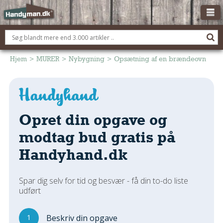
OM HANDYMAN.DK
FÅ 3 TILBUD
Hjem
>
MURER
>
Nybygning
>
Opsætning af en brændeovn
ANNONCERING
BOLIG KØBERÅDGIVNING
TØMRER/SNEDKER
Opret din opgave og
Montage Og Nybyg
modtag bud gratis på
Reparation Og Vedligehold
Handyhand.dk
Alt Om Køkkenet
Om Materialer
Spar dig selv for tid og besvær - få din to-do liste
Om Værktøj
udført
Andet
ELEKTRIKER
1
Beskriv din opgave