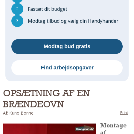
Regler Og Love
2
Fastæt dit budget
Udskiftning Og Montage
Om Materialer
3
Modtag tilbud og vælg din Handyhander
Tips Og Tests
VVS
Montage Og Udskiftning
Modtag bud gratis
Reparation Og Vedligehold
Varme Og Energi
Find arbejdsopgaver
Andet
MALER
Indendørs
OPSÆTNING AF EN
Udendørs
BRÆNDEOVN
Kan Det Males?
Af: Kuno Bonne
Print
MURER
Montage
Nybygning
af
Reparationer