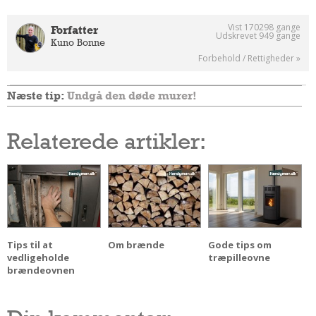
Vist 170298 gange
Forfatter
Udskrevet 949 gange
Kuno Bonne
Forbehold / Rettigheder »
Næste tip:
Undgå den døde murer!
Relaterede artikler:
Tips til at
Om brænde
Gode tips om
vedligeholde
træpilleovne
brændeovnen