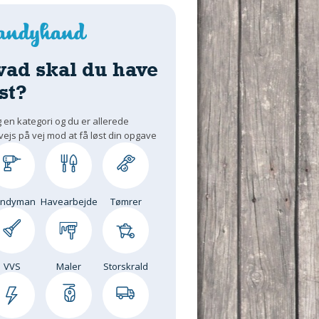
vad skal du have
st?
 en kategori og du er allerede
vejs på vej mod at få løst din opgave
andyman
Havearbejde
Tømrer
VVS
Maler
Storskrald