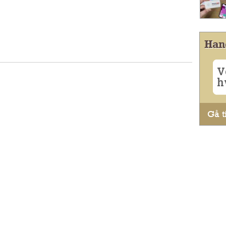
Han
V
h
Gå ti