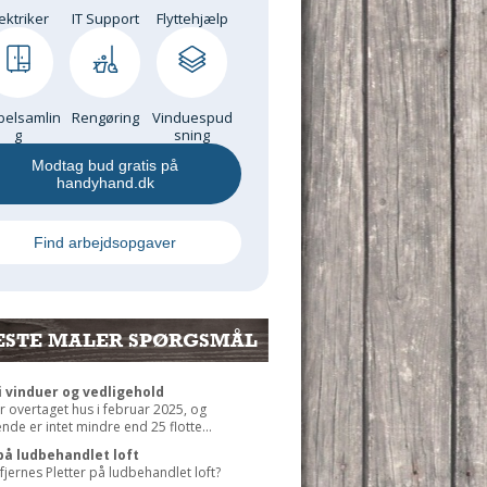
ektriker
IT Support
Flyttehjælp
elsamlin
Rengøring
Vinduespud
g
sning
Modtag bud gratis på
handyhand.dk
Find arbejdsopgaver
ESTE MALER SPØRGSMÅL
 vinduer og vedligehold
r overtaget hus i februar 2025, og
de er intet mindre end 25 flotte...
på ludbehandlet loft
jernes Pletter på ludbehandlet loft?