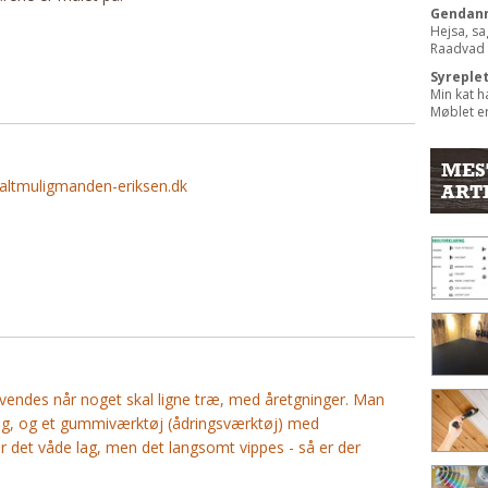
Gendann
Hejsa, sa
Raadvad b
Syreple
Min kat h
Møblet er
MES
. altmuligmanden-eriksen.dk
ART
nvendes når noget skal ligne træ, med åretgninger. Man
elag, og et gummiværktøj (ådringsværktøj) med
er det våde lag, men det langsomt vippes - så er der