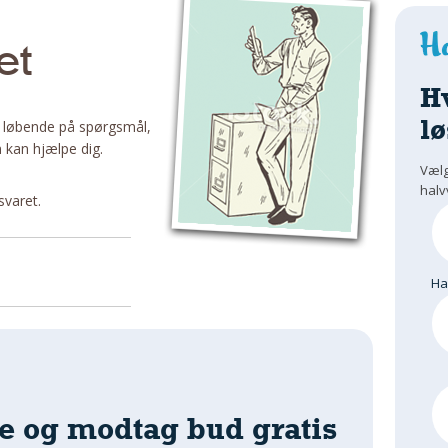
et
H
lø
 løbende på spørgsmål,
 kan hjælpe dig.
Vælg
halv
svaret.
H
e og modtag bud gratis