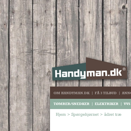
OM HANDYMAN.DK
FÅ 3 TILBUD
ANN
TØMRER/SNEDKER
ELEKTRIKER
VVS
Hjem
>
Spørgehjørnet
>
ådret træ