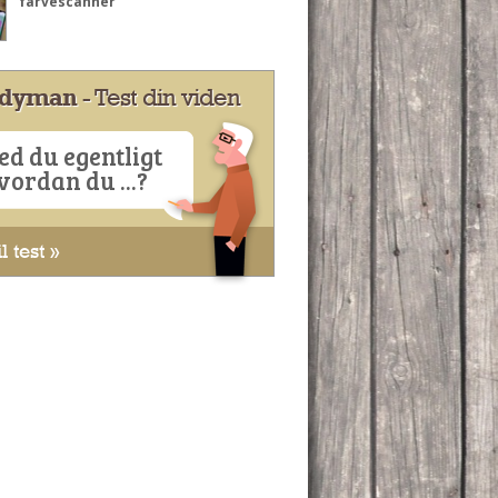
farvescanner
dyman
- Test din viden
ed du egentligt
vordan du ...?
l test »