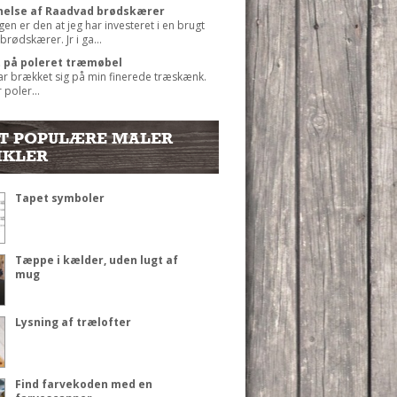
else af Raadvad brødskærer
gen er den at jeg har investeret i en brugt
rødskærer. Jr i ga...
t på poleret træmøbel
ar brækket sig på min finerede træskænk.
 poler...
T POPULÆRE MALER
IKLER
Tapet symboler
Tæppe i kælder, uden lugt af
mug
Lysning af trælofter
Find farvekoden med en