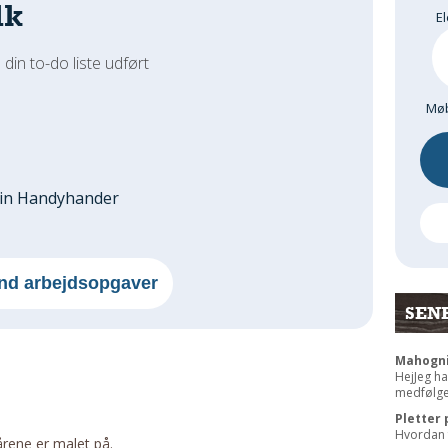
dk
El
 din to-do liste udført
Møb
din Handyhander
nd arbejdsopgaver
SEN
Mahogni
HejJeg ha
medfølgen
Pletter 
Hvordan f
rene er malet på.