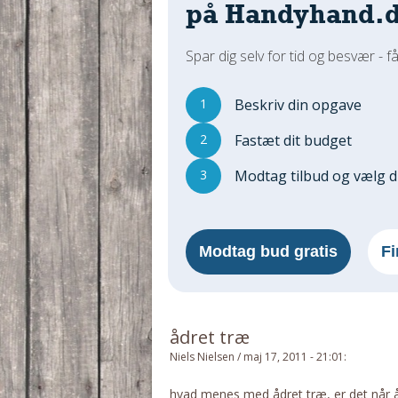
på Handyhand.
Spar dig selv for tid og besvær - få
1
Beskriv din opgave
2
Fastæt dit budget
3
Modtag tilbud og vælg 
Modtag bud gratis
Fi
ådret træ
Niels Nielsen
/
maj 17, 2011 - 21:01
:
hvad menes med ådret træ, er det når å