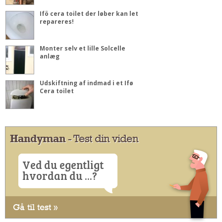
Ifö cera toilet der løber kan let
repareres!
Monter selv et lille Solcelle
anlæg
Udskiftning af indmad i et Ifø
Cera toilet
Handyman
- Test din viden
Ved du egentligt
hvordan du ...?
Gå til test »