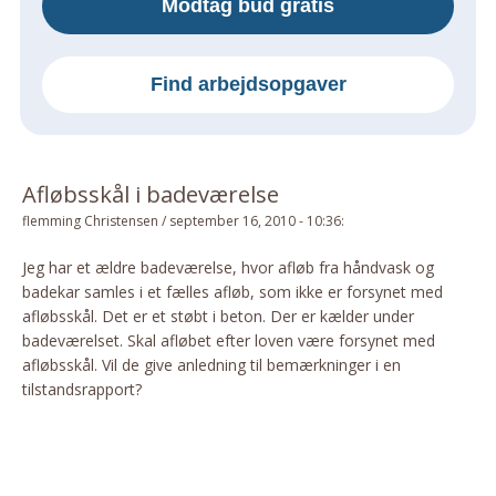
Modtag bud gratis
Om Materialer
Om Værktøj
Find arbejdsopgaver
GLARMESTER
Udskiftning Og Montage
Om Materialer
Afløbsskål i badeværelse
HANDYMAN
flemming Christensen
/
september 16, 2010 - 10:36
:
Tips Og Tricks
Kemi
Jeg har et ældre badeværelse, hvor afløb fra håndvask og
badekar samles i et fælles afløb, som ikke er forsynet med
Andet
afløbsskål. Det er et støbt i beton. Der er kælder under
Båd
badeværelset. Skal afløbet efter loven være forsynet med
GARTNER
afløbsskål. Vil de give anledning til bemærkninger i en
tilstandsrapport?
Beplantning
Belægning
Skadedyr
Om Værktøj