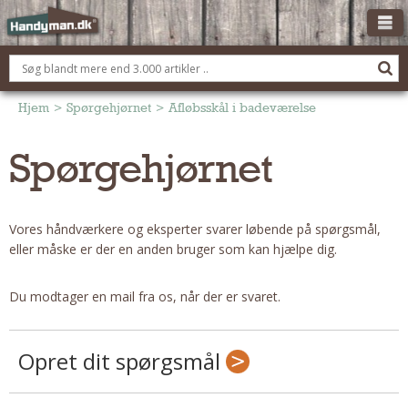
OM HANDYMAN.DK
FÅ 3 TILBUD
Hjem
>
Spørgehjørnet
>
Afløbsskål i badeværelse
ANNONCERING
Spørgehjørnet
BOLIG KØBERÅDGIVNING
TØMRER/SNEDKER
Vores håndværkere og eksperter svarer løbende på spørgsmål,
Montage Og Nybyg
eller måske er der en anden bruger som kan hjælpe dig.
Reparation Og Vedligehold
Alt Om Køkkenet
Du modtager en mail fra os, når der er svaret.
Om Materialer
Om Værktøj
Opret dit spørgsmål
Andet
ELEKTRIKER