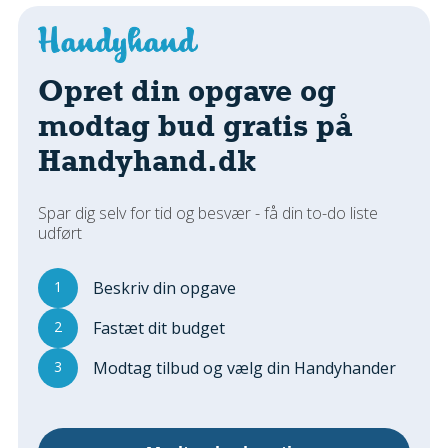
Regler Og Love
Udskiftning Og Montage
Om Materialer
Opret din opgave og
Tips Og Tests
modtag bud gratis på
VVS
Handyhand.dk
Montage Og Udskiftning
Reparation Og Vedligehold
Varme Og Energi
Spar dig selv for tid og besvær - få din to-do liste
udført
Andet
MALER
1
Beskriv din opgave
Indendørs
2
Fastæt dit budget
Udendørs
Kan Det Males?
3
Modtag tilbud og vælg din Handyhander
MURER
Nybygning
Reparationer