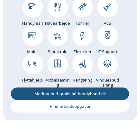
Handyman
Havearbejde
Tømrer
VVS
Maler
Storskrald
Elektriker
IT Support
Flyttehjælp
Møbelsamlin
Rengøring
Vinduespud
g
sning
Modtag bud gratis på handyhand.dk
Find arbejdsopgaver