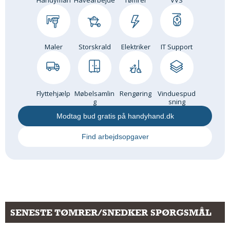
Handyman
Havearbejde
Tømrer
VVS
Maler
Storskrald
Elektriker
IT Support
Flyttehjælp
Møbelsamlin
Rengøring
Vinduespud
g
sning
Modtag bud gratis på handyhand.dk
Find arbejdsopgaver
SENESTE TØMRER/SNEDKER SPØRGSMÅL