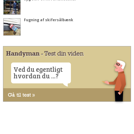
Fugning af skifersålbænk
Handyman
- Test din viden
Ved du egentligt
hvordan du ...?
Gå til test »