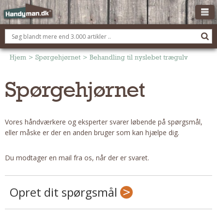
OM HANDYMAN.DK
FÅ 3 TILBUD
Hjem
>
Spørgehjørnet
>
Behandling til nyslebet trægulv
ANNONCERING
Spørgehjørnet
BOLIG KØBERÅDGIVNING
TØMRER/SNEDKER
Vores håndværkere og eksperter svarer løbende på spørgsmål,
Montage Og Nybyg
eller måske er der en anden bruger som kan hjælpe dig.
Reparation Og Vedligehold
Alt Om Køkkenet
Du modtager en mail fra os, når der er svaret.
Om Materialer
Om Værktøj
Opret dit spørgsmål
Andet
ELEKTRIKER