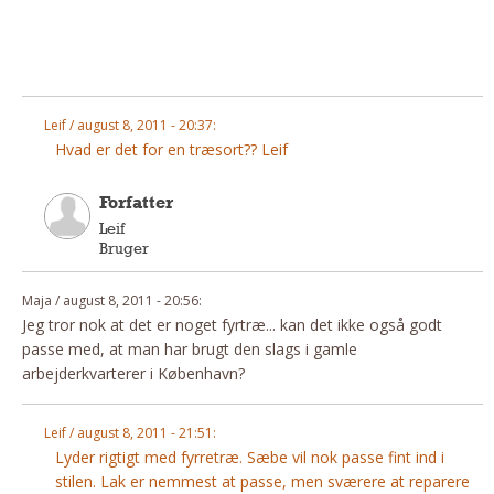
Andet
RENGØRING
Rengøring Af Overflader
Pletleksikon
Leif / august 8, 2011 - 20:37:
Hvad er det for en træsort?? Leif
Forfatter
Leif
Bruger
Maja / august 8, 2011 - 20:56:
Jeg tror nok at det er noget fyrtræ... kan det ikke også godt
passe med, at man har brugt den slags i gamle
arbejderkvarterer i København?
Leif / august 8, 2011 - 21:51:
Lyder rigtigt med fyrretræ. Sæbe vil nok passe fint ind i
stilen. Lak er nemmest at passe, men sværere at reparere