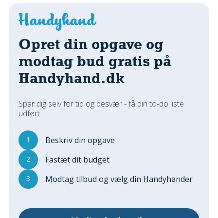
Regler Og Love
Udskiftning Og Montage
Om Materialer
Opret din opgave og
Tips Og Tests
modtag bud gratis på
VVS
Handyhand.dk
Montage Og Udskiftning
Reparation Og Vedligehold
Varme Og Energi
Spar dig selv for tid og besvær - få din to-do liste
udført
Andet
MALER
1
Beskriv din opgave
Indendørs
2
Fastæt dit budget
Udendørs
Kan Det Males?
3
Modtag tilbud og vælg din Handyhander
MURER
Nybygning
Reparationer