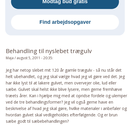
Modtag bud gratis
Om Materialer
Om Værktøj
Find arbejdsopgaver
GLARMESTER
Udskiftning Og Montage
Om Materialer
Behandling til nyslebet trægulv
HANDYMAN
Maja
/
august 5, 2011 - 20:35
:
Tips Og Tricks
Kemi
Jeg har netop slebet mit 120 år gamle trægulv - så nu står det
helt ubehandlet, og jeg skal vælge hvad jeg vil gøre ved det. Jeg
Andet
har ikke lyst til at lakere gulvet, men overvejer olie, lud eller
Båd
sæbe. Gulvet skal helst ikke blive lysere, men gerne fremhæve
GARTNER
træets årer. Kan i hjælpe mig med at opridse fordele og ulemper
ved de tre behandlingsformer? Jeg vil også gerne have en
Beplantning
beskrivelse af hvad jeg skal gøre, hvilke materialer i anbefaler og
Belægning
hvordan gulvet skal vedligeholdes efterfølgende. Og er brun
Skadedyr
sæbe godt til sæbebehandlingen?
Om Værktøj