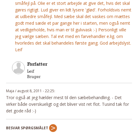
småfejl på. Olie er et stort arbejde at give det, hvis det skal
gøres rigtigt. Lud giver en lidt lysere 'glød'. Forholdsvis nemt
at udbedre småfejl. Med sæbe skal det vaskes om mættes
godt med sæde et par gange her i starten, men også nemt
at vedligeholde, hvis man er til gulvvask :-) Personligt ville
jeg vælge sæben. Tal evt med en farvehandler e.lig. om
hvorledes det skal behandeles første gang. God arbejdslyst.
Leif
Forfatter
Leif
Bruger
Maja / august 8, 2011 - 22:25:
Tror også at jeg hælder mest til den sæbebehandling. - Det
virker både overskueligt og det bliver vist ret flot. Tusind tak for
det gode råd :-)
BESVAR SPØRGSMÅLET