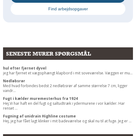
Find arbejdsopgaver
SENESTE MURER SPØRGSMÅL
hul efter fjernet dyvel
jeg har fjernet et vægophængt klapbord i mit soveværelse. Væggen er mu...
Nedløbsrør
Med hvad forbindes bedst 2 nedløbsrør af samme størrelse 7 cm, ligger
vandr...
Fugt i kælder muremesterhus fra 1924
Hej.Vi har haft en del fugt og saltudtræk i ydermurene i vor kælder. Har
renset ...
Fugning af unidrain Highline costume
Hej, jeg har fået lagt klinker i mit badeværelse og skal nu til at fuge. Jeg er ...