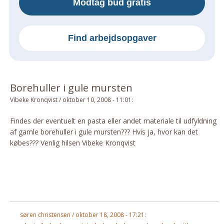
Modtag bud gratis
Om Materialer
Om Værktøj
Find arbejdsopgaver
GLARMESTER
Udskiftning Og Montage
Om Materialer
Borehuller i gule mursten
HANDYMAN
Vibeke Kronqvist
/
oktober 10, 2008 - 11:01
:
Tips Og Tricks
Kemi
Findes der eventuelt en pasta eller andet materiale til udfyldning
af gamle borehuller i gule mursten??? Hvis ja, hvor kan det
Andet
købes??? Venlig hilsen Vibeke Kronqvist
Båd
GARTNER
Beplantning
Belægning
Skadedyr
søren christensen / oktober 18, 2008 - 17:21:
Om Værktøj