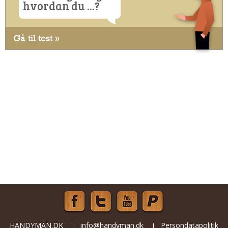
hvordan du ...?
Gå til test »
HANDYMAN.DK
info@handyman.dk
Persondatapolitik