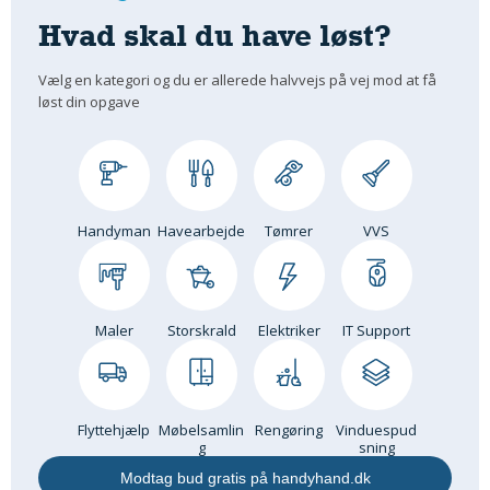
Hvad skal du have løst?
Vælg en kategori og du er allerede halvvejs på vej mod at få
løst din opgave
Handyman
Havearbejde
Tømrer
VVS
Maler
Storskrald
Elektriker
IT Support
Flyttehjælp
Møbelsamlin
Rengøring
Vinduespud
g
sning
Modtag bud gratis på handyhand.dk