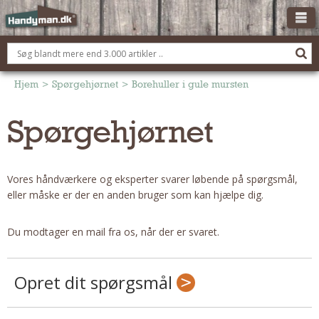
OM HANDYMAN.DK
FÅ 3 TILBUD
Hjem
>
Spørgehjørnet
>
Borehuller i gule mursten
ANNONCERING
Spørgehjørnet
BOLIG KØBERÅDGIVNING
TØMRER/SNEDKER
Vores håndværkere og eksperter svarer løbende på spørgsmål,
Montage Og Nybyg
eller måske er der en anden bruger som kan hjælpe dig.
Reparation Og Vedligehold
Alt Om Køkkenet
Du modtager en mail fra os, når der er svaret.
Om Materialer
Om Værktøj
Opret dit spørgsmål
Andet
ELEKTRIKER