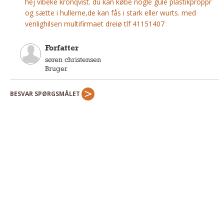
hej vibeke kronqvist. du kan købe nogle gule plastikproppr
Andet
og sætte i hullerne,de kan fås i stark eller wurts. med
venlighilsen multifirmaet dreiø tlf 41151407
RENGØRING
Rengøring Af Overflader
Forfatter
Pletleksikon
søren christensen
Bruger
BESVAR SPØRGSMÅLET