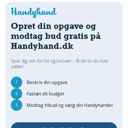
Regler Og Love
Udskiftning Og Montage
Om Materialer
Opret din opgave og
Tips Og Tests
modtag bud gratis på
VVS
Handyhand.dk
Montage Og Udskiftning
Reparation Og Vedligehold
Varme Og Energi
Spar dig selv for tid og besvær - få din to-do liste
udført
Andet
MALER
1
Beskriv din opgave
Indendørs
2
Fastæt dit budget
Udendørs
Kan Det Males?
3
Modtag tilbud og vælg din Handyhander
MURER
Nybygning
Reparationer