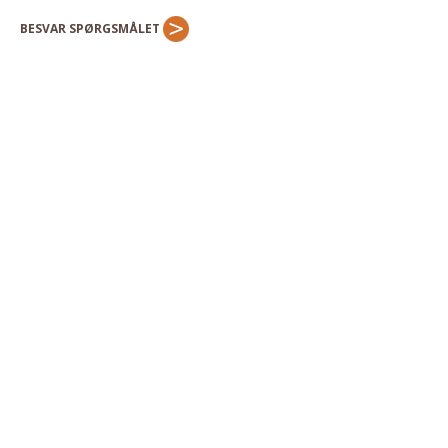
Andet
BESVAR SPØRGSMÅLET
RENGØRING
Rengøring Af Overflader
Pletleksikon