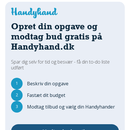
Regler Og Love
Udskiftning Og Montage
Om Materialer
Opret din opgave og
Tips Og Tests
modtag bud gratis på
VVS
Handyhand.dk
Montage Og Udskiftning
Reparation Og Vedligehold
Varme Og Energi
Spar dig selv for tid og besvær - få din to-do liste
udført
Andet
MALER
1
Beskriv din opgave
Indendørs
2
Fastæt dit budget
Udendørs
Kan Det Males?
3
Modtag tilbud og vælg din Handyhander
MURER
Nybygning
Reparationer