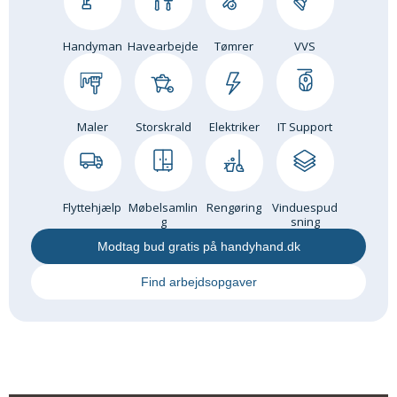
Handyman
Havearbejde
Tømrer
VVS
Maler
Storskrald
Elektriker
IT Support
Flyttehjælp
Møbelsamlin
Rengøring
Vinduespud
g
sning
Modtag bud gratis på handyhand.dk
Find arbejdsopgaver