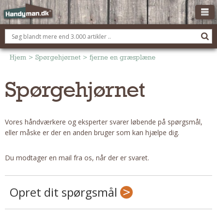
OM HANDYMAN.DK
FÅ 3 TILBUD
Hjem
>
Spørgehjørnet
>
fjerne en græsplæne
ANNONCERING
Spørgehjørnet
BOLIG KØBERÅDGIVNING
TØMRER/SNEDKER
Vores håndværkere og eksperter svarer løbende på spørgsmål,
Montage Og Nybyg
eller måske er der en anden bruger som kan hjælpe dig.
Reparation Og Vedligehold
Alt Om Køkkenet
Du modtager en mail fra os, når der er svaret.
Om Materialer
Om Værktøj
Opret dit spørgsmål
Andet
ELEKTRIKER