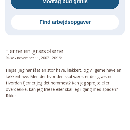
Modtag bud gratis
Om Materialer
Om Værktøj
Find arbejdsopgaver
GLARMESTER
Udskiftning Og Montage
Om Materialer
fjerne en græsplæne
HANDYMAN
Rikke
/
november 11, 2007 - 20:19
:
Tips Og Tricks
Kemi
Hejsa. Jeg har fået en stor have, lækkert, og vil gerne have en
køkkenhave. Men der hvor den skal være, er der græs nu.
Andet
Hvordan fjerner jeg det nemmest? Kan jeg sprøjte eller
Båd
overdække, kan jeg fræse eller skal jeg i gang med spaden?
GARTNER
Rikke
Beplantning
Belægning
Skadedyr
Om Værktøj