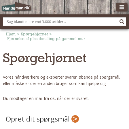
OM HANDYMAN.DK
FÅ 3 TILBUD
Hjem
>
Spørgehjørnet
>
Fjernelse af plastikmaling på gammel mur
ANNONCERING
Spørgehjørnet
BOLIG KØBERÅDGIVNING
TØMRER/SNEDKER
Montage Og Nybyg
Vores håndværkere og eksperter svarer løbende på spørgsmål,
Reparation Og Vedligehold
eller måske er der en anden bruger som kan hjælpe dig.
Alt Om Køkkenet
Om Materialer
Du modtager en mail fra os, når der er svaret.
Om Værktøj
Andet
Opret dit spørgsmål
ELEKTRIKER