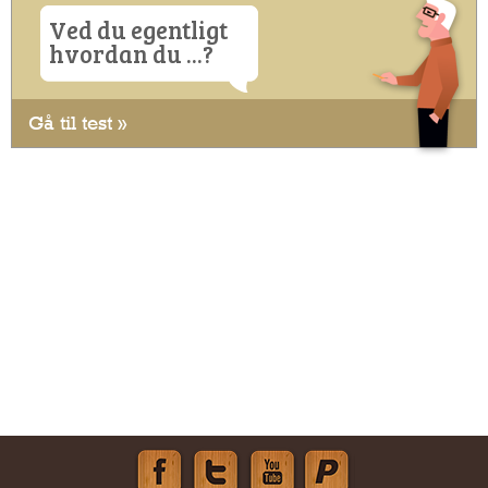
Ved du egentligt
hvordan du ...?
Gå til test »