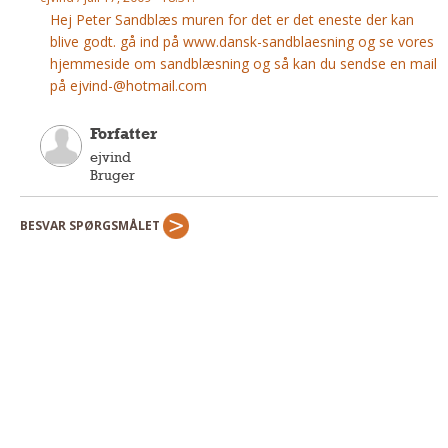
Hej Peter Sandblæs muren for det er det eneste der kan
Andet
blive godt. gå ind på www.dansk-sandblaesning og se vores
RENGØRING
hjemmeside om sandblæsning og så kan du sendse en mail
Rengøring Af Overflader
på
ejvind-@hotmail.com
Pletleksikon
Forfatter
ejvind
Bruger
BESVAR SPØRGSMÅLET