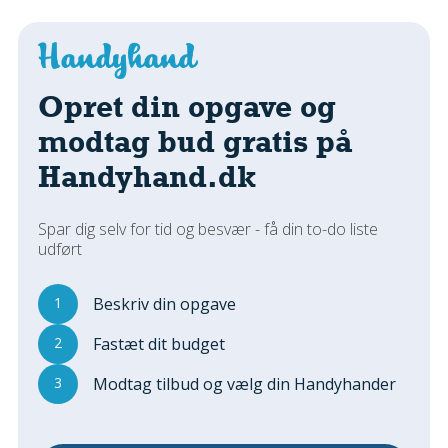
Regler Og Love
Udskiftning Og Montage
Om Materialer
Tips Og Tests
Opret din opgave og
VVS
modtag bud gratis på
Montage Og Udskiftning
Handyhand.dk
Reparation Og Vedligehold
Varme Og Energi
Spar dig selv for tid og besvær - få din to-do liste
Andet
udført
MALER
Indendørs
1
Beskriv din opgave
Udendørs
2
Fastæt dit budget
Kan Det Males?
3
Modtag tilbud og vælg din Handyhander
MURER
Nybygning
Reparationer