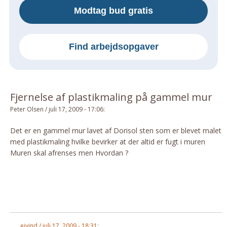
Modtag bud gratis
Om Materialer
Om Værktøj
GLARMESTER
Find arbejdsopgaver
Udskiftning Og Montage
Om Materialer
HANDYMAN
Fjernelse af plastikmaling på gammel mur
Tips Og Tricks
Peter Olsen
/
juli 17, 2009 - 17:06
:
Kemi
Det er en gammel mur lavet af Dorisol sten som er blevet malet
Andet
med plastikmaling hvilke bevirker at der altid er fugt i muren
Båd
Muren skal afrenses men Hvordan ?
GARTNER
Beplantning
Belægning
Skadedyr
Om Værktøj
ejvind / juli 17, 2009 - 18:31: