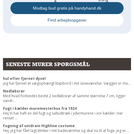
Modtag bud gratis på handyhand.dk
Find arbejdsopgaver
SENESTE MURER SPØRGSMÅL
hul efter fjernet dyvel
jeg har fjernet et vægophængt klapbord i mit soveværelse. Væggen er mu...
Nedløbsrør
Med hvad forbindes bedst 2 nedløbsrør af samme størrelse 7 cm, ligger
vandr...
Fugt i kælder muremesterhus fra 1924
Hej.Vi har haft en del fugt og saltudtræk i ydermurene i vor kælder. Har
renset ...
Fugning af unidrain Highline costume
Hej, jeg har fået lagt klinker i mit badeværelse og skal nu til at fuge. Jeg er ...