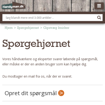
OM HANDYMAN.DK
FÅ 3 TILBUD
Hjem
>
Spørgehjørnet
>
Gipsvæg knirker
ANNONCERING
Spørgehjørnet
BOLIG KØBERÅDGIVNING
TØMRER/SNEDKER
Vores håndværkere og eksperter svarer løbende på spørgsmål,
Montage Og Nybyg
eller måske er der en anden bruger som kan hjælpe dig.
Reparation Og Vedligehold
Alt Om Køkkenet
Du modtager en mail fra os, når der er svaret.
Om Materialer
Om Værktøj
Opret dit spørgsmål
Andet
ELEKTRIKER