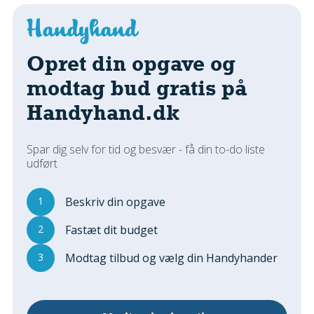
Regler Og Love
Udskiftning Og Montage
Om Materialer
Opret din opgave og
Tips Og Tests
modtag bud gratis på
VVS
Handyhand.dk
Montage Og Udskiftning
Reparation Og Vedligehold
Varme Og Energi
Spar dig selv for tid og besvær - få din to-do liste
udført
Andet
MALER
1
Beskriv din opgave
Indendørs
2
Fastæt dit budget
Udendørs
Kan Det Males?
3
Modtag tilbud og vælg din Handyhander
MURER
Nybygning
Reparationer