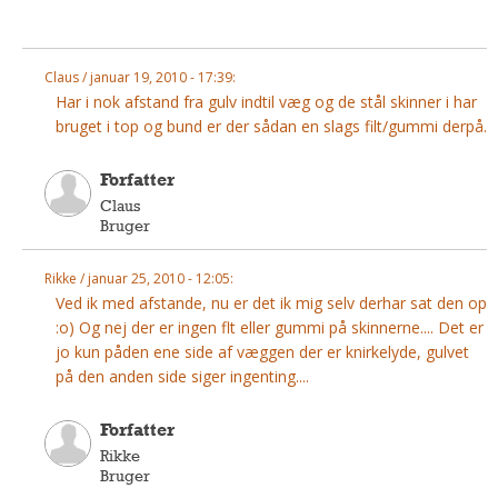
Andet
RENGØRING
Claus / januar 19, 2010 - 17:39:
Rengøring Af Overflader
Har i nok afstand fra gulv indtil væg og de stål skinner i har
Pletleksikon
bruget i top og bund er der sådan en slags filt/gummi derpå.
Forfatter
Claus
Bruger
Rikke / januar 25, 2010 - 12:05:
Ved ik med afstande, nu er det ik mig selv derhar sat den op
:o) Og nej der er ingen flt eller gummi på skinnerne.... Det er
jo kun påden ene side af væggen der er knirkelyde, gulvet
på den anden side siger ingenting....
Forfatter
Rikke
Bruger