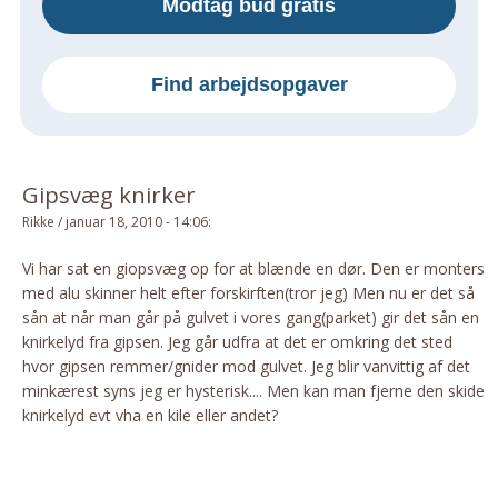
Modtag bud gratis
Om Materialer
Om Værktøj
Find arbejdsopgaver
GLARMESTER
Udskiftning Og Montage
Om Materialer
Gipsvæg knirker
HANDYMAN
Rikke
/
januar 18, 2010 - 14:06
:
Tips Og Tricks
Kemi
Vi har sat en giopsvæg op for at blænde en dør. Den er monters
med alu skinner helt efter forskirften(tror jeg) Men nu er det så
Andet
sån at når man går på gulvet i vores gang(parket) gir det sån en
Båd
knirkelyd fra gipsen. Jeg går udfra at det er omkring det sted
GARTNER
hvor gipsen remmer/gnider mod gulvet. Jeg blir vanvittig af det
minkærest syns jeg er hysterisk.... Men kan man fjerne den skide
Beplantning
knirkelyd evt vha en kile eller andet?
Belægning
Skadedyr
Om Værktøj