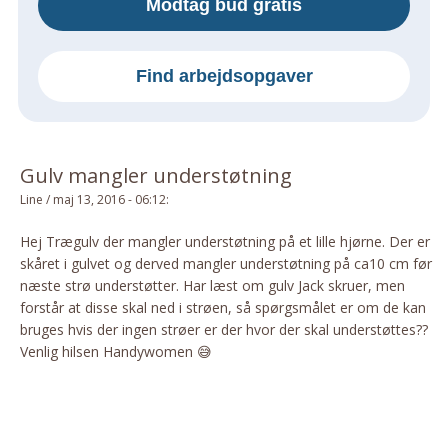
Modtag bud gratis
Om Materialer
Om Værktøj
Find arbejdsopgaver
GLARMESTER
Udskiftning Og Montage
Om Materialer
Gulv mangler understøtning
HANDYMAN
Line
/
maj 13, 2016 - 06:12
:
Tips Og Tricks
Kemi
Hej Trægulv der mangler understøtning på et lille hjørne. Der er
skåret i gulvet og derved mangler understøtning på ca10 cm før
Andet
næste strø understøtter. Har læst om gulv Jack skruer, men
Båd
forstår at disse skal ned i strøen, så spørgsmålet er om de kan
GARTNER
bruges hvis der ingen strøer er der hvor der skal understøttes??
Venlig hilsen Handywomen 😅
Beplantning
Belægning
Skadedyr
Om Værktøj