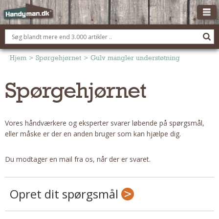
OM HANDYMAN.DK
FÅ 3 TILBUD
Hjem
>
Spørgehjørnet
>
Gulv mangler understøtning
ANNONCERING
Spørgehjørnet
BOLIG KØBERÅDGIVNING
TØMRER/SNEDKER
Vores håndværkere og eksperter svarer løbende på spørgsmål,
Montage Og Nybyg
eller måske er der en anden bruger som kan hjælpe dig.
Reparation Og Vedligehold
Alt Om Køkkenet
Du modtager en mail fra os, når der er svaret.
Om Materialer
Om Værktøj
Opret dit spørgsmål
Andet
ELEKTRIKER