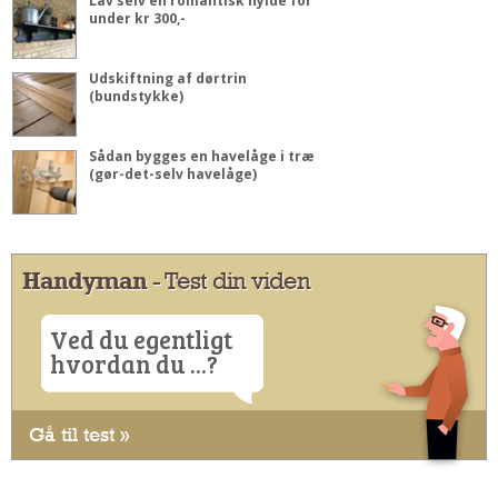
Lav selv en romantisk hylde for
under kr 300,-
Udskiftning af dørtrin
(bundstykke)
Sådan bygges en havelåge i træ
(gør-det-selv havelåge)
Handyman
- Test din viden
Ved du egentligt
hvordan du ...?
Gå til test »