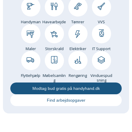
Handyman
Havearbejde
Tømrer
VVS
Maler
Storskrald
Elektriker
IT Support
Flyttehjælp
Møbelsamlin
Rengøring
Vinduespud
g
sning
Modtag bud gratis på handyhand.dk
Find arbejdsopgaver