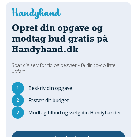
Regler Og Love
Udskiftning Og Montage
Om Materialer
Opret din opgave og
Tips Og Tests
modtag bud gratis på
VVS
Handyhand.dk
Montage Og Udskiftning
Reparation Og Vedligehold
Varme Og Energi
Spar dig selv for tid og besvær - få din to-do liste
udført
Andet
MALER
1
Beskriv din opgave
Indendørs
2
Fastæt dit budget
Udendørs
Kan Det Males?
3
Modtag tilbud og vælg din Handyhander
MURER
Nybygning
Reparationer