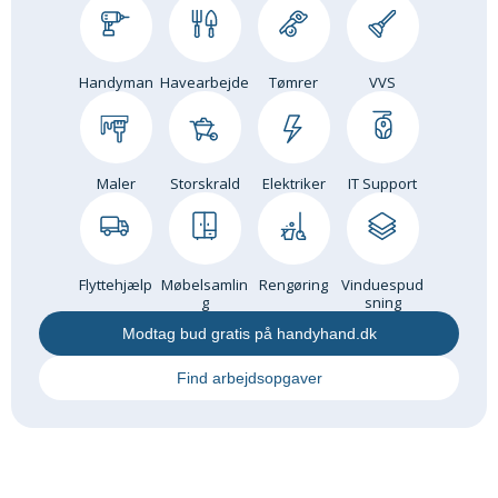
Handyman
Havearbejde
Tømrer
VVS
Maler
Storskrald
Elektriker
IT Support
Flyttehjælp
Møbelsamlin
Rengøring
Vinduespud
g
sning
Modtag bud gratis på handyhand.dk
Find arbejdsopgaver