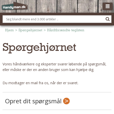
OM HANDYMAN.DK
FÅ 3 TILBUD
Hjem
>
Spørgehjørnet
>
Hårdtbrændte teglsten
ANNONCERING
Spørgehjørnet
BOLIG KØBERÅDGIVNING
TØMRER/SNEDKER
Vores håndværkere og eksperter svarer løbende på spørgsmål,
Montage Og Nybyg
eller måske er der en anden bruger som kan hjælpe dig.
Reparation Og Vedligehold
Alt Om Køkkenet
Du modtager en mail fra os, når der er svaret.
Om Materialer
Om Værktøj
Opret dit spørgsmål
Andet
ELEKTRIKER