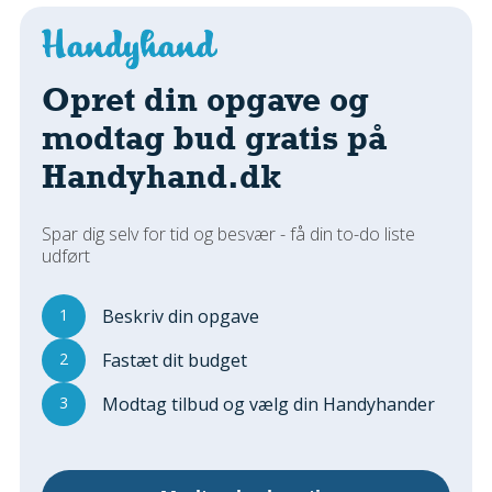
Regler Og Love
Udskiftning Og Montage
Om Materialer
Opret din opgave og
Tips Og Tests
modtag bud gratis på
VVS
Handyhand.dk
Montage Og Udskiftning
Reparation Og Vedligehold
Varme Og Energi
Spar dig selv for tid og besvær - få din to-do liste
udført
Andet
MALER
1
Beskriv din opgave
Indendørs
2
Fastæt dit budget
Udendørs
Kan Det Males?
3
Modtag tilbud og vælg din Handyhander
MURER
Nybygning
Reparationer