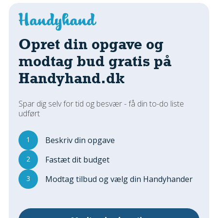
Regler Og Love
Udskiftning Og Montage
Om Materialer
Opret din opgave og
Tips Og Tests
modtag bud gratis på
VVS
Handyhand.dk
Montage Og Udskiftning
Reparation Og Vedligehold
Varme Og Energi
Spar dig selv for tid og besvær - få din to-do liste
udført
Andet
MALER
1
Beskriv din opgave
Indendørs
2
Fastæt dit budget
Udendørs
Kan Det Males?
3
Modtag tilbud og vælg din Handyhander
MURER
Nybygning
Reparationer