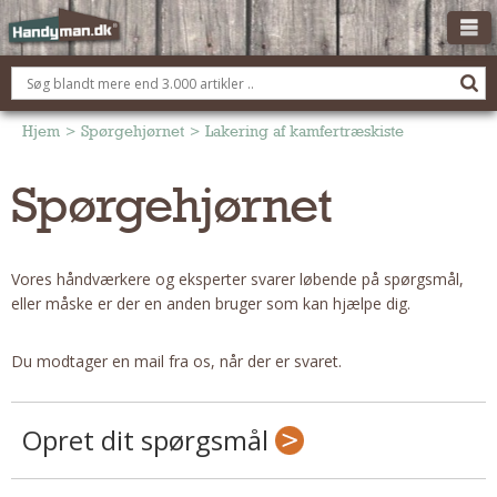
OM HANDYMAN.DK
FÅ 3 TILBUD
Hjem
>
Spørgehjørnet
>
Lakering af kamfertræskiste
ANNONCERING
Spørgehjørnet
BOLIG KØBERÅDGIVNING
TØMRER/SNEDKER
Vores håndværkere og eksperter svarer løbende på spørgsmål,
Montage Og Nybyg
eller måske er der en anden bruger som kan hjælpe dig.
Reparation Og Vedligehold
Alt Om Køkkenet
Du modtager en mail fra os, når der er svaret.
Om Materialer
Om Værktøj
Opret dit spørgsmål
Andet
ELEKTRIKER