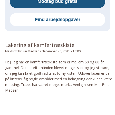
Modtag bud gratis
Om Materialer
Om Værktøj
Find arbejdsopgaver
GLARMESTER
Udskiftning Og Montage
Om Materialer
Lakering af kamfertræskiste
HANDYMAN
Maj-Britt Bruun Madsen
/
december 26, 2011 - 18:00
:
Tips Og Tricks
Kemi
Hej. Jeg har en kamfertræskiste som er mellem 50 og 60 år
gammel. Den er efterhånden blevet meget slidt og jeg vil høre,
Andet
om jeg kan få et godt råd til at forny kisten. Udover låsen er der
Båd
på kistens låg nogle områder med en belægning der kunne være
GARTNER
messing. Træet har været meget mørkt. Venlig hilsen Maj-Britt
Madsen
Beplantning
Belægning
Skadedyr
Om Værktøj