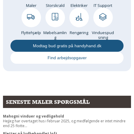
Maler
Storskrald
Elektriker
IT Support
Flyttehjælp
Møbelsamlin
Rengøring
Vinduespud
g
sning
Modtag bud gratis på handyhand.dk
Find arbejdsopgaver
SENESTE MALER SPØRGSMÅL
Mahogni vinduer og vedligehold
HejJeg har overtaget hus i februar 2025, og medfølgende er intet mindre
end 25 flotte...
Pletter på ludbehandlet loft