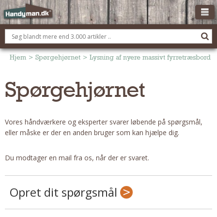
OM HANDYMAN.DK
FÅ 3 TILBUD
Hjem
>
Spørgehjørnet
>
Lysning af nyere massivt fyrretræsbord
ANNONCERING
Spørgehjørnet
BOLIG KØBERÅDGIVNING
TØMRER/SNEDKER
Vores håndværkere og eksperter svarer løbende på spørgsmål,
Montage Og Nybyg
eller måske er der en anden bruger som kan hjælpe dig.
Reparation Og Vedligehold
Alt Om Køkkenet
Du modtager en mail fra os, når der er svaret.
Om Materialer
Om Værktøj
Opret dit spørgsmål
Andet
ELEKTRIKER