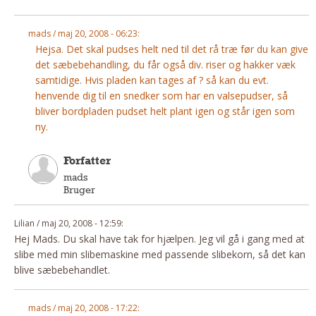
Andet
mads / maj 20, 2008 - 06:23:
RENGØRING
Hejsa. Det skal pudses helt ned til det rå træ før du kan give
Rengøring Af Overflader
det sæbebehandling, du får også div. riser og hakker væk
Pletleksikon
samtidige. Hvis pladen kan tages af ? så kan du evt.
henvende dig til en snedker som har en valsepudser, så
bliver bordpladen pudset helt plant igen og står igen som
ny.
Forfatter
mads
Bruger
Lilian / maj 20, 2008 - 12:59:
Hej Mads. Du skal have tak for hjælpen. Jeg vil gå i gang med at
slibe med min slibemaskine med passende slibekorn, så det kan
blive sæbebehandlet.
mads / maj 20, 2008 - 17:22: