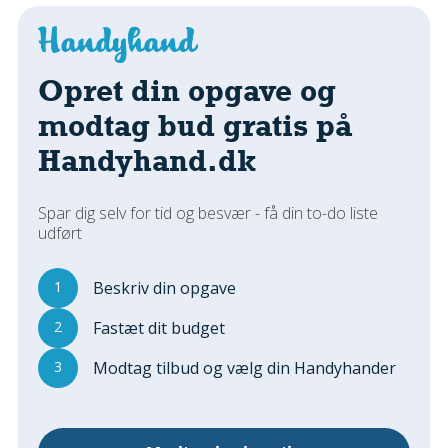
Regler Og Love
Udskiftning Og Montage
Om Materialer
Opret din opgave og
Tips Og Tests
modtag bud gratis på
VVS
Handyhand.dk
Montage Og Udskiftning
Reparation Og Vedligehold
Varme Og Energi
Spar dig selv for tid og besvær - få din to-do liste
udført
Andet
MALER
1
Beskriv din opgave
Indendørs
2
Fastæt dit budget
Udendørs
Kan Det Males?
3
Modtag tilbud og vælg din Handyhander
MURER
Nybygning
Reparationer