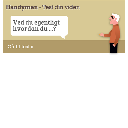
Handyman
- Test din viden
Ved du egentligt
hvordan du ...?
Gå til test »