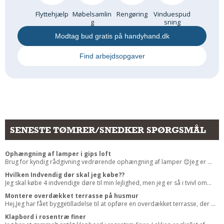
Flyttehjælp
Møbelsamlin
Rengøring
Vinduespud
g
sning
Modtag bud gratis på handyhand.dk
Find arbejdsopgaver
SENESTE TØMRER/SNEDKER SPØRGSMÅL
Ophængning af lamper i gips loft
Brug for kyndig rådgivning vedrørende ophængning af lamper 😊Jeg er ...
Hvilken Indvendig dør skal jeg købe??
Jeg skal købe 4 indvendige døre til min lejlighed, men jeg er så i tvivl om...
Montere overdækket terrasse på husmur
Hej,Jeg har fået byggetilladelse til at opføre en overdækket terrasse, der ...
Klapbord i rosentræ finer