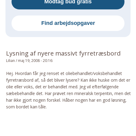
Modtag bud gratis
Om Materialer
Om Værktøj
Find arbejdsopgaver
GLARMESTER
Udskiftning Og Montage
Om Materialer
Lysning af nyere massivt fyrretræsbord
HANDYMAN
Lilian
/
maj 19, 2008 - 20:16
:
Tips Og Tricks
Kemi
Hej. Hvordan får jeg renset et oliebehandlet/voksbehandlet
fyrretræsbord af, så det bliver lysere? Kan ikke huske om det er
Andet
olie eller voks, det er behandlet med. Jeg vil efterfølgende
Båd
sæbebehandle det. Har prøvet ren mineralsk terpentin, men det
GARTNER
har ikke gjort nogen forskel. Håber nogen har en god løsning,
som bordet kan tåle.
Beplantning
Belægning
Skadedyr
Om Værktøj