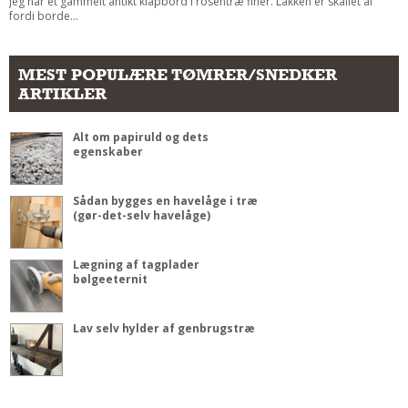
Jeg har et gammelt antikt klapbord i rosentræ finer. Lakken er skallet af
fordi borde...
MEST POPULÆRE TØMRER/SNEDKER
ARTIKLER
Alt om papiruld og dets
egenskaber
Sådan bygges en havelåge i træ
(gør-det-selv havelåge)
Lægning af tagplader
bølgeeternit
Lav selv hylder af genbrugstræ