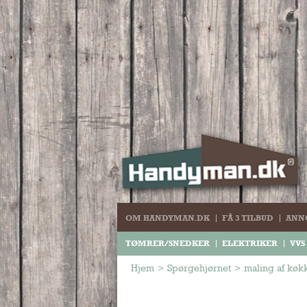
OM HANDYMAN.DK
FÅ 3 TILBUD
ANN
TØMRER/SNEDKER
ELEKTRIKER
VVS
Hjem
>
Spørgehjørnet
>
maling af køk