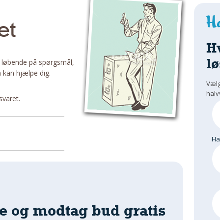
et
H
lø
 løbende på spørgsmål,
 kan hjælpe dig.
Vælg
halv
svaret.
H
e og modtag bud gratis