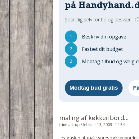
på Handyhand.
Spar dig selv for tid og besvær - få
1
Beskriv din opgave
2
Fastæt dit budget
3
Modtag tilbud og vælg 
Modtag bud gratis
Fi
maling af køkkenbord...
trine astrup
/
februar 13, 2009 - 14:34
:
jeg ønsker at male vores køkkenbordplad