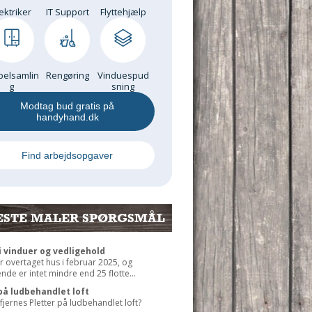
ektriker
IT Support
Flyttehjælp
elsamlin
Rengøring
Vinduespud
g
sning
Modtag bud gratis på
handyhand.dk
Find arbejdsopgaver
ESTE MALER SPØRGSMÅL
 vinduer og vedligehold
r overtaget hus i februar 2025, og
de er intet mindre end 25 flotte...
på ludbehandlet loft
jernes Pletter på ludbehandlet loft?