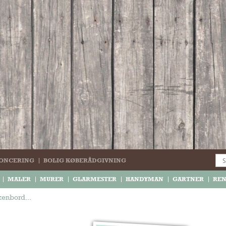
ONCERING
BOLIG KØBERÅDGIVNING
MALER
MURER
GLARMESTER
HANDYMAN
GARTNER
RE
kenbord...