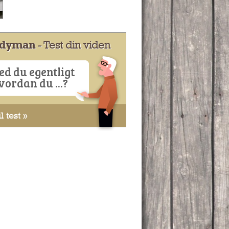
dyman
- Test din viden
ed du egentligt
vordan du ...?
l test »