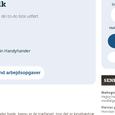
dk
El
 din to-do liste udført
Møb
din Handyhander
nd arbejdsopgaver
SEN
Mahogni
HejJeg ha
medfølgen
Pletter 
Hvordan f
er hvide, ligenu er de træfarvet, tror det er kirsebærtræ