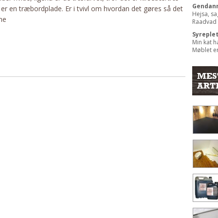
Gendann
t er en træbordplade. Er i tvivl om hvordan det gøres så det
Hejsa, sa
ne
Raadvad b
Syreple
Min kat h
Møblet er
MES
ART