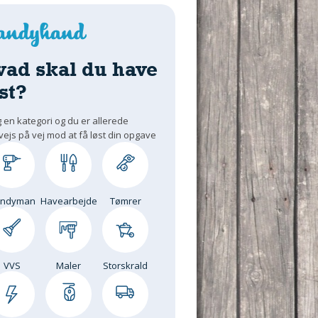
vad skal du have
st?
 en kategori og du er allerede
vejs på vej mod at få løst din opgave
andyman
Havearbejde
Tømrer
VVS
Maler
Storskrald