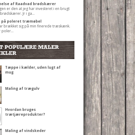
else af Raadvad brødskærer
gen er den at jeg har investeret i en brugt
rødskærer. Jr i ga...
t på poleret træmøbel
ar brækket sig på min finerede træskænk.
 poler...
T POPULÆRE MALER
IKLER
Tæppe i kælder, uden lugt af
mug
Maling af trægulv
Hvordan bruges
trætjæreprodukter?
Maling af vindskeder