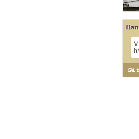
Han
V
h
Gå ti