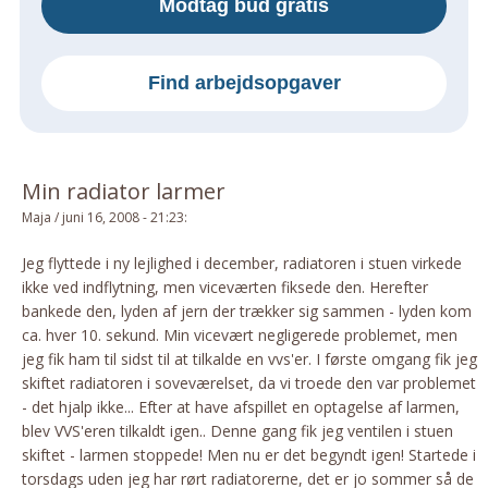
Modtag bud gratis
Om Materialer
Om Værktøj
Find arbejdsopgaver
GLARMESTER
Udskiftning Og Montage
Om Materialer
Min radiator larmer
HANDYMAN
Maja
/
juni 16, 2008 - 21:23
:
Tips Og Tricks
Kemi
Jeg flyttede i ny lejlighed i december, radiatoren i stuen virkede
ikke ved indflytning, men viceværten fiksede den. Herefter
Andet
bankede den, lyden af jern der trækker sig sammen - lyden kom
Båd
ca. hver 10. sekund. Min vicevært negligerede problemet, men
GARTNER
jeg fik ham til sidst til at tilkalde en vvs'er. I første omgang fik jeg
skiftet radiatoren i soveværelset, da vi troede den var problemet
Beplantning
- det hjalp ikke... Efter at have afspillet en optagelse af larmen,
Belægning
blev VVS'eren tilkaldt igen.. Denne gang fik jeg ventilen i stuen
Skadedyr
skiftet - larmen stoppede! Men nu er det begyndt igen! Startede i
torsdags uden jeg har rørt radiatorerne, det er jo sommer så de
Om Værktøj