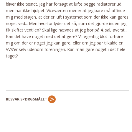
bliver ikke tændt. Jeg har forsøgt at lufte begge radiatorer ud,
Andet
men har ikke hjulpet. Viceværten mener at jeg bare må affinde
RENGØRING
mig med støjen, at der er luft i systemet som der ikke kan gøres
noget ved... Men hvorfor lyder det så, som det gjorde inden jeg
Rengøring Af Overflader
fik skiftet ventilen? Skal lige nævnes at jeg bor på 4. sal, øverst...
Pletleksikon
Kan det have noget med det at gøre? Vil egentlig blot forhøre
mig om der er noget jeg kan gøre, eller om jeg bør tilkalde en
VVS'er selv udenom foreningen. Kan man gøre noget i det hele
taget?
BESVAR SPØRGSMÅLET