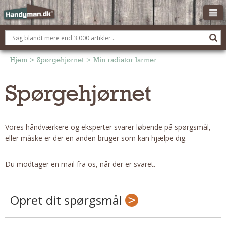
OM HANDYMAN.DK
FÅ 3 TILBUD
Hjem
>
Spørgehjørnet
>
Min radiator larmer
ANNONCERING
Spørgehjørnet
BOLIG KØBERÅDGIVNING
TØMRER/SNEDKER
Vores håndværkere og eksperter svarer løbende på spørgsmål,
Montage Og Nybyg
eller måske er der en anden bruger som kan hjælpe dig.
Reparation Og Vedligehold
Alt Om Køkkenet
Du modtager en mail fra os, når der er svaret.
Om Materialer
Om Værktøj
Opret dit spørgsmål
Andet
ELEKTRIKER