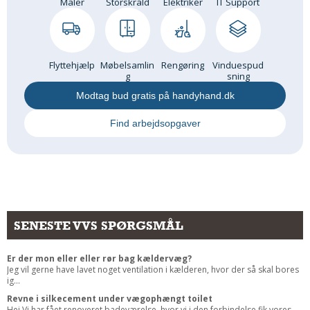
Maler
Storskrald
Elektriker
IT Support
Flyttehjælp
Møbelsamlin
Rengøring
Vinduespud
g
sning
Modtag bud gratis på handyhand.dk
Find arbejdsopgaver
SENESTE VVS SPØRGSMÅL
Er der mon eller eller rør bag kældervæg?
Jeg vil gerne have lavet noget ventilation i kælderen, hvor der så skal bores
ig...
Revne i silkecement under vægophængt toilet
Hej,Vi har fået renoveret badeværelse, hvor vi i den forbindelse fik vores