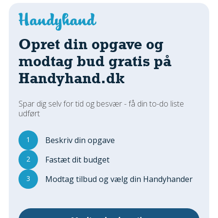
Regler Og Love
Udskiftning Og Montage
Om Materialer
Opret din opgave og
Tips Og Tests
modtag bud gratis på
VVS
Handyhand.dk
Montage Og Udskiftning
Reparation Og Vedligehold
Varme Og Energi
Spar dig selv for tid og besvær - få din to-do liste
udført
Andet
MALER
1
Beskriv din opgave
Indendørs
2
Fastæt dit budget
Udendørs
Kan Det Males?
3
Modtag tilbud og vælg din Handyhander
MURER
Nybygning
Reparationer