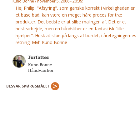
Kuno Bonne / november 5, 2006 - 20:39:
Andet
Hej Philip, "Afsyring", som ganske korrekt i virkeligheden er
et base bad, kan være en meget hård proces for træ
RENGØRING
produkter. Det bedste er at slibe malingen af. Det er et
Rengøring Af Overflader
hestearbejde, men en båndsliber er en fantastisk "lille
Pletleksikon
hjælper". Husk at slibe på langs af bordet, i åretegningernes
retning. Mvh Kuno Bonne
Forfatter
Kuno Bonne
Håndværker
BESVAR SPØRGSMÅLET