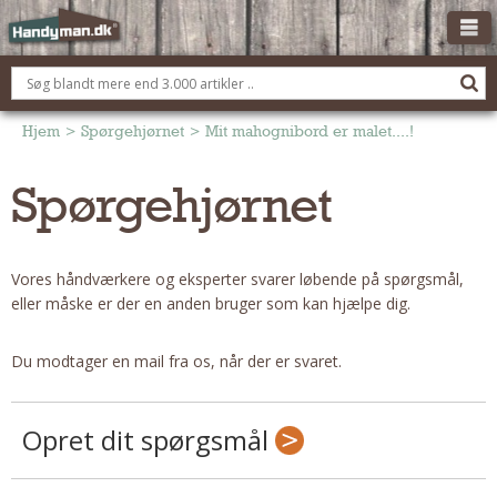
OM HANDYMAN.DK
FÅ 3 TILBUD
Hjem
>
Spørgehjørnet
>
Mit mahognibord er malet....!
ANNONCERING
Spørgehjørnet
BOLIG KØBERÅDGIVNING
TØMRER/SNEDKER
Vores håndværkere og eksperter svarer løbende på spørgsmål,
Montage Og Nybyg
eller måske er der en anden bruger som kan hjælpe dig.
Reparation Og Vedligehold
Alt Om Køkkenet
Du modtager en mail fra os, når der er svaret.
Om Materialer
Om Værktøj
Opret dit spørgsmål
Andet
ELEKTRIKER