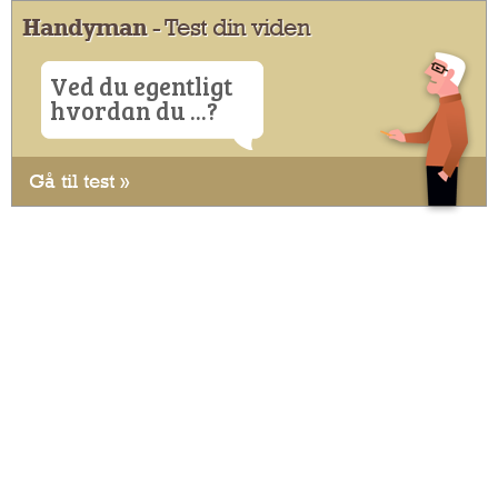
Handyman
- Test din viden
Ved du egentligt
hvordan du ...?
Gå til test »