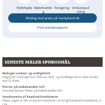
Flyttehjælp
Møbelsamlin
Rengøring
Vinduespud
g
sning
Modtag bud gratis på handyhand.dk
Find arbejdsopgaver
SENESTE MALER SPØRGSMÅL
Mahogni vinduer og vedligehold
HejJeg har overtaget hus i februar 2025, og medfølgende er intet mindre
end 25 flotte...
Pletter på ludbehandlet loft
Hvordan fjernes Pletter på ludbehandlet loft?
Gendannelse af Raadvad brødskærer
Hejsa, sagen er den at jeg har investeret i en brugt Raadvad brødskærer. Jr
i ga...