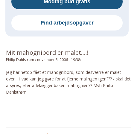
Modtag bud gratis
Om Materialer
Om Værktøj
Find arbejdsopgaver
GLARMESTER
Udskiftning Og Montage
Om Materialer
Mit mahognibord er malet....!
HANDYMAN
Philip Dahlstrøm
/
november 5, 2006 - 19:38
:
Tips Og Tricks
Kemi
Jeg har netop fået et mahognibord, som desværre er malet
over... Hvad kan jeg gøre for at fjerne malingen igen??? - skal det
Andet
afsyres, eller ødelægger basen mahognien?? Mvh Philip
Båd
Dahlstrøm
GARTNER
Beplantning
Belægning
Skadedyr
Om Værktøj