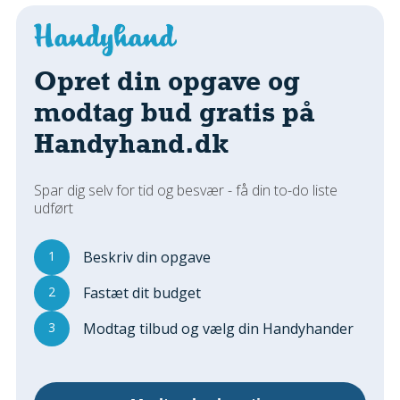
Regler Og Love
Udskiftning Og Montage
Om Materialer
Opret din opgave og
Tips Og Tests
modtag bud gratis på
VVS
Handyhand.dk
Montage Og Udskiftning
Reparation Og Vedligehold
Varme Og Energi
Spar dig selv for tid og besvær - få din to-do liste
udført
Andet
MALER
1
Beskriv din opgave
Indendørs
2
Fastæt dit budget
Udendørs
Kan Det Males?
3
Modtag tilbud og vælg din Handyhander
MURER
Nybygning
Reparationer