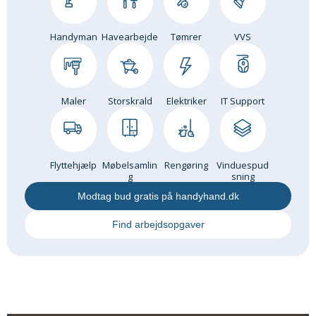
Handyman
Havearbejde
Tømrer
VVS
Maler
Storskrald
Elektriker
IT Support
Flyttehjælp
Møbelsamlin
Rengøring
Vinduespud
g
sning
Modtag bud gratis på handyhand.dk
Find arbejdsopgaver