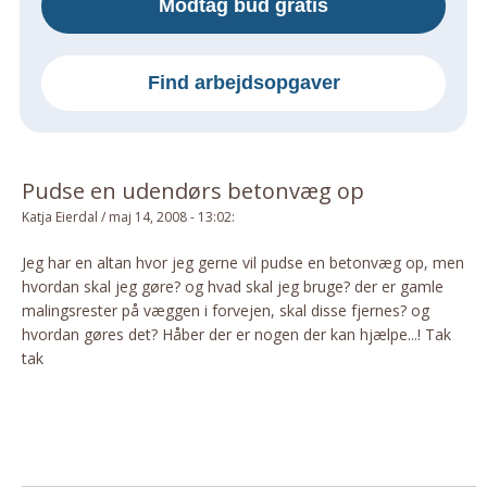
Modtag bud gratis
Om Materialer
Om Værktøj
Find arbejdsopgaver
GLARMESTER
Udskiftning Og Montage
Om Materialer
Pudse en udendørs betonvæg op
HANDYMAN
Katja Eierdal
/
maj 14, 2008 - 13:02
:
Tips Og Tricks
Kemi
Jeg har en altan hvor jeg gerne vil pudse en betonvæg op, men
hvordan skal jeg gøre? og hvad skal jeg bruge? der er gamle
Andet
malingsrester på væggen i forvejen, skal disse fjernes? og
Båd
hvordan gøres det? Håber der er nogen der kan hjælpe...! Tak
GARTNER
tak
Beplantning
Belægning
Skadedyr
Om Værktøj