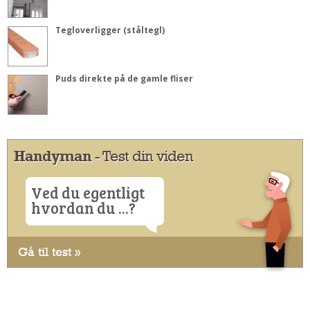
Tegloverligger (ståltegl)
Puds direkte på de gamle fliser
Handyman
- Test din viden
Ved du egentligt
hvordan du ...?
Gå til test »