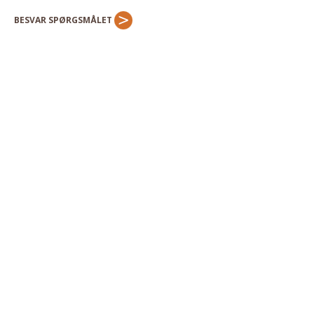
Andet
BESVAR SPØRGSMÅLET
RENGØRING
Rengøring Af Overflader
Pletleksikon