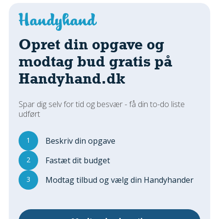
Regler Og Love
Udskiftning Og Montage
Om Materialer
Opret din opgave og
Tips Og Tests
modtag bud gratis på
VVS
Handyhand.dk
Montage Og Udskiftning
Reparation Og Vedligehold
Varme Og Energi
Spar dig selv for tid og besvær - få din to-do liste
udført
Andet
MALER
1
Beskriv din opgave
Indendørs
2
Fastæt dit budget
Udendørs
Kan Det Males?
3
Modtag tilbud og vælg din Handyhander
MURER
Nybygning
Reparationer