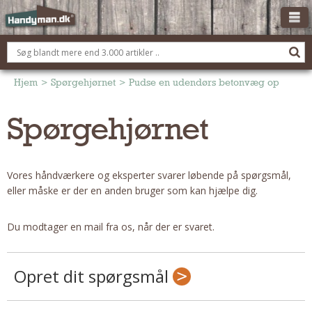
OM HANDYMAN.DK
FÅ 3 TILBUD
Hjem
>
Spørgehjørnet
>
Pudse en udendørs betonvæg op
ANNONCERING
Spørgehjørnet
BOLIG KØBERÅDGIVNING
TØMRER/SNEDKER
Vores håndværkere og eksperter svarer løbende på spørgsmål,
Montage Og Nybyg
eller måske er der en anden bruger som kan hjælpe dig.
Reparation Og Vedligehold
Alt Om Køkkenet
Du modtager en mail fra os, når der er svaret.
Om Materialer
Om Værktøj
Opret dit spørgsmål
Andet
ELEKTRIKER