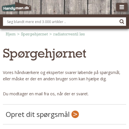
OM HANDYMAN.DK
FÅ 3 TILBUD
Hjem
>
Spørgehjørnet
>
radiatorventil løs
ANNONCERING
Spørgehjørnet
BOLIG KØBERÅDGIVNING
TØMRER/SNEDKER
Vores håndværkere og eksperter svarer løbende på spørgsmål,
Montage Og Nybyg
eller måske er der en anden bruger som kan hjælpe dig.
Reparation Og Vedligehold
Alt Om Køkkenet
Du modtager en mail fra os, når der er svaret.
Om Materialer
Om Værktøj
Opret dit spørgsmål
Andet
ELEKTRIKER