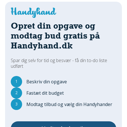
Regler Og Love
Udskiftning Og Montage
Om Materialer
Opret din opgave og
Tips Og Tests
modtag bud gratis på
VVS
Handyhand.dk
Montage Og Udskiftning
Reparation Og Vedligehold
Varme Og Energi
Spar dig selv for tid og besvær - få din to-do liste
udført
Andet
MALER
1
Beskriv din opgave
Indendørs
2
Fastæt dit budget
Udendørs
Kan Det Males?
3
Modtag tilbud og vælg din Handyhander
MURER
Nybygning
Reparationer