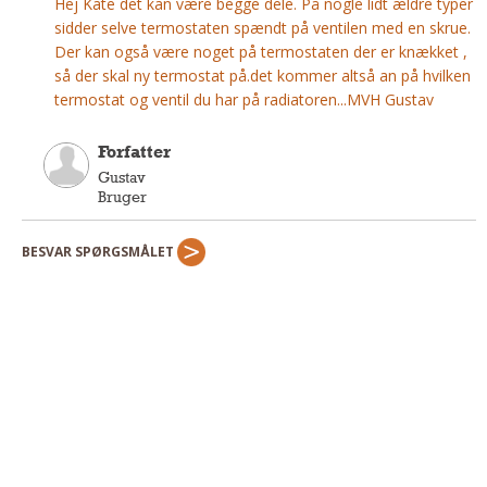
Hej Kate det kan være begge dele. På nogle lidt ældre typer
Andet
sidder selve termostaten spændt på ventilen med en skrue.
Der kan også være noget på termostaten der er knækket ,
RENGØRING
så der skal ny termostat på.det kommer altså an på hvilken
Rengøring Af Overflader
termostat og ventil du har på radiatoren...MVH Gustav
Pletleksikon
Forfatter
Gustav
Bruger
BESVAR SPØRGSMÅLET