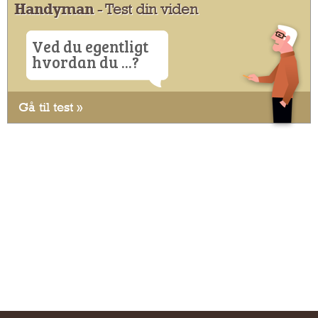
Handyman
- Test din viden
Ved du egentligt
hvordan du ...?
Gå til test »