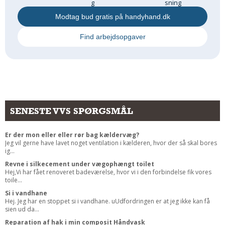
g
sning
Modtag bud gratis på handyhand.dk
Find arbejdsopgaver
SENESTE VVS SPØRGSMÅL
Er der mon eller eller rør bag kældervæg?
Jeg vil gerne have lavet noget ventilation i kælderen, hvor der så skal bores
ig...
Revne i silkecement under vægophængt toilet
Hej,Vi har fået renoveret badeværelse, hvor vi i den forbindelse fik vores
toile...
Si i vandhane
Hej. Jeg har en stoppet si i vandhane. uUdfordringen er at jeg ikke kan få
sien ud da...
Reparation af hak i min composit Håndvask