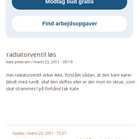
Modtag bud gratis
Om Materialer
Om Værktøj
Find arbejdsopgaver
GLARMESTER
Udskiftning Og Montage
Om Materialer
radiatorventil løs
HANDYMAN
kate petersen
/
marts 23, 2011 - 09:19
:
Tips Og Tricks
Kemi
min radiatorventil virker ikke, forstået sådan, at den bare kører
blindt med rundt. skal den skiftes eller er der mon en skrue, som
Andet
skal strammes? på forhånd tak Kate
Båd
GARTNER
Beplantning
Belægning
Skadedyr
Gustav / marts 23, 2011 - 15:27:
Om Værktøj