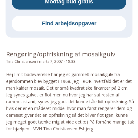
Modtag bud gratis
Om Materialer
Om Værktøj
Find arbejdsopgaver
GLARMESTER
Udskiftning Og Montage
Om Materialer
Rengøring/opfriskning af mosaikgulv
HANDYMAN
Tina Christiansen
/
marts 7, 2007 - 18:33
:
Tips Og Tricks
Kemi
Hej I mit badeværelse har jeg et gammelt mosaikgulv fra
ejendommen blev bygget i 1968. Jeg TROR ihvertfald det er det
Andet
man kalder mosaik. Det er små kvadratiske firkanter på 2 cm.
Båd
Jeg synes gulvet er flot men nu hvor jeg har sat resten af
GARTNER
rummet istand, synes jeg godt det kunne tåle lidt opfriskning. Så
hvis der er en måde/et middel hvor man først rengører dem og
Beplantning
dernæst giver det en opfriskning så det bliver flot igen, kunne
Belægning
jeg meget godt tænke mig at vide det ;o) På forhånd mange tak
Skadedyr
for hjælpen.. MVH Tina Christiansen Esbjerg
Om Værktøj