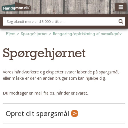
OM HANDYMAN.DK
FÅ 3 TILBUD
Hjem
>
Spørgehjørnet
>
Rengøring/opfriskning af mosaikgulv
ANNONCERING
Spørgehjørnet
BOLIG KØBERÅDGIVNING
TØMRER/SNEDKER
Vores håndværkere og eksperter svarer løbende på spørgsmål,
Montage Og Nybyg
eller måske er der en anden bruger som kan hjælpe dig.
Reparation Og Vedligehold
Alt Om Køkkenet
Du modtager en mail fra os, når der er svaret.
Om Materialer
Om Værktøj
Opret dit spørgsmål
Andet
ELEKTRIKER