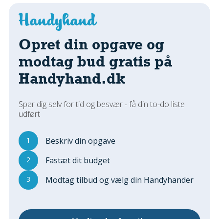
Regler Og Love
Udskiftning Og Montage
Om Materialer
Opret din opgave og
Tips Og Tests
modtag bud gratis på
VVS
Handyhand.dk
Montage Og Udskiftning
Reparation Og Vedligehold
Varme Og Energi
Spar dig selv for tid og besvær - få din to-do liste
udført
Andet
MALER
1
Beskriv din opgave
Indendørs
2
Fastæt dit budget
Udendørs
Kan Det Males?
3
Modtag tilbud og vælg din Handyhander
MURER
Nybygning
Reparationer