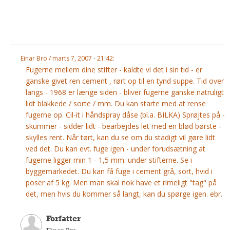
Andet
RENGØRING
Rengøring Af Overflader
Pletleksikon
Einar Bro / marts 7, 2007 - 21:42:
Fugerne mellem dine stifter - kaldte vi det i sin tid - er
ganske givet ren cement , rørt op til en tynd suppe. Tid over
langs - 1968 er længe siden - bliver fugerne ganske natruligt
lidt blakkede / sorte / mm. Du kan starte med at rense
fugerne op. Cil-it i håndspray dåse (bl.a. BILKA) Sprøjtes på -
skummer - sidder lidt - bearbejdes let med en blød børste -
skylles rent. Når tørt, kan du se om du stadigt vil gøre lidt
ved det. Du kan evt. fuge igen - under forudsætning at
fugerne ligger min 1 - 1,5 mm. under stifterne. Se i
byggemarkedet. Du kan få fuge i cement grå, sort, hvid i
poser af 5 kg. Men man skal nok have et rimeligt "tag" på
det, men hvis du kommer så langt, kan du spørge igen. ebr.
Forfatter