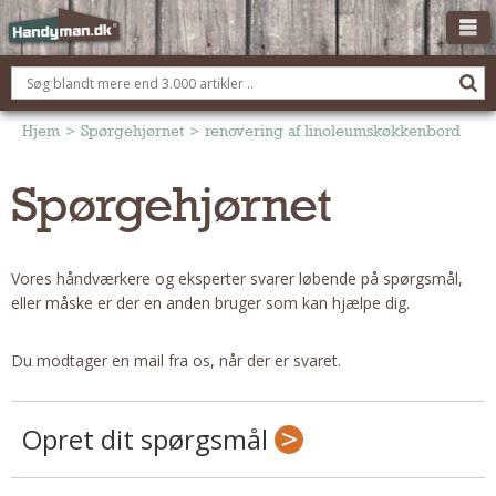
OM HANDYMAN.DK
FÅ 3 TILBUD
Hjem
>
Spørgehjørnet
>
renovering af linoleumskøkkenbord
ANNONCERING
Spørgehjørnet
BOLIG KØBERÅDGIVNING
TØMRER/SNEDKER
Vores håndværkere og eksperter svarer løbende på spørgsmål,
Montage Og Nybyg
eller måske er der en anden bruger som kan hjælpe dig.
Reparation Og Vedligehold
Alt Om Køkkenet
Du modtager en mail fra os, når der er svaret.
Om Materialer
Om Værktøj
Opret dit spørgsmål
Andet
ELEKTRIKER