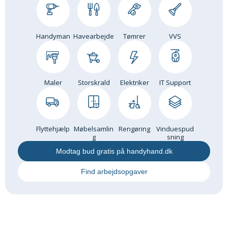
Handyman
Havearbejde
Tømrer
VVS
Maler
Storskrald
Elektriker
IT Support
Flyttehjælp
Møbelsamlin
Rengøring
Vinduespud
g
sning
Modtag bud gratis på handyhand.dk
Find arbejdsopgaver