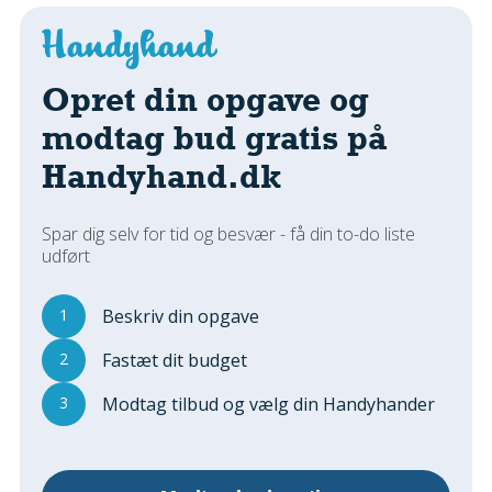
Regler Og Love
Udskiftning Og Montage
Om Materialer
Opret din opgave og
Tips Og Tests
modtag bud gratis på
VVS
Handyhand.dk
Montage Og Udskiftning
Reparation Og Vedligehold
Varme Og Energi
Spar dig selv for tid og besvær - få din to-do liste
udført
Andet
MALER
1
Beskriv din opgave
Indendørs
2
Fastæt dit budget
Udendørs
Kan Det Males?
3
Modtag tilbud og vælg din Handyhander
MURER
Nybygning
Reparationer