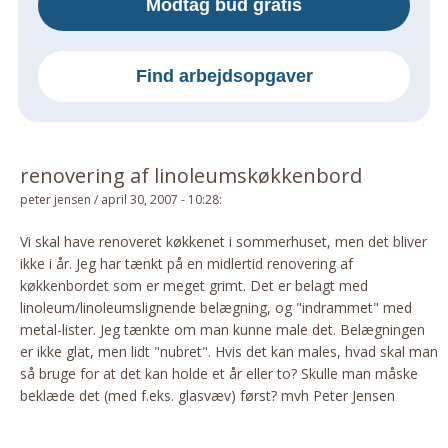
Modtag bud gratis
Om Materialer
Om Værktøj
Find arbejdsopgaver
GLARMESTER
Udskiftning Og Montage
Om Materialer
renovering af linoleumskøkkenbord
HANDYMAN
peter jensen
/
april 30, 2007 - 10:28
:
Tips Og Tricks
Kemi
Vi skal have renoveret køkkenet i sommerhuset, men det bliver
ikke i år. Jeg har tænkt på en midlertid renovering af
Andet
køkkenbordet som er meget grimt. Det er belagt med
Båd
linoleum/linoleumslignende belægning, og "indrammet" med
GARTNER
metal-lister. Jeg tænkte om man kunne male det. Belægningen
er ikke glat, men lidt "nubret". Hvis det kan males, hvad skal man
Beplantning
så bruge for at det kan holde et år eller to? Skulle man måske
Belægning
beklæde det (med f.eks. glasvæv) først? mvh Peter Jensen
Skadedyr
Om Værktøj