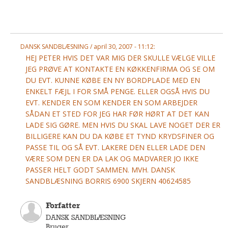
Andet
RENGØRING
Rengøring Af Overflader
DANSK SANDBLÆSNING / april 30, 2007 - 11:12:
Pletleksikon
HEJ PETER HVIS DET VAR MIG DER SKULLE VÆLGE VILLE
JEG PRØVE AT KONTAKTE EN KØKKENFIRMA OG SE OM
DU EVT. KUNNE KØBE EN NY BORDPLADE MED EN
ENKELT FÆJL I FOR SMÅ PENGE. ELLER OGSÅ HVIS DU
EVT. KENDER EN SOM KENDER EN SOM ARBEJDER
SÅDAN ET STED FOR JEG HAR FØR HØRT AT DET KAN
LADE SIG GØRE. MEN HVIS DU SKAL LAVE NOGET DER ER
BILLIGERE KAN DU DA KØBE ET TYND KRYDSFINER OG
PASSE TIL OG SÅ EVT. LAKERE DEN ELLER LADE DEN
VÆRE SOM DEN ER DA LAK OG MADVARER JO IKKE
PASSER HELT GODT SAMMEN. MVH. DANSK
SANDBLÆSNING BORRIS 6900 SKJERN 40624585
Forfatter
DANSK SANDBLÆSNING
Bruger