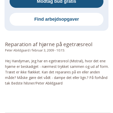
Modtag bud gratis
Om Materialer
Om Værktøj
Find arbejdsopgaver
GLARMESTER
Udskiftning Og Montage
Om Materialer
Reparation af hjørne på egetræsreol
HANDYMAN
Peter Abildgaard
/
februar 3, 2009 - 10:15
:
Tips Og Tricks
Kemi
Hej Handyman, Jeg har en egetræsreol (Mistral), hvor det ene
hjørne er beskadiget - nærmest trykket sammen og ud af form.
Andet
Træet er ikke flækket. Kan det reparares på en eller anden
Båd
måde? Måske gøre det vådt - dampe det eller lign.? På forhånd
GARTNER
tak Bedste hilsner/Peter Abildgaard
Beplantning
Belægning
Skadedyr
Om Værktøj