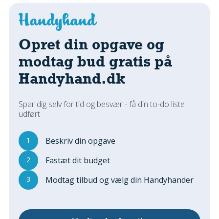
Regler Og Love
Udskiftning Og Montage
Om Materialer
Opret din opgave og
Tips Og Tests
modtag bud gratis på
VVS
Handyhand.dk
Montage Og Udskiftning
Reparation Og Vedligehold
Varme Og Energi
Spar dig selv for tid og besvær - få din to-do liste
udført
Andet
MALER
1
Beskriv din opgave
Indendørs
2
Fastæt dit budget
Udendørs
Kan Det Males?
3
Modtag tilbud og vælg din Handyhander
MURER
Nybygning
Reparationer