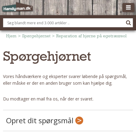
OM HANDYMAN.DK
FÅ 3 TILBUD
Hjem
>
Spørgehjørnet
>
Reparation af hjørne på egetræsreol
ANNONCERING
Spørgehjørnet
BOLIG KØBERÅDGIVNING
TØMRER/SNEDKER
Vores håndværkere og eksperter svarer løbende på spørgsmål,
Montage Og Nybyg
eller måske er der en anden bruger som kan hjælpe dig.
Reparation Og Vedligehold
Alt Om Køkkenet
Du modtager en mail fra os, når der er svaret.
Om Materialer
Om Værktøj
Opret dit spørgsmål
Andet
ELEKTRIKER