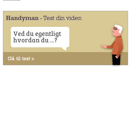
Handyman
- Test din viden
Ved du egentligt
hvordan du ...?
Gå til test »