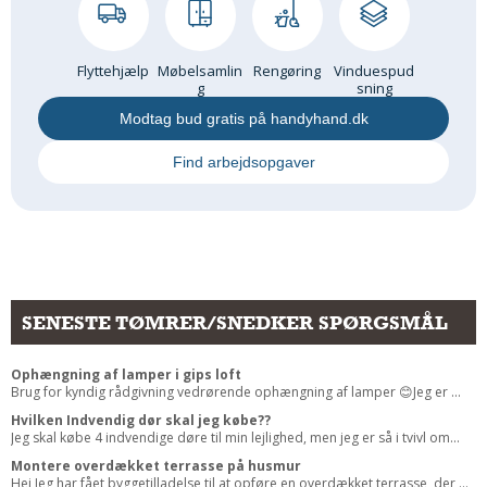
Flyttehjælp
Møbelsamlin
Rengøring
Vinduespud
g
sning
Modtag bud gratis på handyhand.dk
Find arbejdsopgaver
SENESTE TØMRER/SNEDKER SPØRGSMÅL
Ophængning af lamper i gips loft
Brug for kyndig rådgivning vedrørende ophængning af lamper 😊Jeg er ...
Hvilken Indvendig dør skal jeg købe??
Jeg skal købe 4 indvendige døre til min lejlighed, men jeg er så i tvivl om...
Montere overdækket terrasse på husmur
Hej,Jeg har fået byggetilladelse til at opføre en overdækket terrasse, der ...