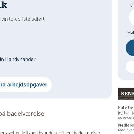
dk
El
 din to-do liste udført
Møb
din Handyhander
nd arbejdsopgaver
SEN
hul efte
r på badelværelse
jeg har f
sovevære
Nedløbs
Med hvad
rtaget en lejlighed hvor der er fliser i badecærelse/