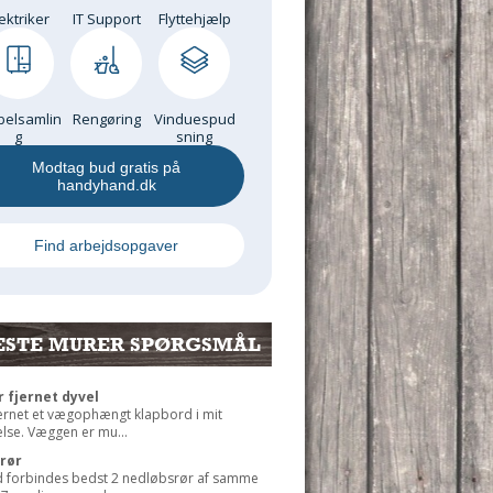
ektriker
IT Support
Flyttehjælp
elsamlin
Rengøring
Vinduespud
g
sning
Modtag bud gratis på
handyhand.dk
Find arbejdsopgaver
ESTE MURER SPØRGSMÅL
r fjernet dyvel
jernet et vægophængt klapbord i mit
lse. Væggen er mu...
rør
 forbindes bedst 2 nedløbsrør af samme