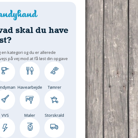
vad skal du have
st?
 en kategori og du er allerede
vejs på vej mod at få løst din opgave
andyman
Havearbejde
Tømrer
VVS
Maler
Storskrald