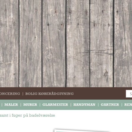
ONCERING
BOLIG KØBERÅDGIVNING
MALER
MURER
GLARMESTER
HANDYMAN
GARTNER
RE
r samt i fuger på badelværelse