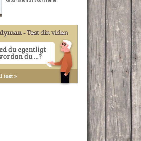
Reparation af skorstenen
dyman
- Test din viden
ed du egentligt
vordan du ...?
l test »