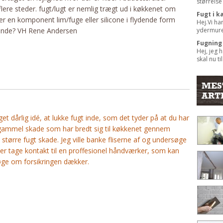
størrelse 
flere steder. fugt/lugt er nemlig trægt ud i køkkenet om
Fugt i 
der en komponent lim/fuge eller silicone i flydende form
Hej.Vi ha
ydermuren
hinde? VH Rene Andersen
Fugning
Hej, jeg 
skal nu til
MES
ART
t dårlig idé, at lukke fugt inde, som det tyder på at du har
n gammel skade som har bredt sig til køkkenet gennem
større fugt skade. Jeg ville banke fliserne af og undersøge
er tage kontakt til en proffesionel håndværker, som kan
søge om forsikringen dækker.