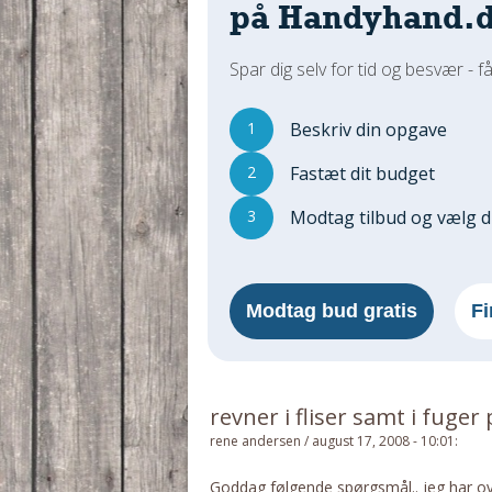
på Handyhand.
Spar dig selv for tid og besvær - få
1
Beskriv din opgave
2
Fastæt dit budget
3
Modtag tilbud og vælg 
Modtag bud gratis
Fi
revner i fliser samt i fuge
rene andersen
/
august 17, 2008 - 10:01
:
Goddag følgende spørgsmål.. jeg har ove