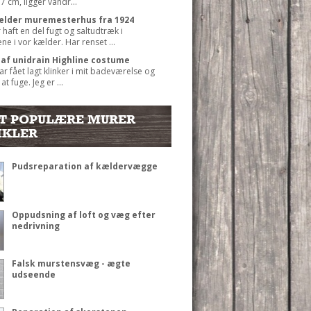
7 cm, ligger vandr...
kælder muremesterhus fra 1924
r haft en del fugt og saltudtræk i
e i vor kælder. Har renset ...
 af unidrain Highline costume
har fået lagt klinker i mit badeværelse og
 at fuge. Jeg er ...
T POPULÆRE MURER
IKLER
Pudsreparation af kældervægge
Oppudsning af loft og væg efter
nedrivning
Falsk murstensvæg - ægte
udseende