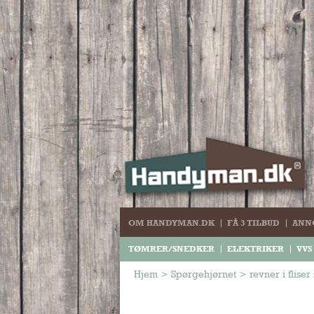
OM HANDYMAN.DK
FÅ 3 TILBUD
ANN
TØMRER/SNEDKER
ELEKTRIKER
VVS
Hjem
>
Spørgehjørnet
>
revner i flise