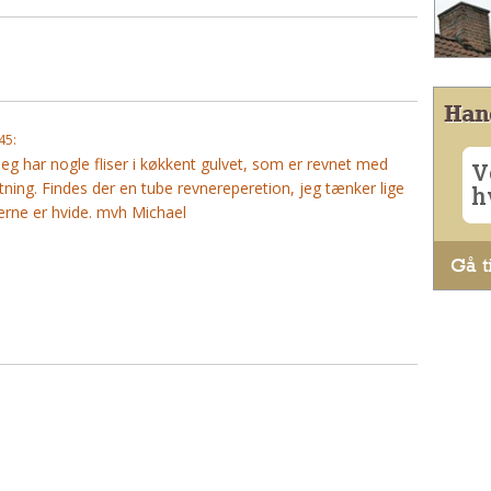
Han
45:
. Jeg har nogle fliser i køkkent gulvet, som er revnet med
V
ætning. Findes der en tube revnereperetion, jeg tænker lige
h
erne er hvide. mvh Michael
Gå ti