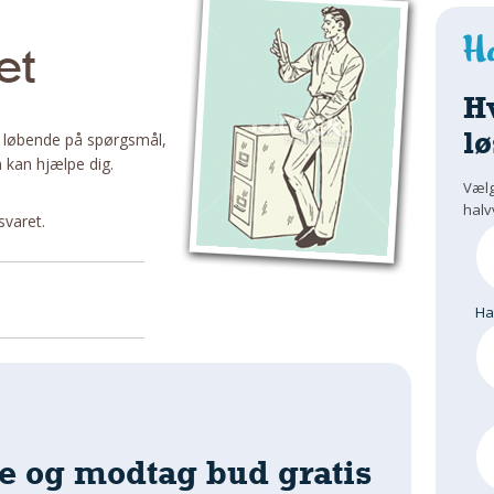
et
H
lø
 løbende på spørgsmål,
 kan hjælpe dig.
Vælg
halv
svaret.
H
e og modtag bud gratis