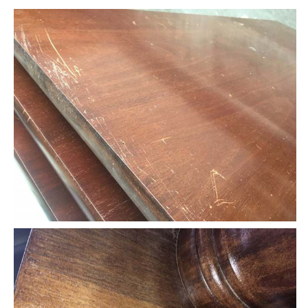
Andet
RENGØRING
Rengøring Af Overflader
Pletleksikon