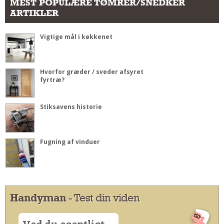
MEST POPULÆRE TØMRER/SNEDKER
ARTIKLER
Vigtige mål i køkkenet
Hvorfor græder / sveder afsyret
fyrtræ?
Stiksavens historie
Fugning af vinduer
Handyman
- Test din viden
Ved du egentligt