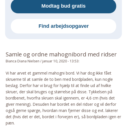
Modtag bud gratis
Om Materialer
Om Værktøj
GLARMESTER
Find arbejdsopgaver
Udskiftning Og Montage
Om Materialer
HANDYMAN
Samle og ordne mahognibord med ridser
Tips Og Tricks
Bianca Diana Nielsen
/
januar 10, 2020 - 13:53
:
Kemi
Vi har arvet et gammel mahogni bord. Vi har dog ikke fået
Andet
skruerne til at samle de to ben med bordpladen, kun nogle
Båd
beslag. Derfor har vi brug for hjælp til at finde ud af hvilke
skruer, der skal bruges og størrelse på disse. Tykkelsen på
GARTNER
bordbenet, hvorfra skruen skal igennem, er 4,6 cm (hvis det
Beplantning
giver mening). Desuden har bordet en del ridser og vil derfor
Belægning
også gerne spørge, hvordan man fjerner disse og evt. lakerer
det (hvis det er det, bordet i forvejen er), så bordpladen igen er
Skadedyr
pæn.
Om Værktøj