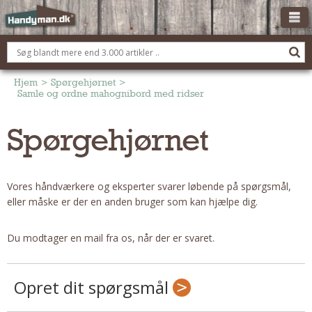
OM HANDYMAN.DK
FÅ 3 TILBUD
Hjem
>
Spørgehjørnet
>
Samle og ordne mahognibord med ridser
ANNONCERING
Spørgehjørnet
BOLIG KØBERÅDGIVNING
TØMRER/SNEDKER
Montage Og Nybyg
Vores håndværkere og eksperter svarer løbende på spørgsmål,
Reparation Og Vedligehold
eller måske er der en anden bruger som kan hjælpe dig.
Alt Om Køkkenet
Om Materialer
Du modtager en mail fra os, når der er svaret.
Om Værktøj
Andet
Opret dit spørgsmål
ELEKTRIKER