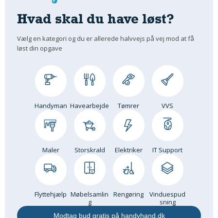
Hvad skal du have løst?
Vælg en kategori og du er allerede halvvejs på vej mod at få
løst din opgave
Handyman
Havearbejde
Tømrer
VVS
Maler
Storskrald
Elektriker
IT Support
Flyttehjælp
Møbelsamlin
Rengøring
Vinduespud
g
sning
Modtag bud gratis på handyhand.dk