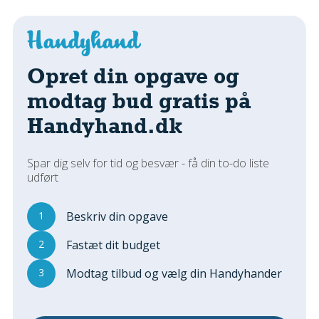
Regler Og Love
Udskiftning Og Montage
Om Materialer
Tips Og Tests
Opret din opgave og
VVS
modtag bud gratis på
Montage Og Udskiftning
Handyhand.dk
Reparation Og Vedligehold
Varme Og Energi
Spar dig selv for tid og besvær - få din to-do liste
Andet
udført
MALER
Indendørs
1
Beskriv din opgave
Udendørs
2
Fastæt dit budget
Kan Det Males?
3
Modtag tilbud og vælg din Handyhander
MURER
Nybygning
Reparationer