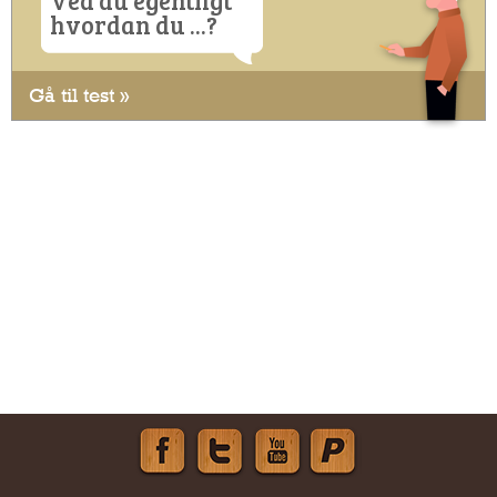
hvordan du ...?
Gå til test »