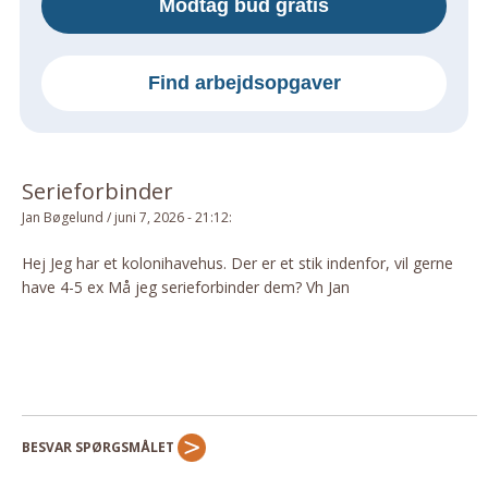
Modtag bud gratis
Om Materialer
Om Værktøj
Find arbejdsopgaver
GLARMESTER
Udskiftning Og Montage
Om Materialer
Serieforbinder
HANDYMAN
Jan Bøgelund
/
juni 7, 2026 - 21:12
:
Tips Og Tricks
Kemi
Hej Jeg har et kolonihavehus. Der er et stik indenfor, vil gerne
have 4-5 ex Må jeg serieforbinder dem? Vh Jan
Andet
Båd
GARTNER
Beplantning
Belægning
BESVAR SPØRGSMÅLET
Skadedyr
Om Værktøj