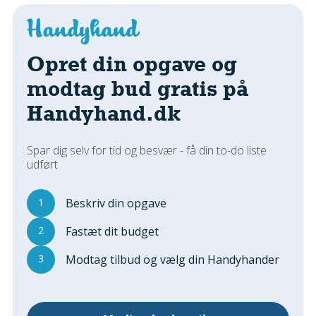
Regler Og Love
Udskiftning Og Montage
Om Materialer
Opret din opgave og
Tips Og Tests
modtag bud gratis på
VVS
Handyhand.dk
Montage Og Udskiftning
Reparation Og Vedligehold
Varme Og Energi
Spar dig selv for tid og besvær - få din to-do liste
udført
Andet
MALER
1
Beskriv din opgave
Indendørs
2
Fastæt dit budget
Udendørs
Kan Det Males?
3
Modtag tilbud og vælg din Handyhander
MURER
Nybygning
Reparationer