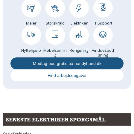
Maler
Storskrald
Elektriker
IT Support
Flyttehjælp
Møbelsamlin
Rengøring
Vinduespud
g
sning
Modtag bud gratis på handyhand.dk
Find arbejdsopgaver
SENESTE ELEKTRIKER SPØRGSMÅL
Serieforbinder