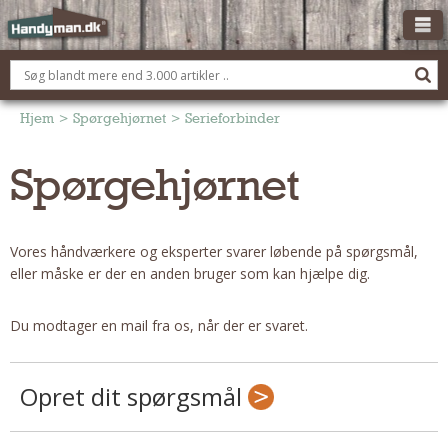
OM HANDYMAN.DK
FÅ 3 TILBUD
Hjem
>
Spørgehjørnet
>
Serieforbinder
ANNONCERING
Spørgehjørnet
BOLIG KØBERÅDGIVNING
TØMRER/SNEDKER
Vores håndværkere og eksperter svarer løbende på spørgsmål,
Montage Og Nybyg
eller måske er der en anden bruger som kan hjælpe dig.
Reparation Og Vedligehold
Alt Om Køkkenet
Du modtager en mail fra os, når der er svaret.
Om Materialer
Om Værktøj
Opret dit spørgsmål
Andet
ELEKTRIKER