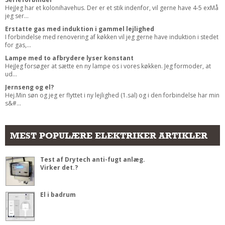
HejJeg har et kolonihavehus. Der er et stik indenfor, vil gerne have 4-5 exMå
jeg ser...
Erstatte gas med induktion i gammel lejlighed
I forbindelse med renovering af køkken vil jeg gerne have induktion i stedet
for gas,...
Lampe med to afbrydere lyser konstant
HejJeg forsøger at sætte en ny lampe os i vores køkken. Jeg formoder, at
ud...
Jernseng og el?
Hej.Min søn og jeg er flyttet i ny lejlighed (1.sal) og i den forbindelse har min
s&#...
MEST POPULÆRE ELEKTRIKER ARTIKLER
Test af Drytech anti-fugt anlæg.
Virker det.?
El i badrum