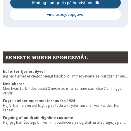
Modtag bud gratis på handyhand.dk
Find arbejdsopgaver
SENESTE MURER SPØRGSMÅL
hul efter fjernet dyvel
jeg har fjernet et vægophængt klapbord i mit soveværelse. Væggen er mu...
Nedløbsrør
Med hvad forbindes bedst 2 nedløbsrør af samme størrelse 7 cm, ligger
vandr...
Fugt i kælder muremesterhus fra 1924
Hej.Vi har haft en del fugt og saltudtræk i ydermurene i vor kælder. Har
renset ...
Fugning af unidrain Highline costume
Hej, jeg har fået lagt klinker i mit badeværelse og skal nu til at fuge. Jeg er ...