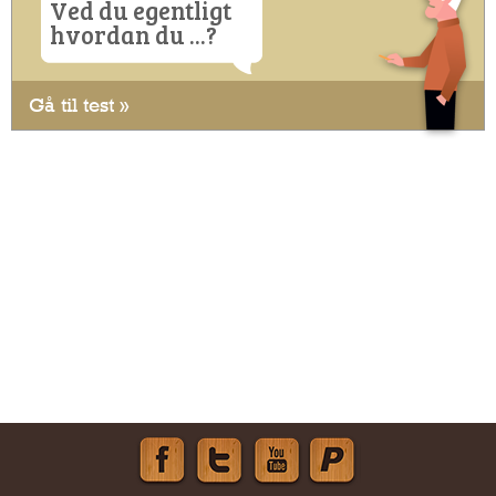
Ved du egentligt
hvordan du ...?
Gå til test »