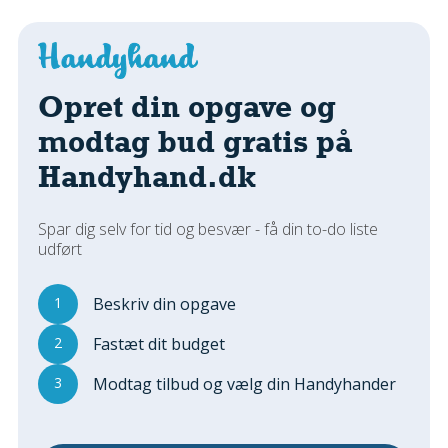
Regler Og Love
Udskiftning Og Montage
Om Materialer
Tips Og Tests
Opret din opgave og
VVS
modtag bud gratis på
Montage Og Udskiftning
Handyhand.dk
Reparation Og Vedligehold
Varme Og Energi
Spar dig selv for tid og besvær - få din to-do liste
Andet
udført
MALER
Indendørs
1
Beskriv din opgave
Udendørs
2
Fastæt dit budget
Kan Det Males?
3
Modtag tilbud og vælg din Handyhander
MURER
Nybygning
Reparationer