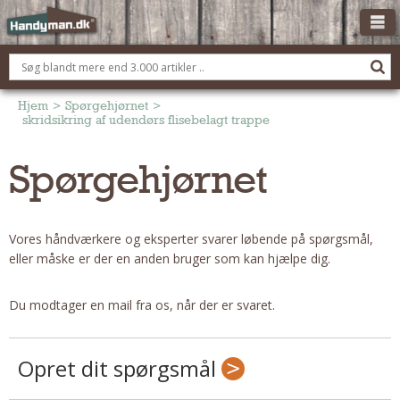
OM HANDYMAN.DK
FÅ 3 TILBUD
Hjem
>
Spørgehjørnet
>
skridsikring af udendørs flisebelagt trappe
ANNONCERING
Spørgehjørnet
BOLIG KØBERÅDGIVNING
TØMRER/SNEDKER
Montage Og Nybyg
Vores håndværkere og eksperter svarer løbende på spørgsmål,
Reparation Og Vedligehold
eller måske er der en anden bruger som kan hjælpe dig.
Alt Om Køkkenet
Om Materialer
Du modtager en mail fra os, når der er svaret.
Om Værktøj
Andet
Opret dit spørgsmål
ELEKTRIKER