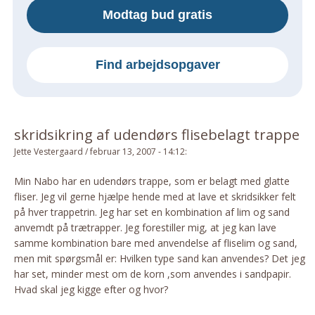
Modtag bud gratis
Om Materialer
Om Værktøj
GLARMESTER
Find arbejdsopgaver
Udskiftning Og Montage
Om Materialer
HANDYMAN
skridsikring af udendørs flisebelagt trappe
Tips Og Tricks
Jette Vestergaard
/
februar 13, 2007 - 14:12
:
Kemi
Min Nabo har en udendørs trappe, som er belagt med glatte
Andet
fliser. Jeg vil gerne hjælpe hende med at lave et skridsikker felt
Båd
på hver trappetrin. Jeg har set en kombination af lim og sand
anvemdt på trætrapper. Jeg forestiller mig, at jeg kan lave
GARTNER
samme kombination bare med anvendelse af fliselim og sand,
Beplantning
men mit spørgsmål er: Hvilken type sand kan anvendes? Det jeg
Belægning
har set, minder mest om de korn ,som anvendes i sandpapir.
Hvad skal jeg kigge efter og hvor?
Skadedyr
Om Værktøj