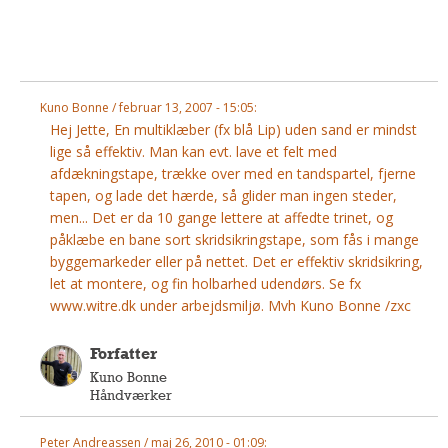
Andet
RENGØRING
Rengøring Af Overflader
Kuno Bonne / februar 13, 2007 - 15:05:
Pletleksikon
Hej Jette, En multiklæber (fx blå Lip) uden sand er mindst
lige så effektiv. Man kan evt. lave et felt med
afdækningstape, trække over med en tandspartel, fjerne
tapen, og lade det hærde, så glider man ingen steder,
men... Det er da 10 gange lettere at affedte trinet, og
påklæbe en bane sort skridsikringstape, som fås i mange
byggemarkeder eller på nettet. Det er effektiv skridsikring,
let at montere, og fin holbarhed udendørs. Se fx
www.witre.dk under arbejdsmiljø. Mvh Kuno Bonne /zxc
Forfatter
Kuno Bonne
Håndværker
Peter Andreassen / maj 26, 2010 - 01:09: