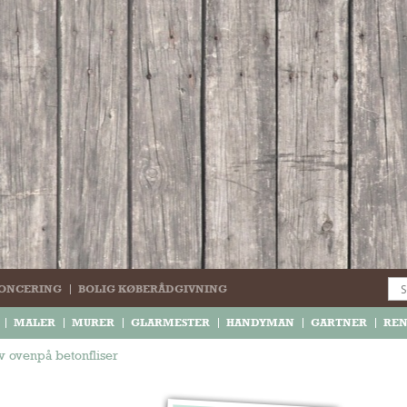
ONCERING
BOLIG KØBERÅDGIVNING
MALER
MURER
GLARMESTER
HANDYMAN
GARTNER
RE
 ovenpå betonfliser