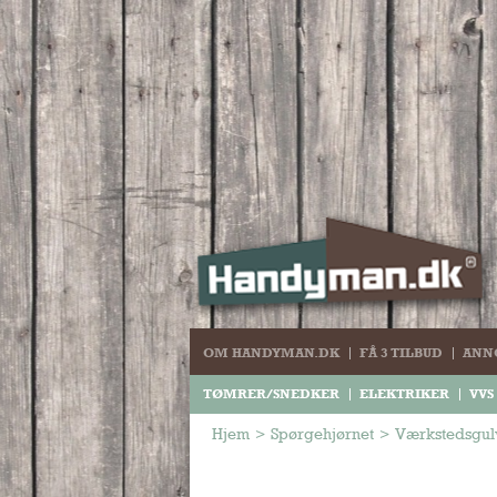
OM HANDYMAN.DK
FÅ 3 TILBUD
ANN
TØMRER/SNEDKER
ELEKTRIKER
VVS
Hjem
>
Spørgehjørnet
>
Værkstedsgulv