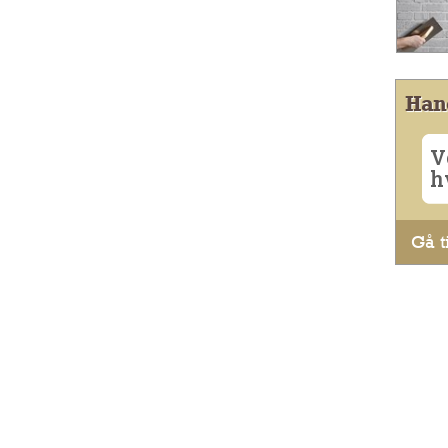
Han
V
h
Gå ti