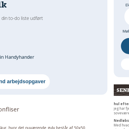
dk
El
 din to-do liste udført
Møb
din Handyhander
nd arbejdsopgaver
SEN
hul efte
nfliser
jeg har f
sovevære
Nedløbs
Med hvad
t skur, hvor det nuværende gulv består af 50x50