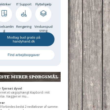
ektriker
IT Support
Flyttehjælp
elsamlin
Rengøring
Vinduespud
g
sning
Modtag bud gratis på
handyhand.dk
Find arbejdsopgaver
ESTE MURER SPØRGSMÅL
r fjernet dyvel
jernet et vægophængt klapbord i mit
lse. Væggen er mu...
rør
 forbindes bedst 2 nedløbsrør af samme