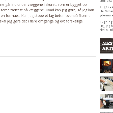
størrelse 
serne går ind under væggene i skuret, som er bygget op
Fugt i 
 fliserne tættest på væggene. Hvad kan jeg gøre, så jeg kan
Hej.Vi ha
ydermuren
re en formue... Kan jeg støbe et lag beton ovenpå fliserne
skal jeg gøre det i flere omgange og evt forskellige
Fugning
Hej, jeg 
skal nu til
MES
ART