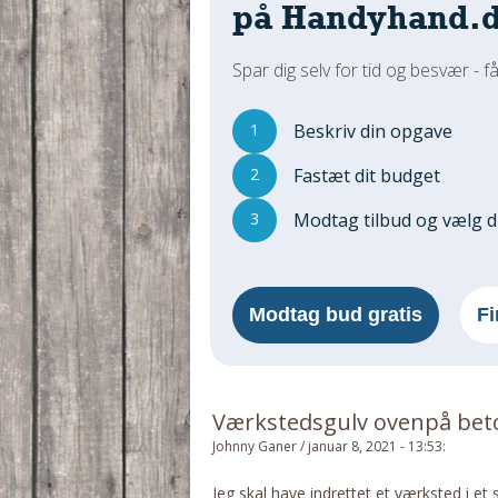
på Handyhand.
Spar dig selv for tid og besvær - få
1
Beskriv din opgave
2
Fastæt dit budget
3
Modtag tilbud og vælg 
Modtag bud gratis
Fi
Værkstedsgulv ovenpå beto
Johnny Ganer
/
januar 8, 2021 - 13:53
:
Jeg skal have indrettet et værksted i e