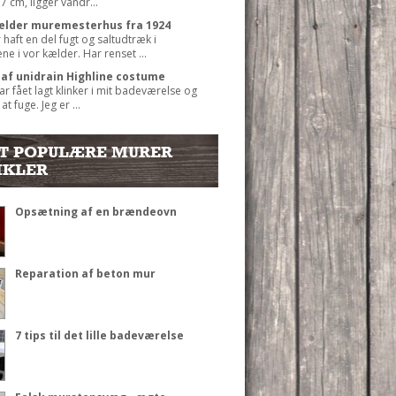
7 cm, ligger vandr...
kælder muremesterhus fra 1924
r haft en del fugt og saltudtræk i
e i vor kælder. Har renset ...
 af unidrain Highline costume
har fået lagt klinker i mit badeværelse og
 at fuge. Jeg er ...
T POPULÆRE MURER
IKLER
Opsætning af en brændeovn
Reparation af beton mur
7 tips til det lille badeværelse