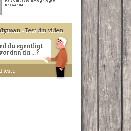
Falsk murstensvæg - ægte
udseende
dyman
- Test din viden
ed du egentligt
vordan du ...?
l test »