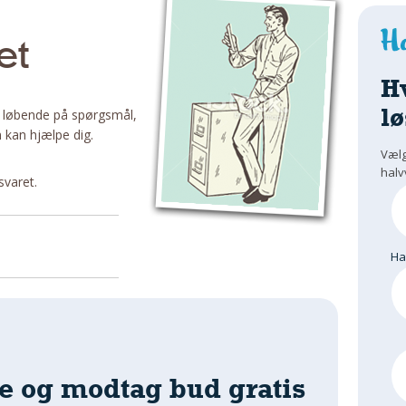
et
H
lø
 løbende på spørgsmål,
 kan hjælpe dig.
Vælg
halv
svaret.
H
e og modtag bud gratis