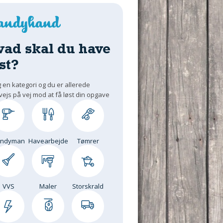
vad skal du have
st?
 en kategori og du er allerede
vejs på vej mod at få løst din opgave
andyman
Havearbejde
Tømrer
VVS
Maler
Storskrald