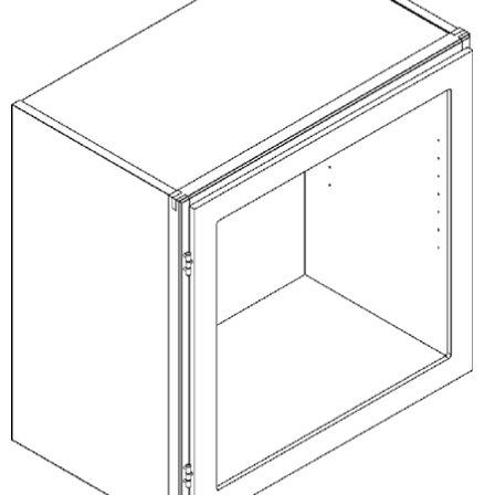
Om Materialer
Om Værktøj
GLARMESTER
Udskiftning Og Montage
Om Materialer
HANDYMAN
Tips Og Tricks
Kemi
Andet
Båd
GARTNER
Beplantning
Belægning
Skadedyr
Om Værktøj