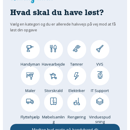
Hvad skal du have løst?
Vælg en kategori og du er allerede halvvejs på vej mod at få
løst din opgave
Handyman
Havearbejde
Tømrer
VVS
Maler
Storskrald
Elektriker
IT Support
Flyttehjælp
Møbelsamlin
Rengøring
Vinduespud
g
sning
Modtag bud gratis på handyhand.dk