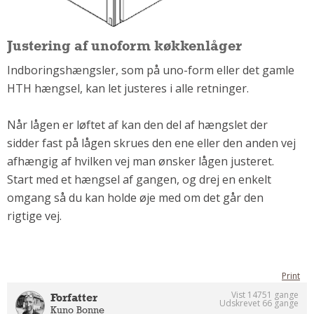
Andet
RENGØRING
Justering af unoform køkkenlåger
Rengøring Af Overflader
Indboringshængsler, som på uno-form eller det gamle
Pletleksikon
HTH hængsel, kan let justeres i alle retninger.
Når lågen er løftet af kan den del af hængslet der
sidder fast på lågen skrues den ene eller den anden vej
afhængig af hvilken vej man ønsker lågen justeret.
Start med et hængsel af gangen, og drej en enkelt
omgang så du kan holde øje med om det går den
rigtige vej.
Print
Vist 14751 gange
Forfatter
Udskrevet 66 gange
Kuno Bonne