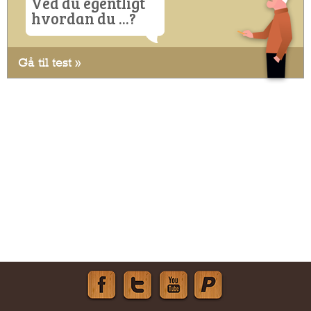
Ved du egentligt
hvordan du ...?
Gå til test »