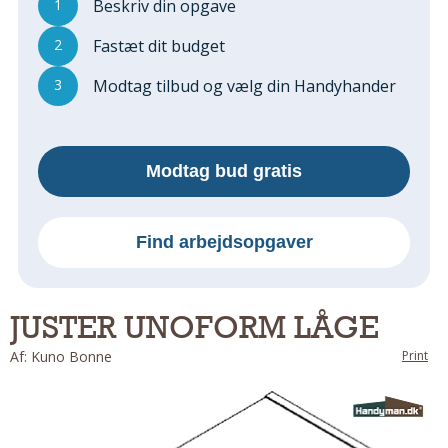
1
Beskriv din opgave
Regler Og Love
Udskiftning Og Montage
2
Fastæt dit budget
Om Materialer
3
Modtag tilbud og vælg din Handyhander
Tips Og Tests
VVS
Montage Og Udskiftning
Modtag bud gratis
Reparation Og Vedligehold
Varme Og Energi
Andet
Find arbejdsopgaver
MALER
Indendørs
JUSTER UNOFORM LÅGE
Udendørs
Af: Kuno Bonne
Print
Kan Det Males?
MURER
Nybygning
Reparationer