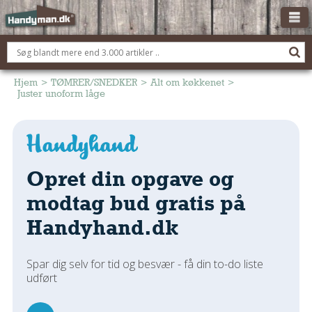
OM HANDYMAN.DK
FÅ 3 TILBUD
Hjem
>
TØMRER/SNEDKER
>
Alt om køkkenet
>
Juster unoform låge
ANNONCERING
BOLIG KØBERÅDGIVNING
TØMRER/SNEDKER
Opret din opgave og
Montage Og Nybyg
Reparation Og Vedligehold
modtag bud gratis på
Alt Om Køkkenet
Handyhand.dk
Om Materialer
Om Værktøj
Spar dig selv for tid og besvær - få din to-do liste
Andet
udført
ELEKTRIKER