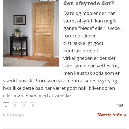
den afsyrede dør?
Om Materialer
Døre og møbler der har
Om Værktøj
været afsyret, kan nogle
GLARMESTER
gange "bløde" eller "svede",
Udskiftning Og Montage
fordi de ikke er
Om Materialer
tilstrækkeligt godt
neutraliserede. I
HANDYMAN
virkeligheden er det slet
Tips Og Tricks
ikke syre de udsættes for,
Kemi
men kaustisk soda som er
Andet
stærkt basisk. Processen skal neutraliseres i syre, og
Båd
hvis ikke dette bad har været godt nok, bliver døren
GARTNER
eller møblet ved med at vædske.
Beplantning
1
2
3
4
Print
Belægning
« Tilbage
Næste side »
Skadedyr
Om Værktøj