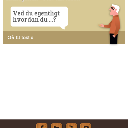
Ved du egentligt
hvordan du ...?
Gå til test »