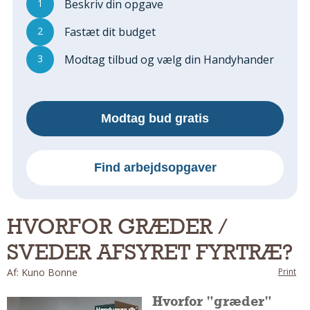
1
Beskriv din opgave
Regler Og Love
Udskiftning Og Montage
2
Fastæt dit budget
Om Materialer
3
Modtag tilbud og vælg din Handyhander
Tips Og Tests
VVS
Montage Og Udskiftning
Modtag bud gratis
Reparation Og Vedligehold
Varme Og Energi
Andet
Find arbejdsopgaver
MALER
Indendørs
HVORFOR GRÆDER /
Udendørs
SVEDER AFSYRET FYRTRÆ?
Kan Det Males?
MURER
Af: Kuno Bonne
Print
Nybygning
Hvorfor "græder"
Reparationer