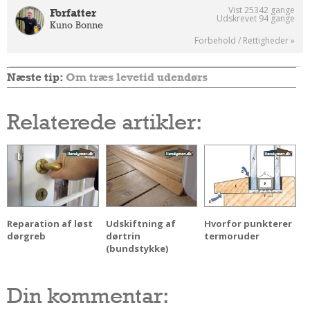
Vist 25342 gange
Forfatter
Andet
Udskrevet 94 gange
Kuno Bonne
RENGØRING
Forbehold / Rettigheder »
Rengøring Af Overflader
Næste tip:
Om træs levetid udendørs
Pletleksikon
Relaterede artikler:
Reparation af løst
Udskiftning af
Hvorfor punkterer
dørgreb
dørtrin
termoruder
(bundstykke)
Din kommentar: