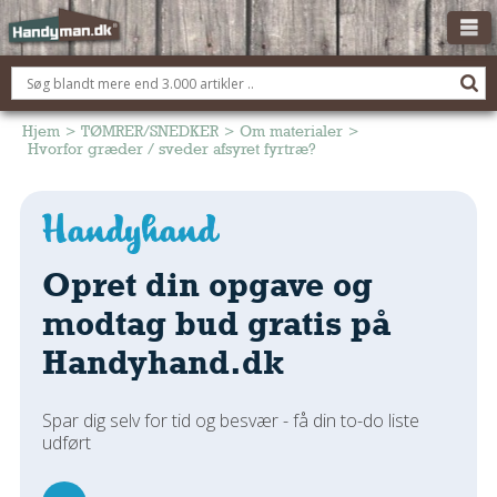
OM HANDYMAN.DK
FÅ 3 TILBUD
Hjem
>
TØMRER/SNEDKER
>
Om materialer
>
Hvorfor græder / sveder afsyret fyrtræ?
ANNONCERING
BOLIG KØBERÅDGIVNING
TØMRER/SNEDKER
Opret din opgave og
Montage Og Nybyg
Reparation Og Vedligehold
modtag bud gratis på
Alt Om Køkkenet
Handyhand.dk
Om Materialer
Om Værktøj
Spar dig selv for tid og besvær - få din to-do liste
Andet
udført
ELEKTRIKER