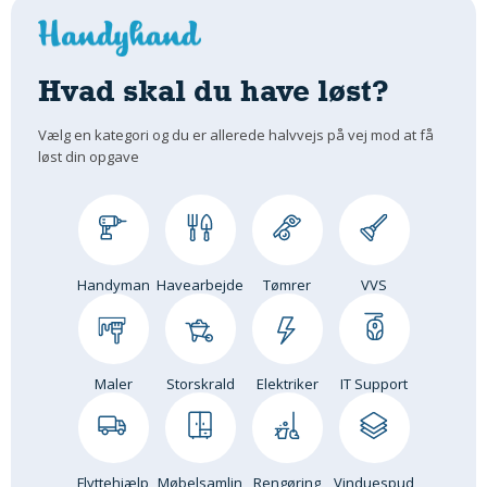
Hvad skal du have løst?
Vælg en kategori og du er allerede halvvejs på vej mod at få
løst din opgave
Handyman
Havearbejde
Tømrer
VVS
Maler
Storskrald
Elektriker
IT Support
Flyttehjælp
Møbelsamlin
Rengøring
Vinduespud