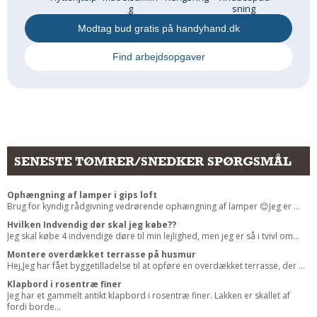
g
sning
Modtag bud gratis på handyhand.dk
Find arbejdsopgaver
SENESTE TØMRER/SNEDKER SPØRGSMÅL
Ophængning af lamper i gips loft
Brug for kyndig rådgivning vedrørende ophængning af lamper 😊Jeg er ...
Hvilken Indvendig dør skal jeg købe??
Jeg skal købe 4 indvendige døre til min lejlighed, men jeg er så i tvivl om...
Montere overdækket terrasse på husmur
Hej,Jeg har fået byggetilladelse til at opføre en overdækket terrasse, der ...
Klapbord i rosentræ finer
Jeg har et gammelt antikt klapbord i rosentræ finer. Lakken er skallet af
fordi borde...