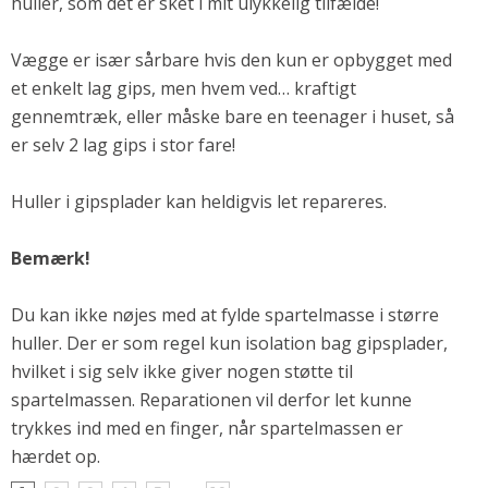
huller, som det er sket i mit ulykkelig tilfælde!
Andet
RENGØRING
Vægge er især sårbare hvis den kun er opbygget med
et enkelt lag gips, men hvem ved… kraftigt
Rengøring Af Overflader
gennemtræk, eller måske bare en teenager i huset, så
Pletleksikon
er selv 2 lag gips i stor fare!
Huller i gipsplader kan heldigvis let repareres.
Bemærk!
Du kan ikke nøjes med at fylde spartelmasse i større
huller. Der er som regel kun isolation bag gipsplader,
hvilket i sig selv ikke giver nogen støtte til
spartelmassen. Reparationen vil derfor let kunne
trykkes ind med en finger, når spartelmassen er
hærdet op.