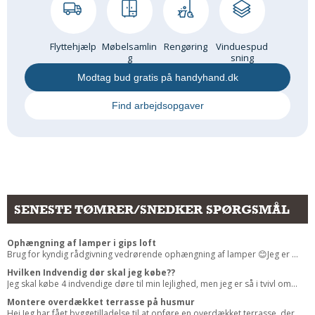
Flyttehjælp
Møbelsamlin
Rengøring
Vinduespud
g
sning
Modtag bud gratis på handyhand.dk
Find arbejdsopgaver
SENESTE TØMRER/SNEDKER SPØRGSMÅL
Ophængning af lamper i gips loft
Brug for kyndig rådgivning vedrørende ophængning af lamper 😊Jeg er ...
Hvilken Indvendig dør skal jeg købe??
Jeg skal købe 4 indvendige døre til min lejlighed, men jeg er så i tvivl om...
Montere overdækket terrasse på husmur
Hej,Jeg har fået byggetilladelse til at opføre en overdækket terrasse, der ...