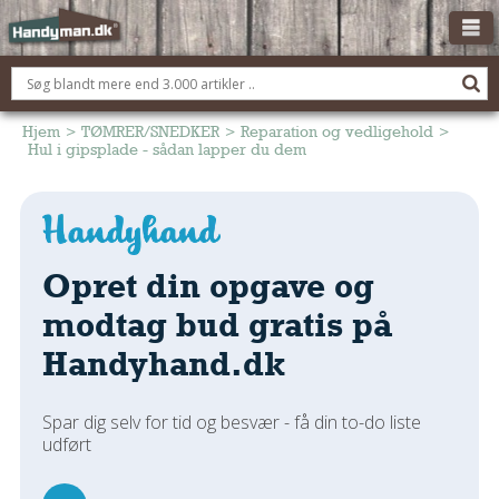
OM HANDYMAN.DK
FÅ 3 TILBUD
Hjem
>
TØMRER/SNEDKER
>
Reparation og vedligehold
>
Hul i gipsplade - sådan lapper du dem
ANNONCERING
BOLIG KØBERÅDGIVNING
TØMRER/SNEDKER
Opret din opgave og
Montage Og Nybyg
Reparation Og Vedligehold
modtag bud gratis på
Alt Om Køkkenet
Handyhand.dk
Om Materialer
Om Værktøj
Spar dig selv for tid og besvær - få din to-do liste
Andet
udført
ELEKTRIKER