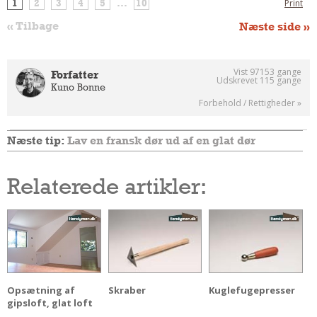
1
2
3
4
5
...
10
Print
« Tilbage
Næste side »
Vist 97153 gange
Forfatter
Udskrevet 115 gange
Kuno Bonne
Forbehold / Rettigheder »
Næste tip:
Lav en fransk dør ud af en glat dør
Relaterede artikler:
Opsætning af
Skraber
Kuglefugepresser
gipsloft, glat loft