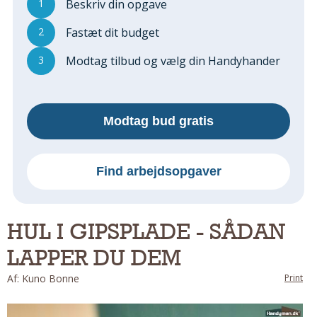
1
Beskriv din opgave
Regler Og Love
Udskiftning Og Montage
2
Fastæt dit budget
Om Materialer
3
Modtag tilbud og vælg din Handyhander
Tips Og Tests
VVS
Montage Og Udskiftning
Modtag bud gratis
Reparation Og Vedligehold
Varme Og Energi
Andet
Find arbejdsopgaver
MALER
Indendørs
HUL I GIPSPLADE - SÅDAN
Udendørs
LAPPER DU DEM
Kan Det Males?
MURER
Af: Kuno Bonne
Print
Nybygning
Reparationer