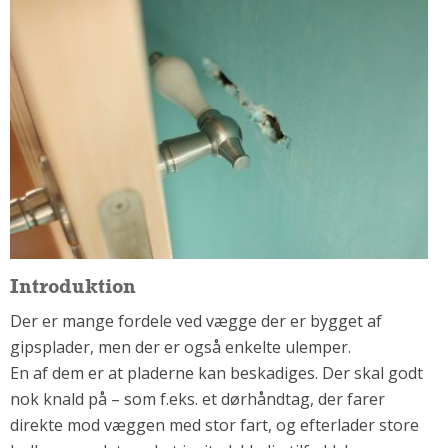
Om Materialer
Om Værktøj
GLARMESTER
Udskiftning Og Montage
Om Materialer
HANDYMAN
Tips Og Tricks
Kemi
Andet
Introduktion
Båd
Der er mange fordele ved vægge der er bygget af
GARTNER
gipsplader, men der er også enkelte ulemper.
Beplantning
En af dem er at pladerne kan beskadiges. Der skal godt
Belægning
nok knald på – som f.eks. et dørhåndtag, der farer
Skadedyr
direkte mod væggen med stor fart, og efterlader store
Om Værktøj