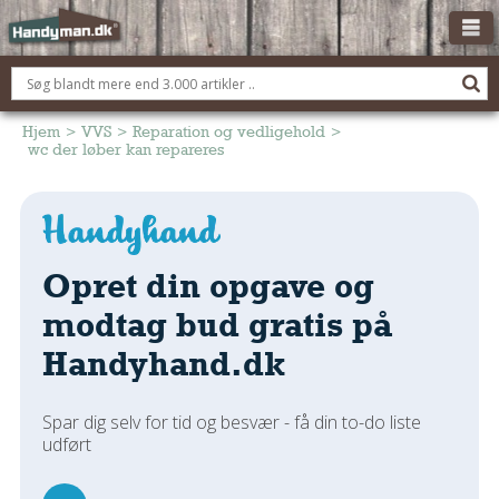
OM HANDYMAN.DK
FÅ 3 TILBUD
Hjem
>
VVS
>
Reparation og vedligehold
>
wc der løber kan repareres
ANNONCERING
BOLIG KØBERÅDGIVNING
TØMRER/SNEDKER
Opret din opgave og
Montage Og Nybyg
Reparation Og Vedligehold
modtag bud gratis på
Alt Om Køkkenet
Handyhand.dk
Om Materialer
Om Værktøj
Spar dig selv for tid og besvær - få din to-do liste
Andet
udført
ELEKTRIKER