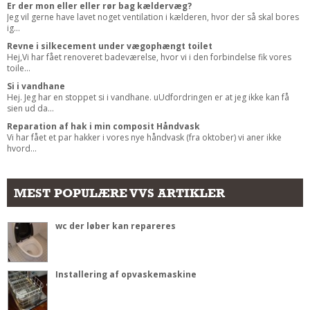
Er der mon eller eller rør bag kældervæg?
Jeg vil gerne have lavet noget ventilation i kælderen, hvor der så skal bores
ig...
Revne i silkecement under vægophængt toilet
Hej,Vi har fået renoveret badeværelse, hvor vi i den forbindelse fik vores
toile...
Si i vandhane
Hej. Jeg har en stoppet si i vandhane. uUdfordringen er at jeg ikke kan få
sien ud da...
Reparation af hak i min composit Håndvask
Vi har fået et par hakker i vores nye håndvask (fra oktober) vi aner ikke
hvord...
MEST POPULÆRE VVS ARTIKLER
wc der løber kan repareres
Installering af opvaskemaskine