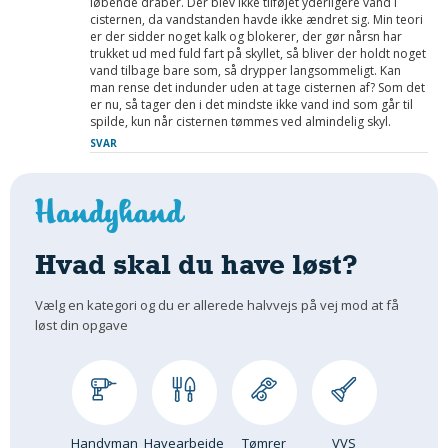
løbende dråber. Der blev ikke tilføjet yderligere vand i
cisternen, da vandstanden havde ikke ændret sig. Min teori
er der sidder noget kalk og blokerer, der gør nårsn har
trukket ud med fuld fart på skyllet, så bliver der holdt noget
vand tilbage bare som, så drypper langsommeligt. Kan
man rense det indunder uden at tage cisternen af? Som det
er nu, så tager den i det mindste ikke vand ind som går til
spilde, kun når cisternen tømmes ved almindelig skyl.
SVAR
Hvad skal du have løst?
Vælg en kategori og du er allerede halvvejs på vej mod at få
løst din opgave
Handyman
Havearbejde
Tømrer
VVS