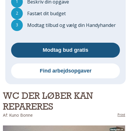
1
Beskriv din opgave
Regler Og Love
Udskiftning Og Montage
2
Fastæt dit budget
Om Materialer
3
Modtag tilbud og vælg din Handyhander
Tips Og Tests
VVS
Montage Og Udskiftning
Modtag bud gratis
Reparation Og Vedligehold
Varme Og Energi
Andet
Find arbejdsopgaver
MALER
Indendørs
WC DER LØBER KAN
Udendørs
REPARERES
Kan Det Males?
MURER
Af: Kuno Bonne
Print
Nybygning
Reparationer