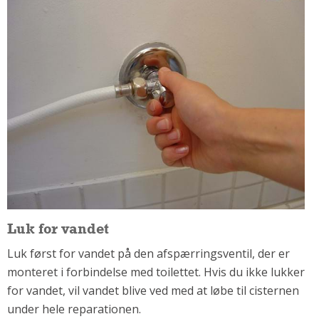
Om Materialer
Om Værktøj
GLARMESTER
Udskiftning Og Montage
Om Materialer
HANDYMAN
Tips Og Tricks
Kemi
Andet
Båd
Luk for vandet
GARTNER
Luk først for vandet på den afspærringsventil, der er
Beplantning
monteret i forbindelse med toilettet. Hvis du ikke lukker
Belægning
for vandet, vil vandet blive ved med at løbe til cisternen
Skadedyr
under hele reparationen.
Om Værktøj