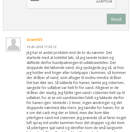
Send
GrønVVS
19-03-2018 17:02:12
Jeg har et andet problem end de to du nævner. Det
startede med at toilettet løb, så jeg lavede testen og
skiftede derfor bundpakningen til udløbsventilen. Det
stoppede det løbende vand, dog opdagede jeg så, at hvis
jeg holder end finger eller toiletpapir i kummen, så kommer
der dråber af vand, som aftager til endnu mindre dråber.
Det kan ikke ses. Så lukkede for hanen, tømte jeg cisternen,
sørgede for udløbet var helt fri for vand. Alligevel er de
dråber der stadig. Jeg fyldte igen vand i cisternen helt op til
udløbet, for at se om vandstanden faldt og lukkede derfor
for hanen igen. Ventede i 2 timer, ingen ændringer og det
dryppede nærmest ikke mere. Jeg tændte for hanen, for at
e om det carb mig der er blind, men der kom ikke
yderligere vand ind cisternen. Jeg prøvede så at fører noget
luft spray ind under kummen hvor det drypper og der kom
så yderligere sjat vand og derefter kom de små langsomt