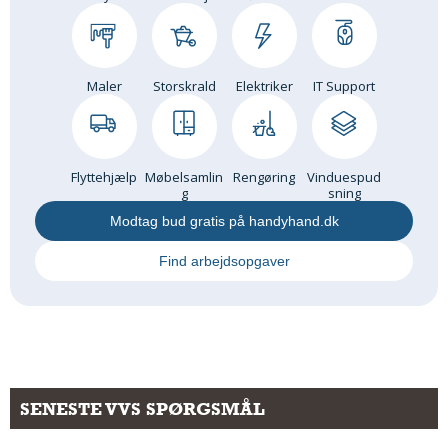
Maler
Storskrald
Elektriker
IT Support
Flyttehjælp
Møbelsamlin
Rengøring
Vinduespud
g
sning
Modtag bud gratis på handyhand.dk
Find arbejdsopgaver
SENESTE VVS SPØRGSMÅL