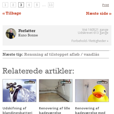
Andet
1
2
3
4
5
...
11
Print
RENGØRING
« Tilbage
Næste side »
Rengøring Af Overflader
Pletleksikon
Vist 160521 gange
Forfatter
Udskrevet 613 gange
Kuno Bonne
Forbehold / Rettigheder »
Næste tip:
Rensning af tilstoppet afløb / vandlås
Relaterede artikler:
Udskifning af
Renovering af lille
Renovering af
blandingsbatteri
badeværelse
badeværelse med