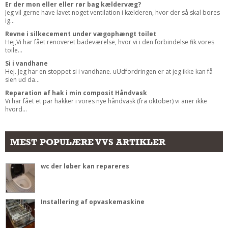
Er der mon eller eller rør bag kældervæg?
Jeg vil gerne have lavet noget ventilation i kælderen, hvor der så skal bores
ig...
Revne i silkecement under vægophængt toilet
Hej,Vi har fået renoveret badeværelse, hvor vi i den forbindelse fik vores
toile...
Si i vandhane
Hej. Jeg har en stoppet si i vandhane. uUdfordringen er at jeg ikke kan få
sien ud da...
Reparation af hak i min composit Håndvask
Vi har fået et par hakker i vores nye håndvask (fra oktober) vi aner ikke
hvord...
MEST POPULÆRE VVS ARTIKLER
wc der løber kan repareres
Installering af opvaskemaskine