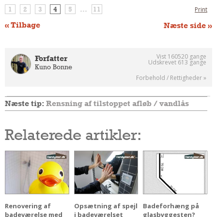
Andet
1
2
3
4
5
...
11
Print
RENGØRING
« Tilbage
Næste side »
Rengøring Af Overflader
Pletleksikon
Vist 160520 gange
Forfatter
Udskrevet 613 gange
Kuno Bonne
Forbehold / Rettigheder »
Næste tip:
Rensning af tilstoppet afløb / vandlås
Relaterede artikler:
Renovering af
Opsætning af spejl
Badeforhæng på
badeværelse med
i badeværelset
glasbyggesten?