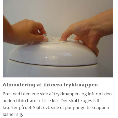
Om Materialer
Om Værktøj
GLARMESTER
Udskiftning Og Montage
Om Materialer
HANDYMAN
Tips Og Tricks
Kemi
Andet
Båd
Afmontering af ifø cera trykknappen
GARTNER
Pres ned i den ene side af trykknappen, og løft op i den
Beplantning
anden til du hører et lille klik. Der skal bruges lidt
Belægning
kræfter på det. Skift evt. side et par gange til knappen
Skadedyr
løsner sig.
Om Værktøj