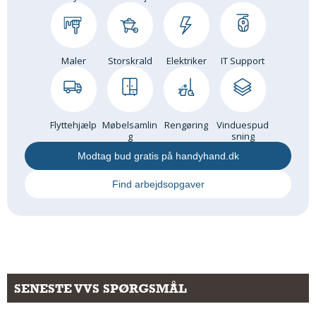
Maler
Storskrald
Elektriker
IT Support
Flyttehjælp
Møbelsamlin
Rengøring
Vinduespud
g
sning
Modtag bud gratis på handyhand.dk
Find arbejdsopgaver
SENESTE VVS SPØRGSMÅL