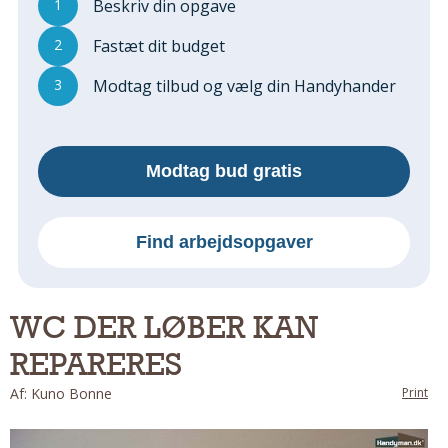
1
Beskriv din opgave
Regler Og Love
Udskiftning Og Montage
2
Fastæt dit budget
Om Materialer
3
Modtag tilbud og vælg din Handyhander
Tips Og Tests
VVS
Montage Og Udskiftning
Modtag bud gratis
Reparation Og Vedligehold
Varme Og Energi
Andet
Find arbejdsopgaver
MALER
Indendørs
WC DER LØBER KAN
Udendørs
REPARERES
Kan Det Males?
MURER
Af: Kuno Bonne
Print
Nybygning
Reparationer