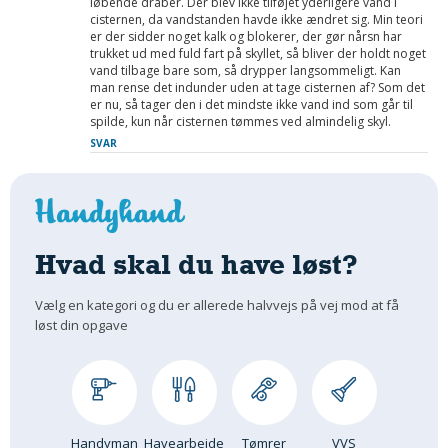
løbende dråber. Der blev ikke tilføjet yderligere vand i
cisternen, da vandstanden havde ikke ændret sig. Min teori
er der sidder noget kalk og blokerer, der gør nårsn har
trukket ud med fuld fart på skyllet, så bliver der holdt noget
vand tilbage bare som, så drypper langsommeligt. Kan
man rense det indunder uden at tage cisternen af? Som det
er nu, så tager den i det mindste ikke vand ind som går til
spilde, kun når cisternen tømmes ved almindelig skyl.
SVAR
Hvad skal du have løst?
Vælg en kategori og du er allerede halvvejs på vej mod at få
løst din opgave
Handyman
Havearbejde
Tømrer
VVS