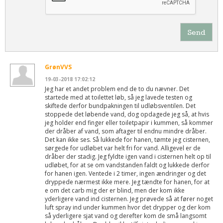
Send
GrønVVS
19-03-2018 17:02:12
Jeg har et andet problem end de to du nævner. Det
startede med at toilettet løb, så jeg lavede testen og
skiftede derfor bundpakningen til udløbsventilen. Det
stoppede det løbende vand, dog opdagede jeg så, at hvis
jeg holder end finger eller toiletpapir i kummen, så kommer
der dråber af vand, som aftager til endnu mindre dråber.
Det kan ikke ses. Så lukkede for hanen, tømte jeg cisternen,
sørgede for udløbet var helt fri for vand. Alligevel er de
dråber der stadig. Jeg fyldte igen vand i cisternen helt op til
udløbet, for at se om vandstanden faldt og lukkede derfor
for hanen igen. Ventede i 2 timer, ingen ændringer og det
dryppede nærmest ikke mere. Jeg tændte for hanen, for at
e om det carb mig der er blind, men der kom ikke
yderligere vand ind cisternen. Jeg prøvede så at fører noget
luft spray ind under kummen hvor det drypper og der kom
så yderligere sjat vand og derefter kom de små langsomt