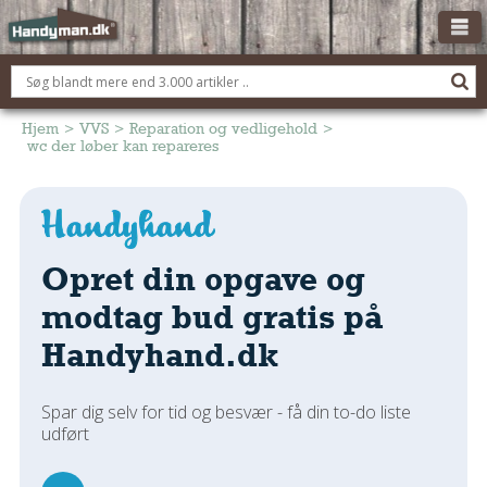
OM HANDYMAN.DK
FÅ 3 TILBUD
Hjem
>
VVS
>
Reparation og vedligehold
>
wc der løber kan repareres
ANNONCERING
BOLIG KØBERÅDGIVNING
TØMRER/SNEDKER
Opret din opgave og
Montage Og Nybyg
Reparation Og Vedligehold
modtag bud gratis på
Alt Om Køkkenet
Handyhand.dk
Om Materialer
Om Værktøj
Spar dig selv for tid og besvær - få din to-do liste
Andet
udført
ELEKTRIKER